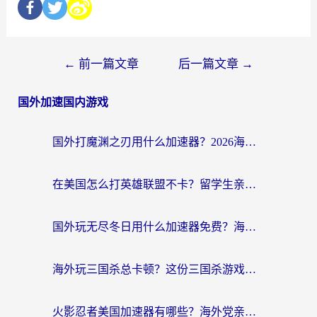
←
前一篇文章
后一篇文章
→
国外加速国内游戏
国外打魔渊之刃用什么加速器？2026海外玩家国服游戏加速全攻略（附闪耀暖暖&复苏的魔女避坑指南）
在美国怎么打英雄联盟不卡？留学生亲测的国服游戏加速全攻略
国外玩无尽冬日用什么加速器免费？海外党国服游戏加速避坑指南
海外玩三国杀总卡顿？这份三国杀游戏加速器指南帮你告别延迟烦恼
火影忍者美国加速器有哪些？海外党亲测的国服游戏加速全攻略（含菲律宾玩三国之刃守望黎明技巧）