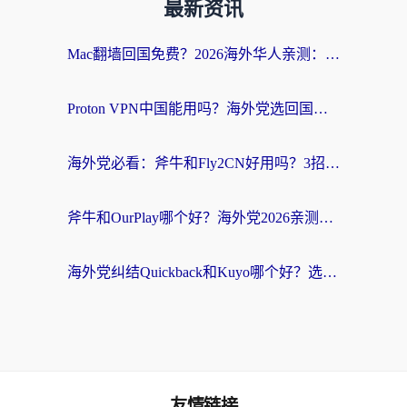
最新资讯
Mac翻墙回国免费？2026海外华人亲测：从CCTV5直播到国内APP，这样选加速器才靠谱
Proton VPN中国能用吗？海外党选回国加速器的避坑指南（附番茄加速器实测）
海外党必看：斧牛和Fly2CN好用吗？3招教你选对回国加速器（附免费试用攻略）
斧牛和OurPlay哪个好？海外党2026亲测：选对加速器，国内资源秒加载
海外党纠结Quickback和Kuyo哪个好？选对回国加速器才能无缝刷国内资源
友情链接