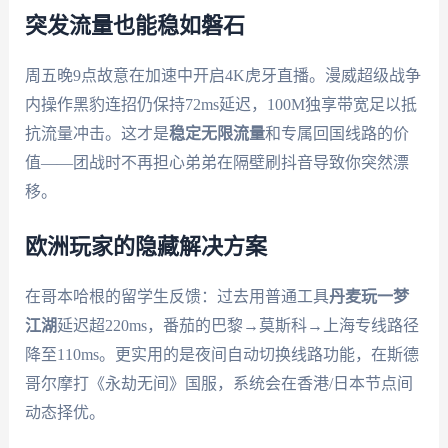
突发流量也能稳如磐石
周五晚9点故意在加速中开启4K虎牙直播。漫威超级战争
内操作黑豹连招仍保持72ms延迟，100M独享带宽足以抵
抗流量冲击。这才是
稳定无限流量
和专属回国线路的价
值——团战时不再担心弟弟在隔壁刷抖音导致你突然漂
移。
欧洲玩家的隐藏解决方案
在哥本哈根的留学生反馈：过去用普通工具
丹麦玩一梦
江湖
延迟超220ms，番茄的巴黎→莫斯科→上海专线路径
降至110ms。更实用的是夜间自动切换线路功能，在斯德
哥尔摩打《永劫无间》国服，系统会在香港/日本节点间
动态择优。