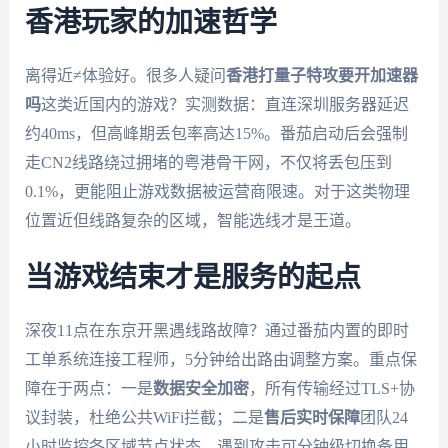
香港玩家的加速哲学
离得近≠体验好。很多人疑问
香港打量子特攻要开加速器
吗
这类近国内的游戏？实测数据：直连深圳服务器延迟
约40ms，但高峰期丢包率高达15%。番茄启动后会强制
走CN2线路绕过拥堵的粤港骨干网，不仅将丢包压到
0.1%，更能阻止游戏数据被运营商限速。对于这类物理
位置近但线路复杂的区域，智能选线才是王道。
当游戏结束才是服务的起点
深夜11点在东京开黑遇线路故障？通过番茄内置的即时
工单系统连接工程师，5分钟给出路由调整方案。重点保
障在于两点：一是
数据安全加密
，所有传输经过TLS+协
议封装，杜绝公共WiFi拦截；二是
售后实时保障
团队24
小时监控各区域节点状态，遇到攻击可分钟级切换备用