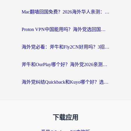
Mac翻墙回国免费？2026海外华人亲测：从CCTV5直播到国内APP，这样选加速器才靠谱
Proton VPN中国能用吗？海外党选回国加速器的避坑指南（附番茄加速器实测）
海外党必看：斧牛和Fly2CN好用吗？3招教你选对回国加速器（附免费试用攻略）
斧牛和OurPlay哪个好？海外党2026亲测：选对加速器，国内资源秒加载
海外党纠结Quickback和Kuyo哪个好？选对回国加速器才能无缝刷国内资源
下载应用