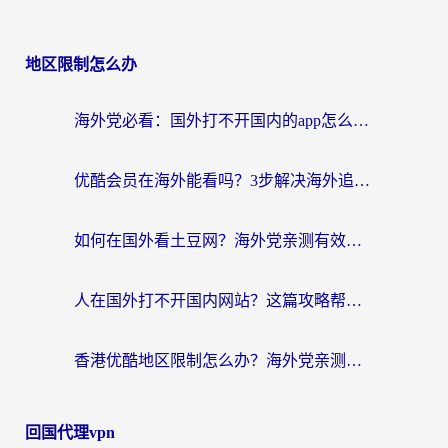
地区限制怎么办
海外党必看：国外打不开国内的app怎么办？3步解决你的乡愁
优酷会员在海外能看吗？3步解决海外追剧难题，附实测好用加速器推荐
如何在国外看土豆网？海外党亲测有效的追剧加速器选择指南
人在国外打不开国内网站？这篇攻略帮你无缝解锁国内资源（附交管12123使用技巧）
香港优酷地区限制怎么办？海外党亲测有效的追剧解决方案
回国代理vpn