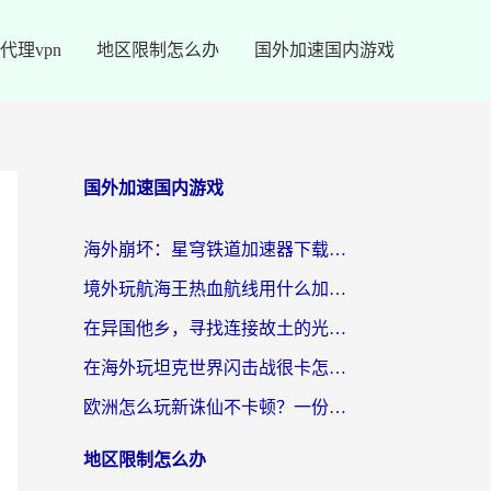
代理vpn
地区限制怎么办
国外加速国内游戏
国外加速国内游戏
海外崩坏：星穹铁道加速器下载安装：一份给游子的终极网络指南
境外玩航海王热血航线用什么加速器？2026海外玩家实测最优方案（附欧洲问道堡垒前线加速技巧）
在异国他乡，寻找连接故土的光明大陆免费加速器
在海外玩坦克世界闪击战很卡怎么办？老玩家亲测有效的加速器选择指南
欧洲怎么玩新诛仙不卡顿？一份给海外游子的国服游戏畅玩指南
地区限制怎么办