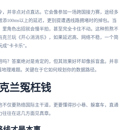
令，并非点对点直达。它会像参加一场跨国接力赛，途经多
添100ms以上的延迟，更别提遭遇线路拥堵时的掉包。当
》里角色出招就会慢半拍，甚至完全卡住不动。这种煎熬不
乌克兰玩《开心消消乐》，如果延迟高、网络不稳，一个简
成"卡卡乐"。
用吗？答案绝对是肯定的，但其效果好坏却像拆盲盒。并非
道地理难题。关键在于它如何规划你的数据路径。
克兰冤枉钱
他不仅要熟络国际主干道，更要懂得抄小巷、躲塞车，直通
力往往在这几方面见真章。