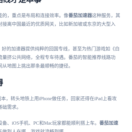
路线才是本事
能的，重点是布局和连接效率。像
番茄加速器
这种服务，其
对接离中国最近的优质网关，比如新加坡或东京的大型入
。好的加速器提供纯粹的回国专线，甚至为热门游戏如《白
流量挤公共网络，全程专车待遇。番茄的智能推荐线路功
间从地图上挑出那条最顺畅的捷径。
碍
本，转头地铁上用iPhone做任务，回家还得在iPad上看攻
基础需求。
、iOS手机、PC和Mac玩家都能顺利搭上车。
番茄加速
正做到人在哪，游戏就流畅到哪。