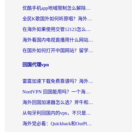
优酷手机app地域限制怎么解除？海外党亲测有效的追剧方案
全民K歌国外如何听原唱？海外党亲测有效的回国加速器选择指南
在海外如果使用交管12123怎么处理？留学生亲测有效的回国加速方案
海外看国内电视直播用什么网站比较好？一篇解决你所有追剧难题的实用指南
在国外如何打开中国网站？留学生与海外华人的无缝访问指南
回国代理vpn
雷霆加速下载免费靠谱吗？海外党选回国加速器的避坑指南（附热门工具对比）
NordVPN 回国能用吗？一个海外用户必须面对的真实困境
海外回国加速器怎么选？斧牛和海龟哪个好？一篇帮你避开坑的实用指南
从匈牙利回国内的vpn，不只是为了刷剧那么简单
海外党必看：Quickback和OurPlay好用吗？3分钟选对回国加速器，无缝刷剧玩游戏