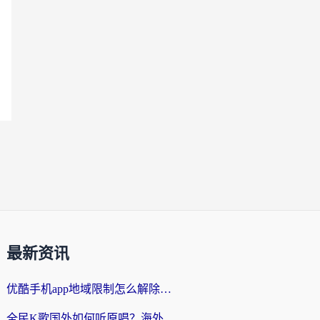
最新资讯
优酷手机app地域限制怎么解除？海外党亲测有效的追剧方案
全民K歌国外如何听原唱？海外党亲测有效的回国加速器选择指南