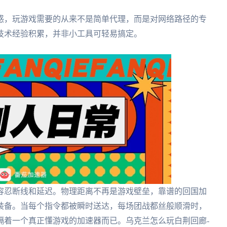
惑，玩游戏需要的从来不是简单代理，而是对网络路径的专
技术经验积累，并非小工具可轻易搞定。
容忍断线和延迟。物理距离不再是游戏壁垒，靠谱的回国加
装备。当每个指令都被瞬时送达，每场团战都丝般顺滑时，
隔着一个真正懂游戏的加速器而已。乌克兰怎么玩白荆回廊-