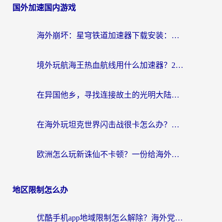
国外加速国内游戏
海外崩坏：星穹铁道加速器下载安装：一份给游子的终极网络指南
境外玩航海王热血航线用什么加速器？2026海外玩家实测最优方案（附欧洲问道堡垒前线加速技巧）
在异国他乡，寻找连接故土的光明大陆免费加速器
在海外玩坦克世界闪击战很卡怎么办？老玩家亲测有效的加速器选择指南
欧洲怎么玩新诛仙不卡顿？一份给海外游子的国服游戏畅玩指南
地区限制怎么办
优酷手机app地域限制怎么解除？海外党亲测有效的追剧方案