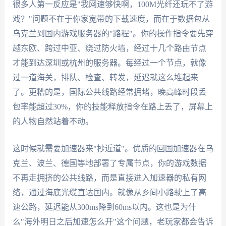
很多人第一反应是"我网速够快啊，100M光纤还玩不了游
戏？"问题不在于你家宽带的下载速度，而在于数据包从
乌克兰到国内游戏服务器的"路程"。你的操作指令要先穿
越东欧、跨过中亚、绕过防火墙，经过十几个路由节点
才能到达深圳或杭州的服务器。每经过一个节点，就像
过一道海关，排队、检查、转发，延迟就这么堆起来
了。更糟的是，国际公共线路经常拥堵，晚高峰时段丢
包率能超过30%，你的技能释放指令在路上丢了，屏幕上
的人物自然站着不动。
这时候就需要加速器来"抄近道"。优质的回国加速器在乌
克兰、波兰、德国等地部署了专属节点，你的游戏数据
不再走拥挤的公共线路，而是直接进入加速器的私有网
络，通过海底光缆直达国内。就像从乡间小路驶上了高
速公路，延迟能从300ms降到60ms以内。这也是为什
么"海外明日之后加速怎么开"这个问题，老玩家都会告诉