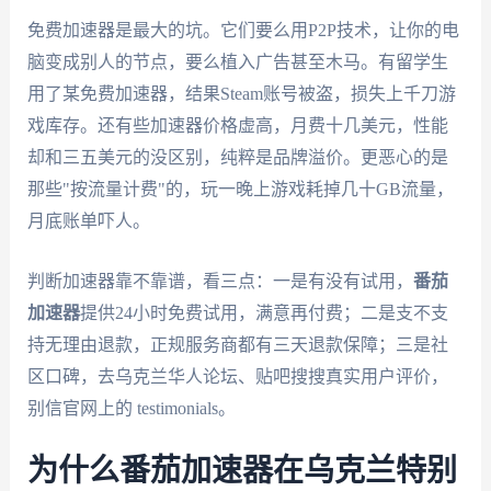
免费加速器是最大的坑。它们要么用P2P技术，让你的电
脑变成别人的节点，要么植入广告甚至木马。有留学生
用了某免费加速器，结果Steam账号被盗，损失上千刀游
戏库存。还有些加速器价格虚高，月费十几美元，性能
却和三五美元的没区别，纯粹是品牌溢价。更恶心的是
那些"按流量计费"的，玩一晚上游戏耗掉几十GB流量，
月底账单吓人。
判断加速器靠不靠谱，看三点：一是有没有试用，
番茄
加速器
提供24小时免费试用，满意再付费；二是支不支
持无理由退款，正规服务商都有三天退款保障；三是社
区口碑，去乌克兰华人论坛、贴吧搜搜真实用户评价，
别信官网上的 testimonials。
为什么番茄加速器在乌克兰特别