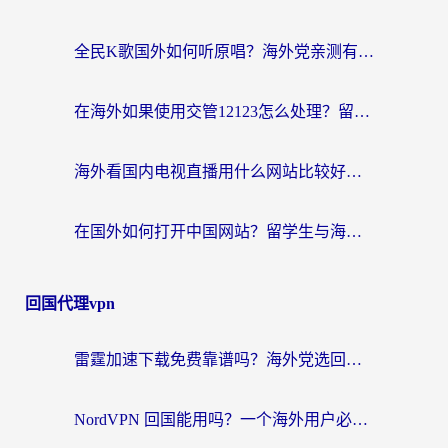
全民K歌国外如何听原唱？海外党亲测有效的回国加速器选择指南
在海外如果使用交管12123怎么处理？留学生亲测有效的回国加速方案
海外看国内电视直播用什么网站比较好？一篇解决你所有追剧难题的实用指南
在国外如何打开中国网站？留学生与海外华人的无缝访问指南
回国代理vpn
雷霆加速下载免费靠谱吗？海外党选回国加速器的避坑指南（附热门工具对比）
NordVPN 回国能用吗？一个海外用户必须面对的真实困境