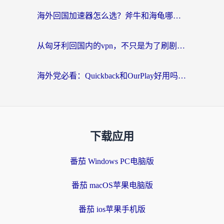
海外回国加速器怎么选？斧牛和海龟哪个好？一篇帮你避开坑的实用指南
从匈牙利回国内的vpn，不只是为了刷剧那么简单
海外党必看：Quickback和OurPlay好用吗？3分钟选对回国加速器，无缝刷剧玩游戏
下载应用
番茄 Windows PC电脑版
番茄 macOS苹果电脑版
番茄 ios苹果手机版