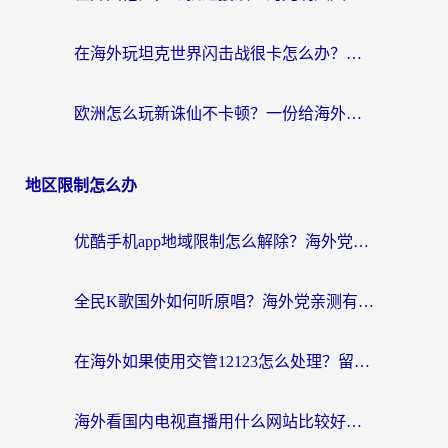
在海外玩坦克世界闪击战很卡怎么办？老玩家亲测有效的加速器选择指南
欧洲怎么玩新诛仙不卡顿？一份给海外游子的国服游戏畅玩指南
地区限制怎么办
优酷手机app地域限制怎么解除？海外党亲测有效的追剧方案
全民K歌国外如何听原唱？海外党亲测有效的回国加速器选择指南
在海外如果使用交管12123怎么处理？留学生亲测有效的回国加速方案
海外看国内电视直播用什么网站比较好？一篇解决你所有追剧难题的实用指南