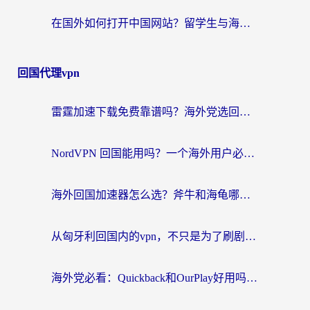
在国外如何打开中国网站？留学生与海外华人的无缝访问指南
回国代理vpn
雷霆加速下载免费靠谱吗？海外党选回国加速器的避坑指南（附热门工具对比）
NordVPN 回国能用吗？一个海外用户必须面对的真实困境
海外回国加速器怎么选？斧牛和海龟哪个好？一篇帮你避开坑的实用指南
从匈牙利回国内的vpn，不只是为了刷剧那么简单
海外党必看：Quickback和OurPlay好用吗？3分钟选对回国加速器，无缝刷剧玩游戏