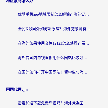
地区限制怎么办
优酷手机app地域限制怎么解除？海外党亲测有效的追剧方案
全民K歌国外如何听原唱？海外党亲测有效的回国加速器选择指南
在海外如果使用交管12123怎么处理？留学生亲测有效的回国加速方案
海外看国内电视直播用什么网站比较好？一篇解决你所有追剧难题的实用指南
在国外如何打开中国网站？留学生与海外华人的无缝访问指南
回国代理vpn
雷霆加速下载免费靠谱吗？海外党选回国加速器的避坑指南（附热门工具对比）