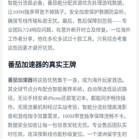
智能分流是必备，番茄能分配资源优先处理游戏数据，
让100M独享带宽不掉链子。安全加密保护数据防监听，
确保专线传输私密无忧。最后，售后保障别忽视——专
业团队7/24响应问题，在意外断开时立及修复。一位海外
工作者分享，他在多伦多试过十款工具，只有综合考量
这些因素才避开坑货。
番茄加速器的真实王牌
番茄加速器
将这些优势集于一身，成为海外玩家首选。
其全球节点分布配合智能推荐系统，自动筛选低延迟路
径。无论手持安卓iPhone还是笔记本，都能同步畅快操
作。无限流量机制经过实战考验，智能分流处理高清影
音和游戏指令双重需求，100M带宽独享保障流畅不卡。
数据安全加密让每一包信息安枕无忧。专业售后团队实
时在岗，连深夜断线也能秒级复位。一个澳洲留学生的