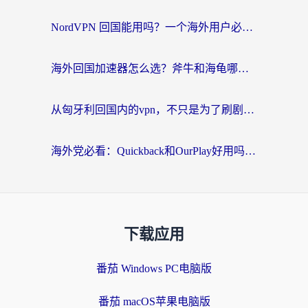
NordVPN 回国能用吗？一个海外用户必须面对的真实困境
海外回国加速器怎么选？斧牛和海龟哪个好？一篇帮你避开坑的实用指南
从匈牙利回国内的vpn，不只是为了刷剧那么简单
海外党必看：Quickback和OurPlay好用吗？3分钟选对回国加速器，无缝刷剧玩游戏
下载应用
番茄 Windows PC电脑版
番茄 macOS苹果电脑版