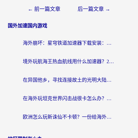
←
前一篇文章
后一篇文章
→
国外加速国内游戏
海外崩坏：星穹铁道加速器下载安装：一份给游子的终极网络指南
境外玩航海王热血航线用什么加速器？2026海外玩家实测最优方案（附欧洲问道堡垒前线加速技巧）
在异国他乡，寻找连接故土的光明大陆免费加速器
在海外玩坦克世界闪击战很卡怎么办？老玩家亲测有效的加速器选择指南
欧洲怎么玩新诛仙不卡顿？一份给海外游子的国服游戏畅玩指南