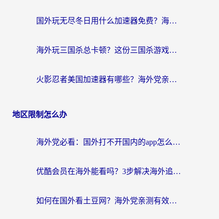
国外玩无尽冬日用什么加速器免费？海外党国服游戏加速避坑指南
海外玩三国杀总卡顿？这份三国杀游戏加速器指南帮你告别延迟烦恼
火影忍者美国加速器有哪些？海外党亲测的国服游戏加速全攻略（含菲律宾玩三国之刃守望黎明技巧）
地区限制怎么办
海外党必看：国外打不开国内的app怎么办？3步解决你的乡愁
优酷会员在海外能看吗？3步解决海外追剧难题，附实测好用加速器推荐
如何在国外看土豆网？海外党亲测有效的追剧加速器选择指南