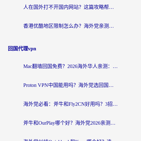
人在国外打不开国内网站？这篇攻略帮你无缝解锁国内资源（附交管12123使用技巧）
香港优酷地区限制怎么办？海外党亲测有效的追剧解决方案
回国代理vpn
Mac翻墙回国免费？2026海外华人亲测：从CCTV5直播到国内APP，这样选加速器才靠谱
Proton VPN中国能用吗？海外党选回国加速器的避坑指南（附番茄加速器实测）
海外党必看：斧牛和Fly2CN好用吗？3招教你选对回国加速器（附免费试用攻略）
斧牛和OurPlay哪个好？海外党2026亲测：选对加速器，国内资源秒加载