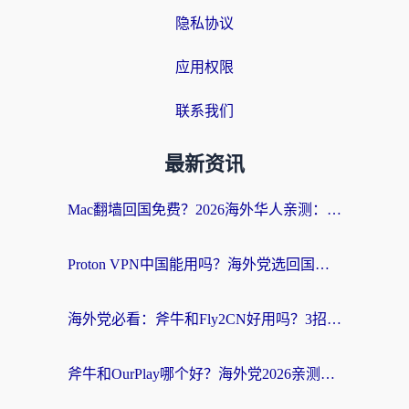
隐私协议
应用权限
联系我们
最新资讯
Mac翻墙回国免费？2026海外华人亲测：从CCTV5直播到国内APP，这样选加速器才靠谱
Proton VPN中国能用吗？海外党选回国加速器的避坑指南（附番茄加速器实测）
海外党必看：斧牛和Fly2CN好用吗？3招教你选对回国加速器（附免费试用攻略）
斧牛和OurPlay哪个好？海外党2026亲测：选对加速器，国内资源秒加载