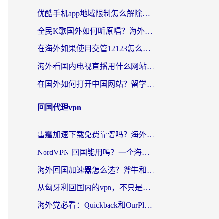
优酷手机app地域限制怎么解除？海外党亲测有效的追剧方案
全民K歌国外如何听原唱？海外党亲测有效的回国加速器选择指南
在海外如果使用交管12123怎么处理？留学生亲测有效的回国加速方案
海外看国内电视直播用什么网站比较好？一篇解决你所有追剧难题的实用指南
在国外如何打开中国网站？留学生与海外华人的无缝访问指南
回国代理vpn
雷霆加速下载免费靠谱吗？海外党选回国加速器的避坑指南（附热门工具对比）
NordVPN 回国能用吗？一个海外用户必须面对的真实困境
海外回国加速器怎么选？斧牛和海龟哪个好？一篇帮你避开坑的实用指南
从匈牙利回国内的vpn，不只是为了刷剧那么简单
海外党必看：Quickback和OurPlay好用吗？3分钟选对回国加速器，无缝刷剧玩游戏