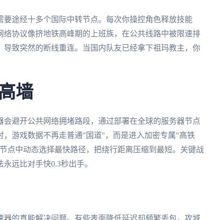
需要途经十多个国际中转节点。每次你操控角色释放技能
网络协议像挤地铁高峰期的上班族，在公共线路中被限速排
，导致突然的断线重连。当国内队友已经拿下祖玛教主，你
高墙
器会避开公共网络拥堵路段，通过部署在全球的服务器节点
，游戏数据不再走普通"国道"，而是进入加密专属"高铁
等节点中动态选择最快路径，把绕行距离压缩到最短。关键战
永远比对手快0.3秒出手。
速器的真能解决问题。有些表面降低延迟却频繁丢包，攻城