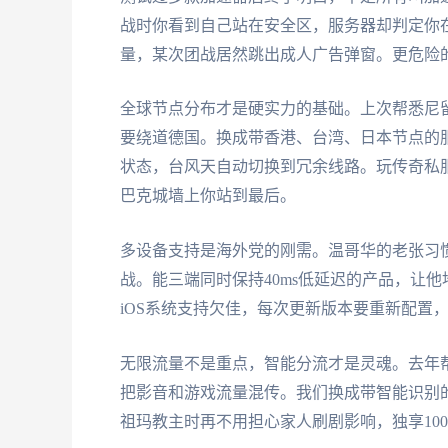
战时你看到自己站在安全区，服务器却判定你在
量，某次团战居然跳出成人广告弹窗。更危险
全球节点分布才是硬实力的基础。上次帮悉尼
要绕道德国。换成带香港、台湾、日本节点的服务
状态，台风天自动切换到冗余线路。玩传奇私
巴克城墙上你站到最后。
多设备支持是海外党的刚需。温哥华的老张习惯
战。能三端同时保持40ms低延迟的产品，让他
iOS系统支持欠佳，每次更新版本要重新配置
无限流量不是重点，智能分流才是灵魂。去年
把影音和游戏流量混传。我们换成带智能识别
祖玛教主时再不用担心家人刷剧影响，独享10