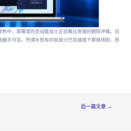
夜色中，屏幕里的圣战套战士正迎着比奇城的朝阳冲锋。当
陆触手可及。所谓乡愁有时就是沙巴克城墙下那抹残阳，而
后一篇文章
→