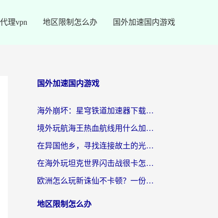
代理vpn
地区限制怎么办
国外加速国内游戏
国外加速国内游戏
海外崩坏：星穹铁道加速器下载安装：一份给游子的终极网络指南
境外玩航海王热血航线用什么加速器？2026海外玩家实测最优方案（附欧洲问道堡垒前线加速技巧）
在异国他乡，寻找连接故土的光明大陆免费加速器
在海外玩坦克世界闪击战很卡怎么办？老玩家亲测有效的加速器选择指南
欧洲怎么玩新诛仙不卡顿？一份给海外游子的国服游戏畅玩指南
地区限制怎么办