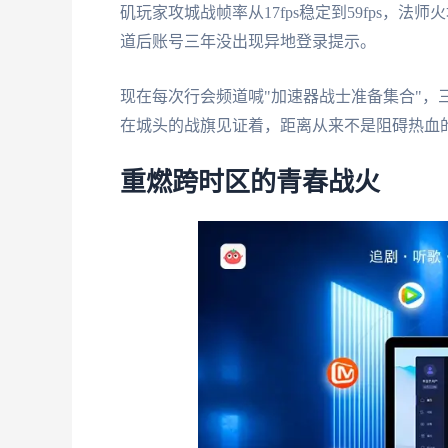
矶玩家攻城战帧率从17fps稳定到59fps
道后账号三年没出现异地登录提示。
现在每次行会频道喊"加速器战士准备集合"，
在城头的战旗见证着，距离从来不是阻碍热血
重燃跨时区的青春战火