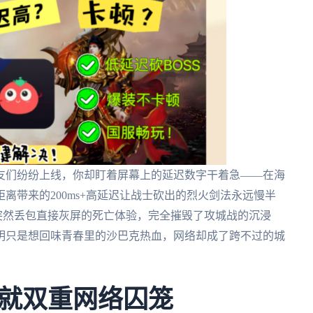
友们纷纷上线，你却盯着屏幕上的延迟数字干着急——在海
离带来的200ms+高延迟让战士砍出的烈火剑法永远慢半
突然丢包直接灰屏的死亡体验，完全摧毁了攻城战的沉浸
明只是想回味青春里的沙巴克热血，网络却成了跨不过的城
就双重网络囚笼