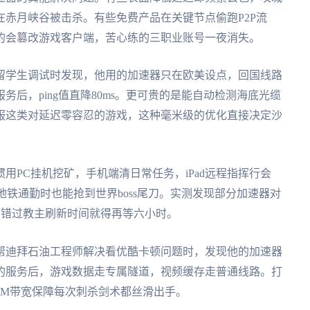
赤月峡谷被击杀。有些免费产品在关键节点偷跑P2P流
的会篡改游戏客户端，苦心练的三职业账号一夜消失。
留学生调试时发现，他用的加速器只在欧美设点，回国线路
后，ping值直降80ms。更可贵的是能自动检测海底光缆
服这类对延迟零容忍的游戏，这种毫米级的优化直接决定沙
用PC挂机挖矿，手机端清日常任务，iPad远程指挥行会
地铁通勤时也能抢到世界boss尾刀。实测发现部分加速器对
，错过教主刷新时间就得再等六小时。
帮迪拜石油工程师解决看优酷卡顿问题时，发现他的加速器
的服务后，游戏数据走专属隧道，视频缓存走普通线路。打
0M带宽保障每次刺杀剑术都丝滑出手。