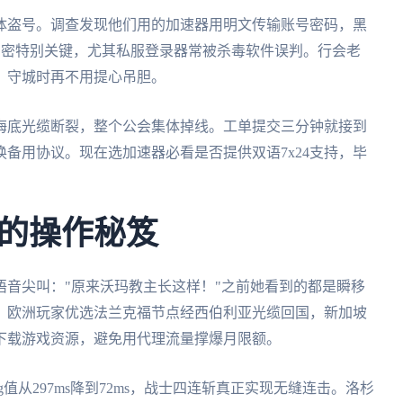
体盗号。调查发现他们用的加速器用明文传输账号密码，黑
级加密特别关键，尤其私服登录器常被杀毒软件误判。行会老
，守城时再不用提心吊胆。
海底光缆断裂，整个公会集体掉线。工单提交三分钟就接到
备用协议。现在选加速器必看是否提供双语7x24支持，毕
的操作秘笈
音尖叫："原来沃玛教主长这样！"之前她看到的都是瞬移
。欧洲玩家优选法兰克福节点经西伯利亚光缆回国，新加坡
下载游戏资源，避免用代理流量撑爆月限额。
值从297ms降到72ms，战士四连斩真正实现无缝连击。洛杉