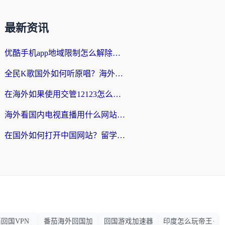
最新资讯
优酷手机app地域限制怎么解除？海外党亲测有效的追剧方案
全民K歌国外如何听原唱？海外党亲测有效的回国加速器选择指南
在海外如果使用交管12123怎么处理？留学生亲测有效的回国加速方案
海外看国内电视直播用什么网站比较好？一篇解决你所有追剧难题的实用指南
在国外如何打开中国网站？留学生与海外华人的无缝访问指南
回国VPN
番茄海外回国加
回国游戏加速器
印度怎么玩帝王·