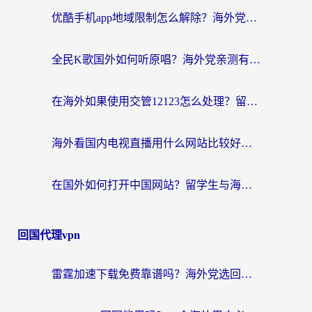
优酷手机app地域限制怎么解除？海外党亲测有效的追剧方案
全民K歌国外如何听原唱？海外党亲测有效的回国加速器选择指南
在海外如果使用交管12123怎么处理？留学生亲测有效的回国加速方案
海外看国内电视直播用什么网站比较好？一篇解决你所有追剧难题的实用指南
在国外如何打开中国网站？留学生与海外华人的无缝访问指南
回国代理vpn
雷霆加速下载免费靠谱吗？海外党选回国加速器的避坑指南（附热门工具对比）