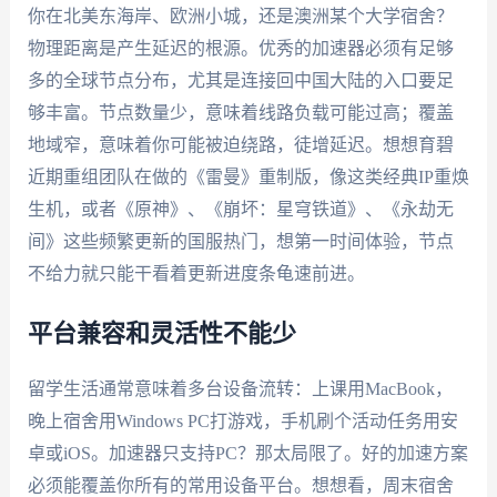
你在北美东海岸、欧洲小城，还是澳洲某个大学宿舍？
物理距离是产生延迟的根源。优秀的加速器必须有足够
多的全球节点分布，尤其是连接回中国大陆的入口要足
够丰富。节点数量少，意味着线路负载可能过高；覆盖
地域窄，意味着你可能被迫绕路，徒增延迟。想想育碧
近期重组团队在做的《雷曼》重制版，像这类经典IP重焕
生机，或者《原神》、《崩坏：星穹铁道》、《永劫无
间》这些频繁更新的国服热门，想第一时间体验，节点
不给力就只能干看着更新进度条龟速前进。
平台兼容和灵活性不能少
留学生活通常意味着多台设备流转：上课用MacBook，
晚上宿舍用Windows PC打游戏，手机刷个活动任务用安
卓或iOS。加速器只支持PC？那太局限了。好的加速方案
必须能覆盖你所有的常用设备平台。想想看，周末宿舍