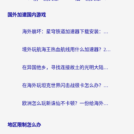
国外加速国内游戏
海外崩坏：星穹铁道加速器下载安装：一份给游子的终极网络指南
境外玩航海王热血航线用什么加速器？2026海外玩家实测最优方案（附欧洲问道堡垒前线加速技巧）
在异国他乡，寻找连接故土的光明大陆免费加速器
在海外玩坦克世界闪击战很卡怎么办？老玩家亲测有效的加速器选择指南
欧洲怎么玩新诛仙不卡顿？一份给海外游子的国服游戏畅玩指南
地区限制怎么办