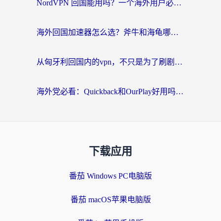
NordVPN 回国能用吗？一个海外用户必须面对的真实困境
海外回国加速器怎么选？斧牛和海龟哪个好？一篇帮你避开坑的实用指南
从匈牙利回国内的vpn，不只是为了刷剧那么简单
海外党必看：Quickback和OurPlay好用吗？3分钟选对回国加速器，无缝刷剧玩游戏
下载应用
番茄 Windows PC电脑版
番茄 macOS苹果电脑版