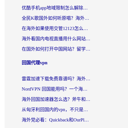
优酷手机app地域限制怎么解除？海外党亲测有效的追剧方案
全民K歌国外如何听原唱？海外党亲测有效的回国加速器选择指南
在海外如果使用交管12123怎么处理？留学生亲测有效的回国加速方案
海外看国内电视直播用什么网站比较好？一篇解决你所有追剧难题的实用指南
在国外如何打开中国网站？留学生与海外华人的无缝访问指南
回国代理vpn
雷霆加速下载免费靠谱吗？海外党选回国加速器的避坑指南（附热门工具对比）
NordVPN 回国能用吗？一个海外用户必须面对的真实困境
海外回国加速器怎么选？斧牛和海龟哪个好？一篇帮你避开坑的实用指南
从匈牙利回国内的vpn，不只是为了刷剧那么简单
海外党必看：Quickback和OurPlay好用吗？3分钟选对回国加速器，无缝刷剧玩游戏