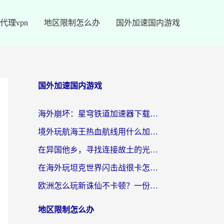
代理vpn
地区限制怎么办
国外加速国内游戏
国外加速国内游戏
海外崩坏：星穹铁道加速器下载安装：一份给游子的终极网络指南
境外玩航海王热血航线用什么加速器？2026海外玩家实测最优方案（附欧洲问道堡垒前线加速技巧）
在异国他乡，寻找连接故土的光明大陆免费加速器
在海外玩坦克世界闪击战很卡怎么办？老玩家亲测有效的加速器选择指南
欧洲怎么玩新诛仙不卡顿？一份给海外游子的国服游戏畅玩指南
地区限制怎么办