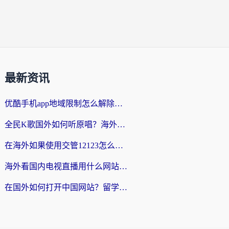
最新资讯
优酷手机app地域限制怎么解除？海外党亲测有效的追剧方案
全民K歌国外如何听原唱？海外党亲测有效的回国加速器选择指南
在海外如果使用交管12123怎么处理？留学生亲测有效的回国加速方案
海外看国内电视直播用什么网站比较好？一篇解决你所有追剧难题的实用指南
在国外如何打开中国网站？留学生与海外华人的无缝访问指南