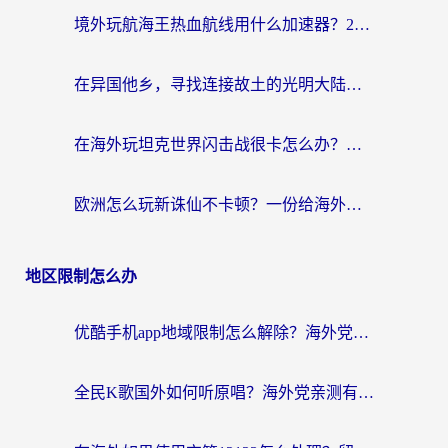
境外玩航海王热血航线用什么加速器？2026海外玩家实测最优方案（附欧洲问道堡垒前线加速技巧）
在异国他乡，寻找连接故土的光明大陆免费加速器
在海外玩坦克世界闪击战很卡怎么办？老玩家亲测有效的加速器选择指南
欧洲怎么玩新诛仙不卡顿？一份给海外游子的国服游戏畅玩指南
地区限制怎么办
优酷手机app地域限制怎么解除？海外党亲测有效的追剧方案
全民K歌国外如何听原唱？海外党亲测有效的回国加速器选择指南