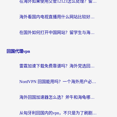
在海外如果使用交管12123怎么处理？留学生亲测有效的回国加速方案
海外看国内电视直播用什么网站比较好？一篇解决你所有追剧难题的实用指南
在国外如何打开中国网站？留学生与海外华人的无缝访问指南
回国代理vpn
雷霆加速下载免费靠谱吗？海外党选回国加速器的避坑指南（附热门工具对比）
NordVPN 回国能用吗？一个海外用户必须面对的真实困境
海外回国加速器怎么选？斧牛和海龟哪个好？一篇帮你避开坑的实用指南
从匈牙利回国内的vpn，不只是为了刷剧那么简单