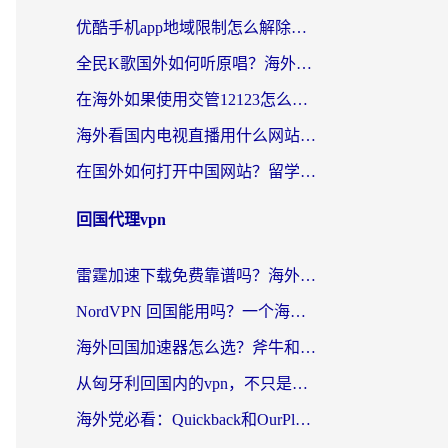
优酷手机app地域限制怎么解除？海外党亲测有效的追剧方案
全民K歌国外如何听原唱？海外党亲测有效的回国加速器选择指南
在海外如果使用交管12123怎么处理？留学生亲测有效的回国加速方案
海外看国内电视直播用什么网站比较好？一篇解决你所有追剧难题的实用指南
在国外如何打开中国网站？留学生与海外华人的无缝访问指南
回国代理vpn
雷霆加速下载免费靠谱吗？海外党选回国加速器的避坑指南（附热门工具对比）
NordVPN 回国能用吗？一个海外用户必须面对的真实困境
海外回国加速器怎么选？斧牛和海龟哪个好？一篇帮你避开坑的实用指南
从匈牙利回国内的vpn，不只是为了刷剧那么简单
海外党必看：Quickback和OurPlay好用吗？3分钟选对回国加速器，无缝刷剧玩游戏