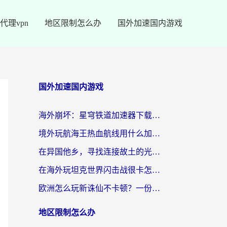
代理vpn
地区限制怎么办
国外加速国内游戏
国外加速国内游戏
海外崩坏：星穹铁道加速器下载安装：一份给游子的终极网络指南
境外玩航海王热血航线用什么加速器？2026海外玩家实测最优方案（附欧洲问道堡垒前线加速技巧）
在异国他乡，寻找连接故土的光明大陆免费加速器
在海外玩坦克世界闪击战很卡怎么办？老玩家亲测有效的加速器选择指南
欧洲怎么玩新诛仙不卡顿？一份给海外游子的国服游戏畅玩指南
地区限制怎么办