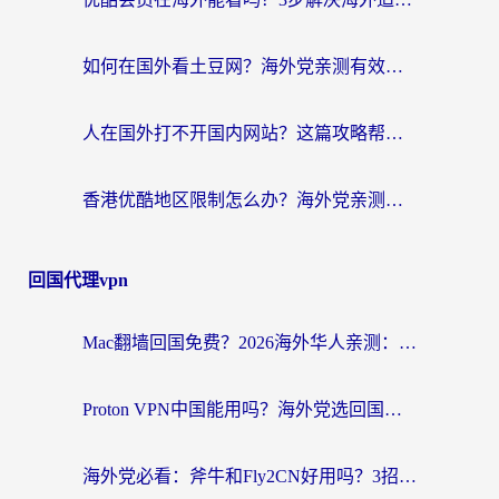
如何在国外看土豆网？海外党亲测有效的追剧加速器选择指南
人在国外打不开国内网站？这篇攻略帮你无缝解锁国内资源（附交管12123使用技巧）
香港优酷地区限制怎么办？海外党亲测有效的追剧解决方案
回国代理vpn
Mac翻墙回国免费？2026海外华人亲测：从CCTV5直播到国内APP，这样选加速器才靠谱
Proton VPN中国能用吗？海外党选回国加速器的避坑指南（附番茄加速器实测）
海外党必看：斧牛和Fly2CN好用吗？3招教你选对回国加速器（附免费试用攻略）