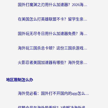
国外打魔渊之刃用什么加速器？2026海外玩家国服游戏加速全攻略（附闪耀暖暖&复苏的魔女避坑指南）
在美国怎么打英雄联盟不卡？留学生亲测的国服游戏加速全攻略
国外玩无尽冬日用什么加速器免费？海外党国服游戏加速避坑指南
海外玩三国杀总卡顿？这份三国杀游戏加速器指南帮你告别延迟烦恼
火影忍者美国加速器有哪些？海外党亲测的国服游戏加速全攻略（含菲律宾玩三国之刃守望黎明技巧）
地区限制怎么办
海外党必看：国外打不开国内的app怎么办？3步解决你的乡愁
优酷会员在海外能看吗？3步解决海外追剧难题，附实测好用加速器推荐