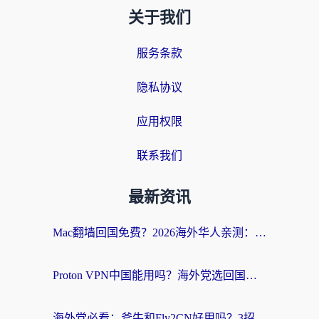
关于我们
服务条款
隐私协议
应用权限
联系我们
最新资讯
Mac翻墙回国免费？2026海外华人亲测：从CCTV5直播到国内APP，这样选加速器才靠谱
Proton VPN中国能用吗？海外党选回国加速器的避坑指南（附番茄加速器实测）
海外党必看：斧牛和Fly2CN好用吗？3招教你选对回国加速器（附免费试用攻略）