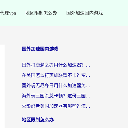
代理vpn
地区限制怎么办
国外加速国内游戏
国外加速国内游戏
国外打魔渊之刃用什么加速器？2026海外玩家国服游戏加速全攻略（附闪耀暖暖&复苏的魔女避坑指南）
在美国怎么打英雄联盟不卡？留学生亲测的国服游戏加速全攻略
国外玩无尽冬日用什么加速器免费？海外党国服游戏加速避坑指南
海外玩三国杀总卡顿？这份三国杀游戏加速器指南帮你告别延迟烦恼
火影忍者美国加速器有哪些？海外党亲测的国服游戏加速全攻略（含菲律宾玩三国之刃守望黎明技巧）
地区限制怎么办