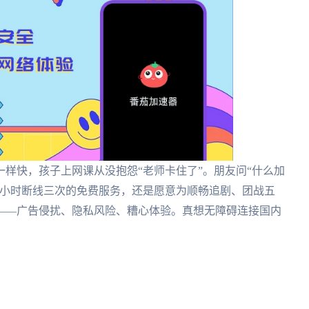
样快，孩子上网课从没抱怨“老师卡住了”。朋友问“什么加
一小时断线三次的免费服务，还是愿意为顺畅追剧、团战五
——广告侵扰、隐私风险、糟心体验。真想无障碍连接国内
。