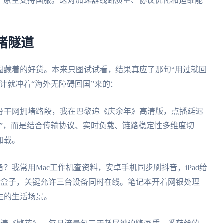
ing、原生支持国服。这对加速器线路质量、协议优化和运维能
堵隧道
圈藏着的好货。本来只图试试看，结果真应了那句“用过就回
计就冲着“海外无障碍回国”来的：
骨干网拥堵路段，我在巴黎追《庆余年》高清版，点播延迟
”，而是结合传输协议、实时负载、链路稳定性多维度切
加载。
？我常用Mac工作机查资料，安卓手机同步刷抖音，iPad给
视盒子，关键允许三台设备同时在线。笔记本开着网银处理
生的生活场景。