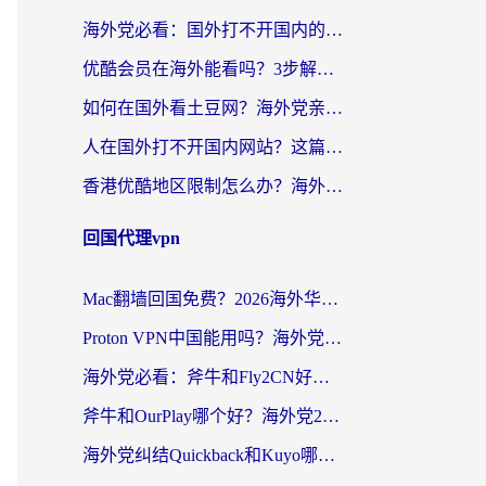
海外党必看：国外打不开国内的app怎么办？3步解决你的乡愁
优酷会员在海外能看吗？3步解决海外追剧难题，附实测好用加速器推荐
如何在国外看土豆网？海外党亲测有效的追剧加速器选择指南
人在国外打不开国内网站？这篇攻略帮你无缝解锁国内资源（附交管12123使用技巧）
香港优酷地区限制怎么办？海外党亲测有效的追剧解决方案
回国代理vpn
Mac翻墙回国免费？2026海外华人亲测：从CCTV5直播到国内APP，这样选加速器才靠谱
Proton VPN中国能用吗？海外党选回国加速器的避坑指南（附番茄加速器实测）
海外党必看：斧牛和Fly2CN好用吗？3招教你选对回国加速器（附免费试用攻略）
斧牛和OurPlay哪个好？海外党2026亲测：选对加速器，国内资源秒加载
海外党纠结Quickback和Kuyo哪个好？选对回国加速器才能无缝刷国内资源