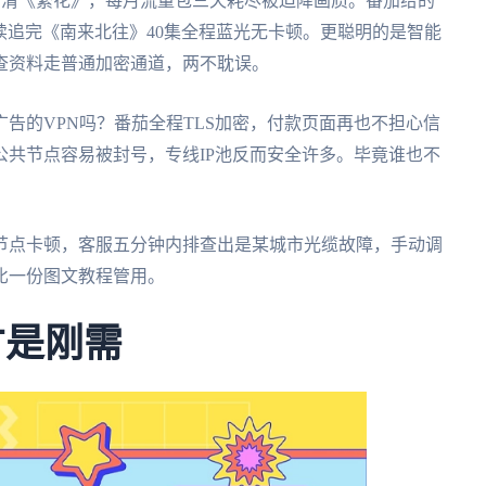
高清《繁花》，每月流量包三天耗尽被迫降画质。番茄给的
连续追完《南来北往》40集全程蓝光无卡顿。更聪明的是智能
查资料走普通加密通道，两不耽误。
告的VPN吗？番茄全程TLS加密，付款页面再也不担心信
共节点容易被封号，专线IP池反而安全许多。毕竟谁也不
节点卡顿，客服五分钟内排查出是某城市光缆故障，手动调
比一份图文教程管用。
才是刚需