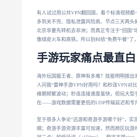
有人试过用公共VPN翻回国，看个标清视频都卡
多到关不完、隐私泄露风险高、节点三天两头
北京非要先转机去非洲；而真正专注于“回国”
像绿皮火车和高铁。所以别纠结“免费午餐”了
手游玩家痛点最直白
海外玩国服王者、原神有多难？技能明明按出
人问我“雷神手游VPN好用吗？和秒连VPN
峰期频繁波动；秒连连接速度虽快，但玩大型
在——游戏数据需要更低的UDP传输延迟和专
至于很多人争论“迅游和奇游手游哪个好”，实
细；奇游手游资源丰富可加速，然而跨区玩游