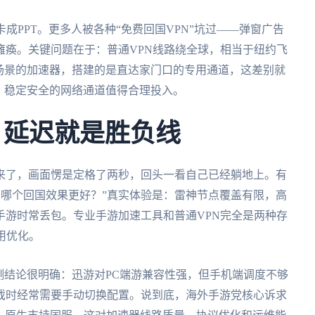
成PPT。更多人被各种“免费回国VPN”坑过——弹窗广告
瘫痪。关键问题在于：普通VPN线路绕全球，相当于纽约飞
场景的加速器，搭建的是直达家门口的专用通道，这差别就
，稳定安全的网络通道值得合理投入。
 延迟就是胜负线
来了，画面愣是定格了两秒，回头一看自己已经躺地上。有
对比哪个回国效果更好？”真实体验是：雷神节点覆盖有限，高
手游时常丢包。专业手游加速工具和普通VPN完全是两种存
用优化。
测结论很明确：迅游对PC端游兼容性强，但手机端调度不够
戏时经常需要手动切换配置。说到底，海外手游党核心诉求