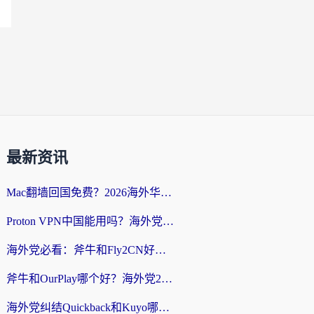
最新资讯
Mac翻墙回国免费？2026海外华人亲测：从CCTV5直播到国内APP，这样选加速器才靠谱
Proton VPN中国能用吗？海外党选回国加速器的避坑指南（附番茄加速器实测）
海外党必看：斧牛和Fly2CN好用吗？3招教你选对回国加速器（附免费试用攻略）
斧牛和OurPlay哪个好？海外党2026亲测：选对加速器，国内资源秒加载
海外党纠结Quickback和Kuyo哪个好？选对回国加速器才能无缝刷国内资源