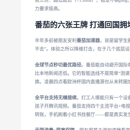
就三点：超低延迟（<150ms）、稳定不跳p
力要求极高。
番茄的六张王牌 打通回国拥
半年多前被朋友安利
番茄加速器
，说是留学生
不去”。体验之所以降维打击，在于几个底层设
全球节点秒切最优路径
。番茄能自动避开国际
比本地新闻还低。它的智能选线不是简单“测速
换。凌晨四点看欧洲杯国内直播源也从未转圈
全平台支持无缝接续
。打工人哪能只有一个设备
孩子开腾讯视频。番茄支持四个主流平台+电
转账，手机刷着小红书找餐厅——都是真实发