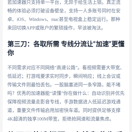
若加速器只支持单一平台，无异于给生活上锁。真正流
畅的体验必须打破设备壁垒，支持一人多账号同时在安
卓、iOS、Windows、mac甚至电视盒上稳定运行。那种
来回切换APP或账户的繁琐操作，早该被淘汰。
第三刀：各取所需 专线分流让“加速”更懂
你
不同需求对应不同网络“高速公路”。看视频需要大带宽、
低延迟；打游戏要求实时同步，瞬间响应；线上会议或
传输文件则最怕丢包。一股脑塞进同一条窄路，能不堵
吗？优秀的加速器能“读懂”你在做什么：自动识别并优先
保障视频流量走影音专线，手游数据进入低延迟游戏通
道，重要文件传输启用加密快车道。同时提供足够支撑
4K超清的独享100M带宽，拒绝抢网速和流量焦虑。