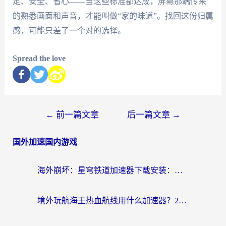
定、安全、省心——当这些标准都达成，屏幕那端传来
的熟悉画面和声音，才能叫做“家的味道”。找回这份归属
感，可能只差了一个对的选择。
Spread the love
←
前一篇文章
后一篇文章
→
国外加速国内游戏
海外崩坏：星穹铁道加速器下载安装：一份给游子的终极网络指南
境外玩航海王热血航线用什么加速器？2026海外玩家实测最优方案（附欧洲问道堡垒前线加速技巧）