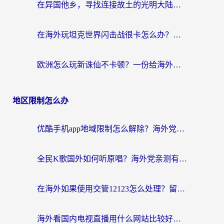
在异国他乡，寻找连接故土的光明大陆免费加速器
在海外玩坦克世界闪击战很卡怎么办？老玩家亲测有效的加速器选择指南
欧洲怎么玩新诛仙不卡顿？一份给海外游子的国服游戏畅玩指南
地区限制怎么办
优酷手机app地域限制怎么解除？海外党亲测有效的追剧方案
全民K歌国外如何听原唱？海外党亲测有效的回国加速器选择指南
在海外如果使用交管12123怎么处理？留学生亲测有效的回国加速方案
海外看国内电视直播用什么网站比较好？一篇解决你所有追剧难题的实用指南