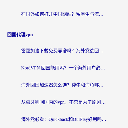
在国外如何打开中国网站？留学生与海外华人的无缝访问指南
回国代理vpn
雷霆加速下载免费靠谱吗？海外党选回国加速器的避坑指南（附热门工具对比）
NordVPN 回国能用吗？一个海外用户必须面对的真实困境
海外回国加速器怎么选？斧牛和海龟哪个好？一篇帮你避开坑的实用指南
从匈牙利回国内的vpn，不只是为了刷剧那么简单
海外党必看：Quickback和OurPlay好用吗？3分钟选对回国加速器，无缝刷剧玩游戏