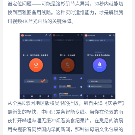
谱定位问题——可能是洛杉矶节点异常，30秒内就能切
换到西雅图备用线路。这种实时运维能力，才是解锁腾
讯视频4K蓝光画质的关键保障。
从全民K歌因地区版权受限的挫败，到自由追《庆余年》
最新集的畅快，中间只差条智能专线。当你在伦敦的雨
夜打开哔哩哔哩无缓冲观看美食纪录片，在悉尼的清晨
用央视影音同步国内早间新闻，那种被母语文化包裹的