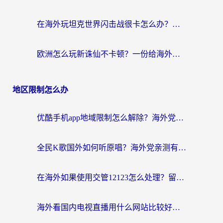
在海外玩坦克世界闪击战很卡怎么办？老玩家亲测有效的加速器选择指南
欧洲怎么玩新诛仙不卡顿？一份给海外游子的国服游戏畅玩指南
地区限制怎么办
优酷手机app地域限制怎么解除？海外党亲测有效的追剧方案
全民K歌国外如何听原唱？海外党亲测有效的回国加速器选择指南
在海外如果使用交管12123怎么处理？留学生亲测有效的回国加速方案
海外看国内电视直播用什么网站比较好？一篇解决你所有追剧难题的实用指南