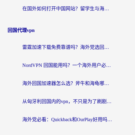
在国外如何打开中国网站？留学生与海外华人的无缝访问指南
回国代理vpn
雷霆加速下载免费靠谱吗？海外党选回国加速器的避坑指南（附热门工具对比）
NordVPN 回国能用吗？一个海外用户必须面对的真实困境
海外回国加速器怎么选？斧牛和海龟哪个好？一篇帮你避开坑的实用指南
从匈牙利回国内的vpn，不只是为了刷剧那么简单
海外党必看：Quickback和OurPlay好用吗？3分钟选对回国加速器，无缝刷剧玩游戏