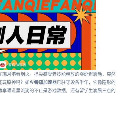
在璃月港看烟火。指尖感受着技能释放的零延迟震动，突然
能玩原神吗？如今
番茄加速器
已驻守设备半年，它像隐形的
独享通道里流淌的不止是游戏数据，还有留学生凌晨三点的
。