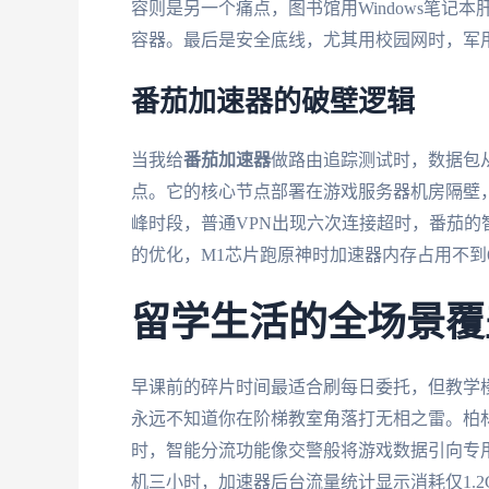
容则是另一个痛点，图书馆用Windows笔记本
容器。最后是安全底线，尤其用校园网时，军
番茄加速器的破壁逻辑
当我给
番茄加速器
做路由追踪测试时，数据包
点。它的核心节点部署在游戏服务器机房隔壁，
峰时段，普通VPN出现六次连接超时，番茄的
的优化，M1芯片跑原神时加速器内存占用不到6
留学生活的全场景覆
早课前的碎片时间最适合刷每日委托，但教学楼
永远不知道你在阶梯教室角落打无相之雷。柏林合
时，智能分流功能像交警般将游戏数据引向专
机三小时，加速器后台流量统计显示消耗仅1.