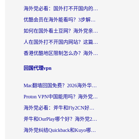
海外党必看：国外打不开国内的app怎么办？3步解决你的乡愁
优酷会员在海外能看吗？3步解决海外追剧难题，附实测好用加速器推荐
如何在国外看土豆网？海外党亲测有效的追剧加速器选择指南
人在国外打不开国内网站？这篇攻略帮你无缝解锁国内资源（附交管12123使用技巧）
香港优酷地区限制怎么办？海外党亲测有效的追剧解决方案
回国代理vpn
Mac翻墙回国免费？2026海外华人亲测：从CCTV5直播到国内APP，这样选加速器才靠谱
Proton VPN中国能用吗？海外党选回国加速器的避坑指南（附番茄加速器实测）
海外党必看：斧牛和Fly2CN好用吗？3招教你选对回国加速器（附免费试用攻略）
斧牛和OurPlay哪个好？海外党2026亲测：选对加速器，国内资源秒加载
海外党纠结Quickback和Kuyo哪个好？选对回国加速器才能无缝刷国内资源