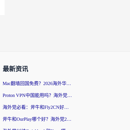
最新资讯
Mac翻墙回国免费？2026海外华人亲测：从CCTV5直播到国内APP，这样选加速器才靠谱
Proton VPN中国能用吗？海外党选回国加速器的避坑指南（附番茄加速器实测）
海外党必看：斧牛和Fly2CN好用吗？3招教你选对回国加速器（附免费试用攻略）
斧牛和OurPlay哪个好？海外党2026亲测：选对加速器，国内资源秒加载