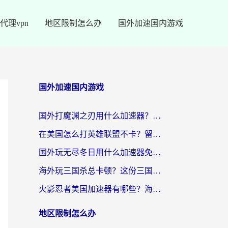
代理vpn
地区限制怎么办
国外加速国内游戏
国外加速国内游戏
国外打魔渊之刃用什么加速器？2026海外玩家国服游戏加速全攻略（附闪耀暖暖&复苏的魔女避坑指南）
在美国怎么打英雄联盟不卡？留学生亲测的国服游戏加速全攻略
国外玩无尽冬日用什么加速器免费？海外党国服游戏加速避坑指南
海外玩三国杀总卡顿？这份三国杀游戏加速器指南帮你告别延迟烦恼
火影忍者美国加速器有哪些？海外党亲测的国服游戏加速全攻略（含菲律宾玩三国之刃守望黎明技巧）
地区限制怎么办