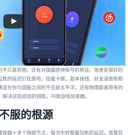
的不只是衣物，还有对国服原神账号的牵挂。宿舍安顿好的
位数的延迟钉在原地。技能卡顿、副本掉线、好友语音断断
横亘在你与国服之间的不仅是太平洋，还有物理距离带来的
屏蔽。解决这些症结的钥匙，叫做游戏加速器。
不服的根源
要穿越十多个网络节点，每次中转都叠加新的延迟。我曾目