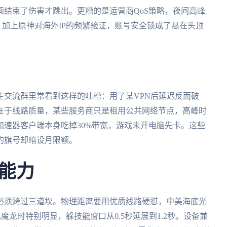
结束了伤害才跳出。更糟的是运营商QoS策略，夜间高峰
。加上原神对海外IP的频繁验证，账号安全锁成了悬在头顶
生交流群里常看到这样的吐槽：用了某VPN后延迟反而破
在于线路质量，某些服务商只是租用公共网络节点，高峰时
速器客户端本身吃掉30%带宽，游戏未开电脑先卡。这些
的旗号却暗设月限额。
能力
必须跨过三道坎。物理距离要用优质线路硬怼，中美海底光
魔龙时特别明显，躲技能窗口从0.5秒延展到1.2秒。设备兼