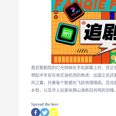
悉尼歌剧院的灯光倒映在手机屏幕上时，荧正
想起半年前在肯尼迪机场的焦虑：出国之后还
风之翼，托着每个数据包飞跃地理隔阂。百兆
乡愁，以及华人玩家纵隔山海依旧共鸣的剑锋
Spread the love