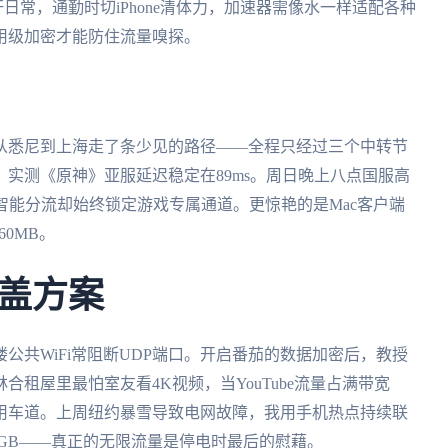
肝日常，通勤时切iPhone清体力，加速器需像水一样适配各种
用级加密才能防住流量嗅探。
从悉尼到上海走了条少见的路径——全程只经过三个中转节
实测《原神》亚服延迟稳定在89ms。周日晚上八点国服高
智能分流却始终锁定游戏专属通道。更惊艳的是Mac客户端
0MB。
盖方案
公共WiFi常阻断UDP端口。开启番茄的数据加密后，教授
租屋里最怕室友看4K视频，当YouTube流量占满带宽
用车道。上周纽约暴雪导致电网故障，我用手机热点持续联
2GB——真正的无限流量是停电时最后的慰藉。