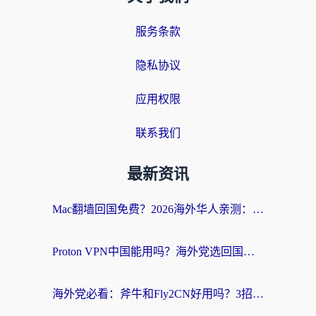
服务条款
隐私协议
应用权限
联系我们
最新资讯
Mac翻墙回国免费？2026海外华人亲测：从CCTV5直播到国内APP，这样选加速器才靠谱
Proton VPN中国能用吗？海外党选回国加速器的避坑指南（附番茄加速器实测）
海外党必看：斧牛和Fly2CN好用吗？3招教你选对回国加速器（附免费试用攻略）