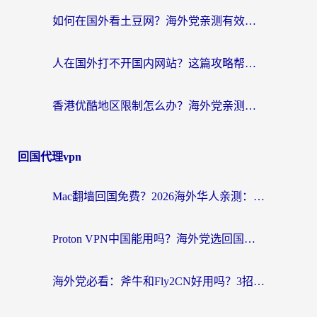
如何在国外看土豆网？海外党亲测有效的追剧加速器选择指南
人在国外打不开国内网站？这篇攻略帮你无缝解锁国内资源（附交管12123使用技巧）
香港优酷地区限制怎么办？海外党亲测有效的追剧解决方案
回国代理vpn
Mac翻墙回国免费？2026海外华人亲测：从CCTV5直播到国内APP，这样选加速器才靠谱
Proton VPN中国能用吗？海外党选回国加速器的避坑指南（附番茄加速器实测）
海外党必看：斧牛和Fly2CN好用吗？3招教你选对回国加速器（附免费试用攻略）