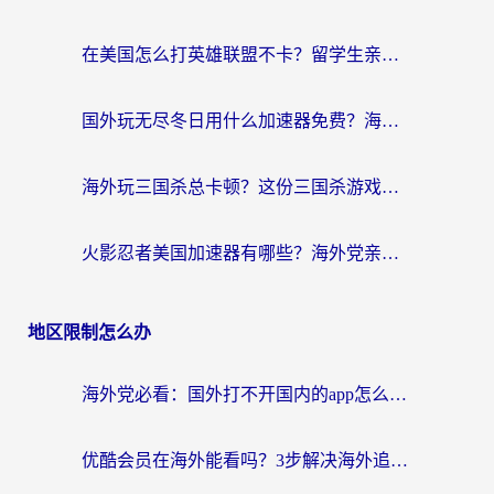
在美国怎么打英雄联盟不卡？留学生亲测的国服游戏加速全攻略
国外玩无尽冬日用什么加速器免费？海外党国服游戏加速避坑指南
海外玩三国杀总卡顿？这份三国杀游戏加速器指南帮你告别延迟烦恼
火影忍者美国加速器有哪些？海外党亲测的国服游戏加速全攻略（含菲律宾玩三国之刃守望黎明技巧）
地区限制怎么办
海外党必看：国外打不开国内的app怎么办？3步解决你的乡愁
优酷会员在海外能看吗？3步解决海外追剧难题，附实测好用加速器推荐