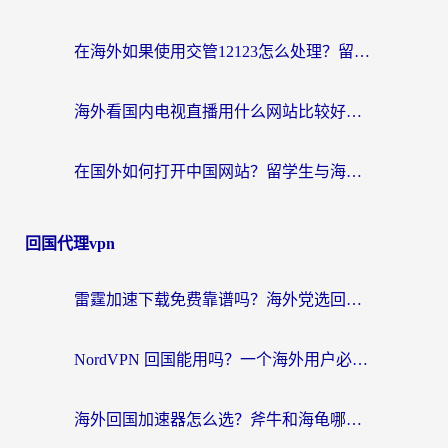
在海外如果使用交管12123怎么处理？留学生亲测有效的回国加速方案
海外看国内电视直播用什么网站比较好？一篇解决你所有追剧难题的实用指南
在国外如何打开中国网站？留学生与海外华人的无缝访问指南
回国代理vpn
雷霆加速下载免费靠谱吗？海外党选回国加速器的避坑指南（附热门工具对比）
NordVPN 回国能用吗？一个海外用户必须面对的真实困境
海外回国加速器怎么选？斧牛和海龟哪个好？一篇帮你避开坑的实用指南