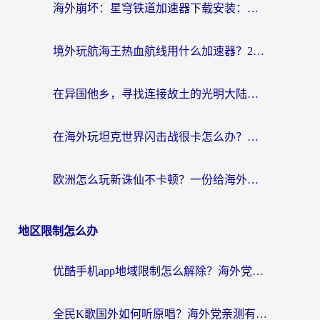
海外崩坏：星穹铁道加速器下载安装：一份给游子的终极网络指南
境外玩航海王热血航线用什么加速器？2026海外玩家实测最优方案（附欧洲问道堡垒前线加速技巧）
在异国他乡，寻找连接故土的光明大陆免费加速器
在海外玩坦克世界闪击战很卡怎么办？老玩家亲测有效的加速器选择指南
欧洲怎么玩新诛仙不卡顿？一份给海外游子的国服游戏畅玩指南
地区限制怎么办
优酷手机app地域限制怎么解除？海外党亲测有效的追剧方案
全民K歌国外如何听原唱？海外党亲测有效的回国加速器选择指南