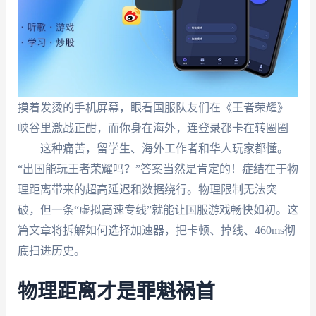
摸着发烫的手机屏幕，眼看国服队友们在《王者荣耀》
峡谷里激战正酣，而你身在海外，连登录都卡在转圈圈
——这种痛苦，留学生、海外工作者和华人玩家都懂。
“出国能玩王者荣耀吗？”答案当然是肯定的！症结在于物
理距离带来的超高延迟和数据绕行。物理限制无法突
破，但一条“虚拟高速专线”就能让国服游戏畅快如初。这
篇文章将拆解如何选择加速器，把卡顿、掉线、460ms彻
底扫进历史。
物理距离才是罪魁祸首