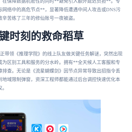
在保障数据机密性的同时**避免引入额外延迟负担**。专
际网络中的高危节点**，显著降低遭遇中间人攻击或DNS污
致辛苦练了三年的修仙账号一夜被盗。
键时刻的救命稻草
你正带领《推理学院》的线上队友做关键任务解谜，突然出现
成为区别工具和服务的分水岭。拥有**全天候人工客服和专
故障排查。无论是《流星蝴蝶剑》因节点异常导致出招指令丢
到地域限制弹窗，资深工程师都能通过后台调控快速优化本
议。