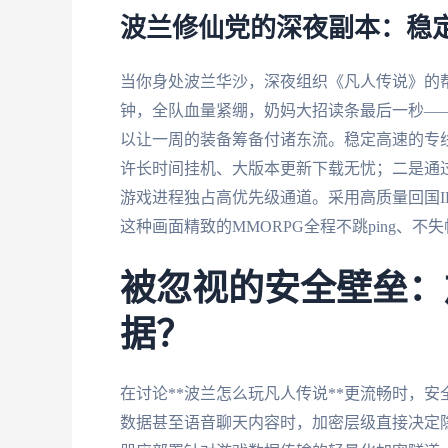
波兰修仙党的深夜副本：稳
当你身处波兰华沙，深夜组织《凡人传说》的帮会
钟，全队血量紧绷，奶妈大招读条最后一秒—
以让一周的装备筹备付诸东流。稳定高速的专线
许长时间挂机、大版本更新下载无忧；二是通过
游戏进程独占高优先级通道。采用高质量回国I
这种画面精致的MMORPG全程不跳ping、不
被忽视的安全壁垒：
据？
在讨论**波兰怎么玩凡人传说**更流畅时，
数据甚至语音聊天内容时，加密层级直接决定