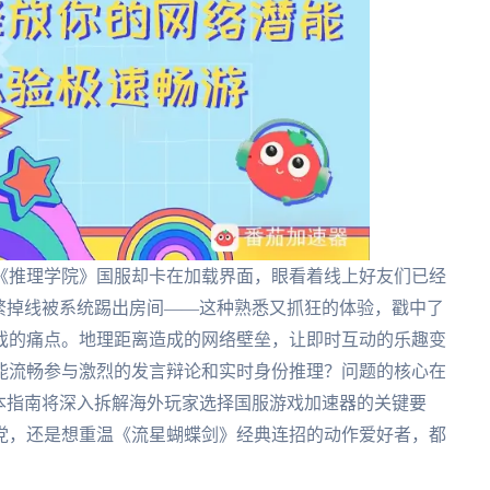
《推理学院》国服却卡在加载界面，眼看着线上好友们已经
繁掉线被系统踢出房间——这种熟悉又抓狂的体验，戳中了
戏的痛点。地理距离造成的网络壁垒，让即时互动的乐趣变
才能流畅参与激烈的发言辩论和实时身份推理？问题的核心在
本指南将深入拆解海外玩家选择国服游戏加速器的关键要
党，还是想重温《流星蝴蝶剑》经典连招的动作爱好者，都