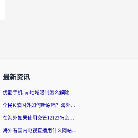
最新资讯
优酷手机app地域限制怎么解除？海外党亲测有效的追剧方案
全民K歌国外如何听原唱？海外党亲测有效的回国加速器选择指南
在海外如果使用交管12123怎么处理？留学生亲测有效的回国加速方案
海外看国内电视直播用什么网站比较好？一篇解决你所有追剧难题的实用指南