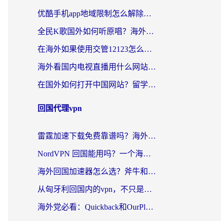
优酷手机app地域限制怎么解除？海外党亲测有效的追剧方案
全民K歌国外如何听原唱？海外党亲测有效的回国加速器选择指南
在海外如果使用交管12123怎么处理？留学生亲测有效的回国加速方案
海外看国内电视直播用什么网站比较好？一篇解决你所有追剧难题的实用指南
在国外如何打开中国网站？留学生与海外华人的无缝访问指南
回国代理vpn
雷霆加速下载免费靠谱吗？海外党选回国加速器的避坑指南（附热门工具对比）
NordVPN 回国能用吗？一个海外用户必须面对的真实困境
海外回国加速器怎么选？斧牛和海龟哪个好？一篇帮你避开坑的实用指南
从匈牙利回国内的vpn，不只是为了刷剧那么简单
海外党必看：Quickback和OurPlay好用吗？3分钟选对回国加速器，无缝刷剧玩游戏