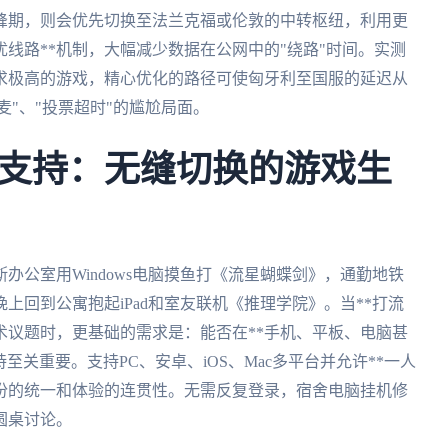
峰期，则会优先切换至法兰克福或伦敦的中转枢纽，利用更
优线路**机制，大幅减少数据在公网中的"绕路"时间。实测
求极高的游戏，精心优化的路径可使匈牙利至国服的延迟从
卡麦"、"投票超时"的尴尬局面。
支持：无缝切换的游戏生
办公室用Windows电脑摸鱼打《流星蝴蝶剑》，通勤地铁
上回到公寓抱起iPad和室友联机《推理学院》。当**打流
术议题时，更基础的需求是：能否在**手机、平板、电脑甚
持至关重要。支持PC、安卓、iOS、Mac多平台并允许**一人
身份的统一和体验的连贯性。无需反复登录，宿舍电脑挂机修
圆桌讨论。