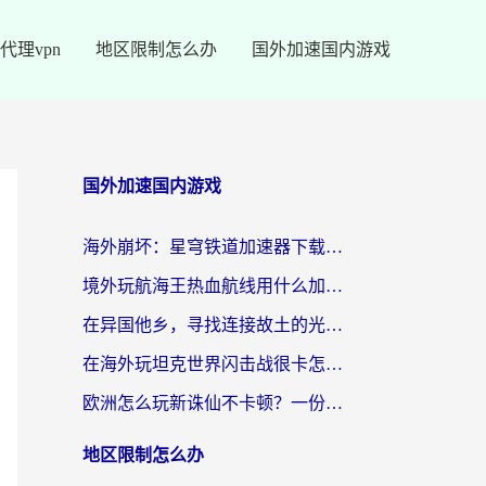
代理vpn
地区限制怎么办
国外加速国内游戏
国外加速国内游戏
海外崩坏：星穹铁道加速器下载安装：一份给游子的终极网络指南
境外玩航海王热血航线用什么加速器？2026海外玩家实测最优方案（附欧洲问道堡垒前线加速技巧）
在异国他乡，寻找连接故土的光明大陆免费加速器
在海外玩坦克世界闪击战很卡怎么办？老玩家亲测有效的加速器选择指南
欧洲怎么玩新诛仙不卡顿？一份给海外游子的国服游戏畅玩指南
地区限制怎么办