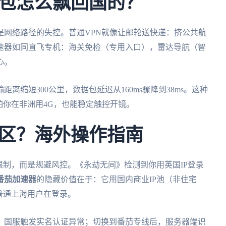
包怎么飘回国的？
是网络路径的失控。普通VPN就像让邮轮送快递：挤公共航
速器如同直飞专机：海关免检（专用入口），雷达导航（智
心。
距离缩短300公里，数据包延迟从160ms骤降到38ms。这种
怕你在非洲用4G，也能稳定触控开镜。
区？海外操作指南
限制，而是规避风控。《永劫无间》检测到你用英国IP登录
番茄加速器
的隐藏价值在于：它用国内商业IP池（非住宅
普通上海用户在登录。
》国服触发实名认证异常；切换到番茄专线后，服务器端识