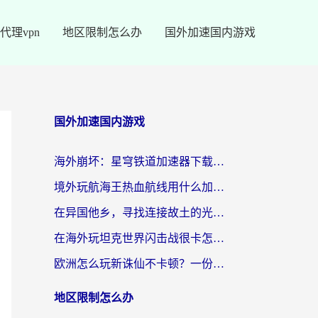
代理vpn
地区限制怎么办
国外加速国内游戏
国外加速国内游戏
海外崩坏：星穹铁道加速器下载安装：一份给游子的终极网络指南
境外玩航海王热血航线用什么加速器？2026海外玩家实测最优方案（附欧洲问道堡垒前线加速技巧）
在异国他乡，寻找连接故土的光明大陆免费加速器
在海外玩坦克世界闪击战很卡怎么办？老玩家亲测有效的加速器选择指南
欧洲怎么玩新诛仙不卡顿？一份给海外游子的国服游戏畅玩指南
地区限制怎么办