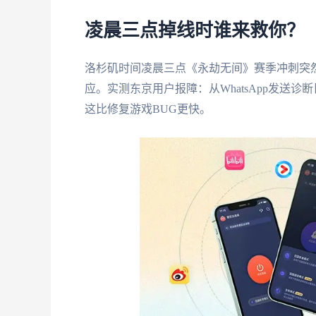
凌晨三点掉线时谁来救你？
洛杉矶时间凌晨三点《永劫无间》赛季冲刺突
应。实测东京用户报障：从WhatsApp发送
这比修复游戏BUG更快。