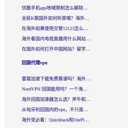
优酷手机app地域限制怎么解除？海外党亲测有效的追剧方案
全民K歌国外如何听原唱？海外党亲测有效的回国加速器选择指南
在海外如果使用交管12123怎么处理？留学生亲测有效的回国加速方案
海外看国内电视直播用什么网站比较好？一篇解决你所有追剧难题的实用指南
在国外如何打开中国网站？留学生与海外华人的无缝访问指南
回国代理vpn
雷霆加速下载免费靠谱吗？海外党选回国加速器的避坑指南（附热门工具对比）
NordVPN 回国能用吗？一个海外用户必须面对的真实困境
海外回国加速器怎么选？斧牛和海龟哪个好？一篇帮你避开坑的实用指南
从匈牙利回国内的vpn，不只是为了刷剧那么简单
海外党必看：Quickback和OurPlay好用吗？3分钟选对回国加速器，无缝刷剧玩游戏