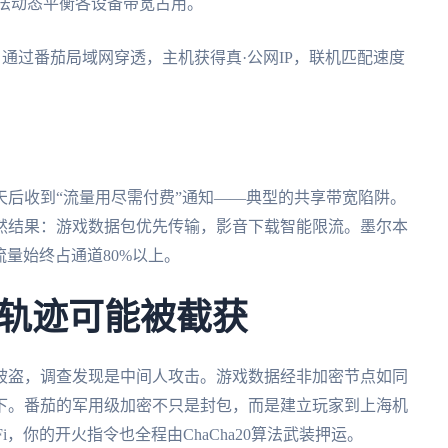
算法动态平衡各设备带宽占用。
：通过番茄局域网穿透，主机获得真·公网IP，联机匹配速度
？
后收到“流量用尽需付费”通知——典型的共享带宽陷阱。
然结果：游戏数据包优先传输，影音下载智能限流。墨尔本
流量始终占通道80%以上。
轨迹可能被截获
被盗，调查发现是中间人攻击。游戏数据经非加密节点如同
下。番茄的军用级加密不只是封包，而是建立玩家到上海机
，你的开火指令也全程由ChaCha20算法武装押运。