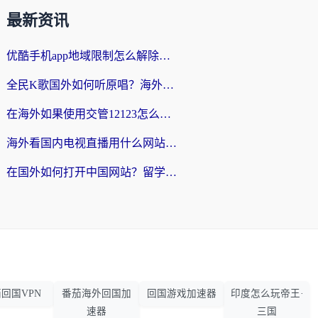
最新资讯
优酷手机app地域限制怎么解除？海外党亲测有效的追剧方案
全民K歌国外如何听原唱？海外党亲测有效的回国加速器选择指南
在海外如果使用交管12123怎么处理？留学生亲测有效的回国加速方案
海外看国内电视直播用什么网站比较好？一篇解决你所有追剧难题的实用指南
在国外如何打开中国网站？留学生与海外华人的无缝访问指南
回国VPN
番茄海外回国加
回国游戏加速器
印度怎么玩帝王·
速器
三国