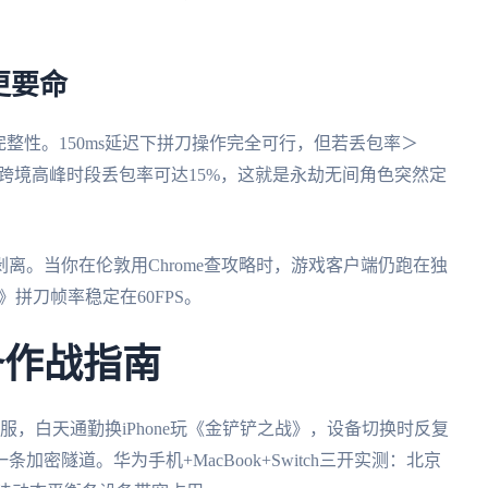
更要命
完整性。150ms延迟下拼刀操作完全可行，但若丢包率＞
跨境高峰时段丢包率可达15%，这就是永劫无间角色突然定
离。当你在伦敦用Chrome查攻略时，游戏客户端仍跑在独
拼刀帧率稳定在60FPS。
备作战指南
》国服，白天通勤换iPhone玩《金铲铲之战》，设备切换时反复
密隧道。华为手机+MacBook+Switch三开实测：北京