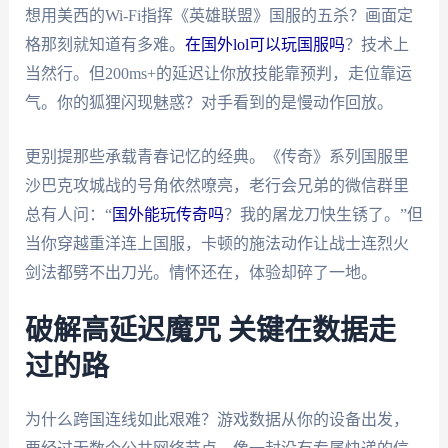
想用美西的Wi-Fi指挥《英雄联盟》国服的五杀？画面定
格那刻就知道有多难。
在国外lol可以玩国服吗
？技术上
当然行。但200ms+的延迟让你放技能靠预判，走位靠运
气。你的狐狸闪现魅惑？对手看到的是慢动作回放。
更别提那些承载青春记忆的经典。《传奇》系列国服里
沙巴克攻城战的号角依然嘹亮，老行会兄弟的微信群里
总有人问：“
国外能玩传奇吗
？我的屠龙刀快生锈了。”但
当你穿越重洋连上国服，卡顿的施法动作让战士连烈火
剑法都劈不出刀光。情怀还在，体验却碎了一地。
破解高延迟魔咒 关键在数据走
过的路
为什么跨国连线如此艰难？游戏数据从你的设备出发，