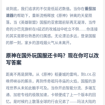
说到底，我们追求的不仅是低延迟数值。当你在
番茄加
速器
的帮助下，重新流畅释放《原神》钟离的天星陨
落，当《英雄联盟》国服的亚索踏前斩再无凝滞，当传
奇的沙巴克旗帜在0延迟的攻城战中屹立不倒……你连接
的其实是那份熟悉的归属感。无论漂泊多远，登录国服
的那一刻，家乡的游戏烟火气从未离开。
原神在国外玩国服还卡吗？现在你可以改
写答案
距离不再是屏障。从《原神》稻妻城的雷鸣，到LOL召
唤师峡谷的厮杀，再到传奇祖玛寺庙的火焰，国服的游
戏世界从未如此触手可及。当你开启智能分流、多端互
通、加密专线的极致加速，卡顿便成了上一个版本的回
忆。是时候约上散落全球的行会兄弟了——玛法大陆的