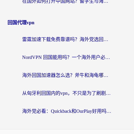
在国外如何打开中国网站？留学生与海外华人的无缝访问指南
回国代理vpn
雷霆加速下载免费靠谱吗？海外党选回国加速器的避坑指南（附热门工具对比）
NordVPN 回国能用吗？一个海外用户必须面对的真实困境
海外回国加速器怎么选？斧牛和海龟哪个好？一篇帮你避开坑的实用指南
从匈牙利回国内的vpn，不只是为了刷剧那么简单
海外党必看：Quickback和OurPlay好用吗？3分钟选对回国加速器，无缝刷剧玩游戏