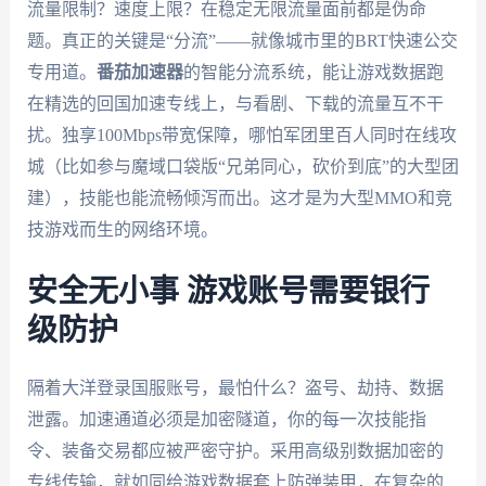
流量限制？速度上限？在稳定无限流量面前都是伪命
题。真正的关键是“分流”——就像城市里的BRT快速公交
专用道。
番茄加速器
的智能分流系统，能让游戏数据跑
在精选的回国加速专线上，与看剧、下载的流量互不干
扰。独享100Mbps带宽保障，哪怕军团里百人同时在线攻
城（比如参与魔域口袋版“兄弟同心，砍价到底”的大型团
建），技能也能流畅倾泻而出。这才是为大型MMO和竞
技游戏而生的网络环境。
安全无小事 游戏账号需要银行
级防护
隔着大洋登录国服账号，最怕什么？盗号、劫持、数据
泄露。加速通道必须是加密隧道，你的每一次技能指
令、装备交易都应被严密守护。采用高级别数据加密的
专线传输，就如同给游戏数据套上防弹装甲，在复杂的