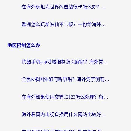
在海外玩坦克世界闪击战很卡怎么办？老玩家亲测有效的加速器选择指南
欧洲怎么玩新诛仙不卡顿？一份给海外游子的国服游戏畅玩指南
地区限制怎么办
优酷手机app地域限制怎么解除？海外党亲测有效的追剧方案
全民K歌国外如何听原唱？海外党亲测有效的回国加速器选择指南
在海外如果使用交管12123怎么处理？留学生亲测有效的回国加速方案
海外看国内电视直播用什么网站比较好？一篇解决你所有追剧难题的实用指南