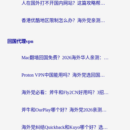
人在国外打不开国内网站？这篇攻略帮你无缝解锁国内资源（附交管12123使用技巧）
香港优酷地区限制怎么办？海外党亲测有效的追剧解决方案
回国代理vpn
Mac翻墙回国免费？2026海外华人亲测：从CCTV5直播到国内APP，这样选加速器才靠谱
Proton VPN中国能用吗？海外党选回国加速器的避坑指南（附番茄加速器实测）
海外党必看：斧牛和Fly2CN好用吗？3招教你选对回国加速器（附免费试用攻略）
斧牛和OurPlay哪个好？海外党2026亲测：选对加速器，国内资源秒加载
海外党纠结Quickback和Kuyo哪个好？选对回国加速器才能无缝刷国内资源