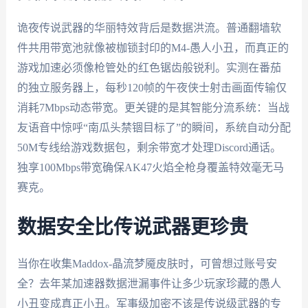
诡夜传说武器的华丽特效背后是数据洪流。普通翻墙软
件共用带宽池就像被枷锁封印的M4-愚人小丑，而真正的
游戏加速必须像枪管处的红色锯齿般锐利。实测在番茄
的独立服务器上，每秒120帧的午夜侠士射击画面传输仅
消耗7Mbps动态带宽。更关键的是其智能分流系统：当战
友语音中惊呼“南瓜头禁锢目标了”的瞬间，系统自动分配
50M专线给游戏数据包，剩余带宽才处理Discord通话。
独享100Mbps带宽确保AK47火焰全枪身覆盖特效毫无马
赛克。
数据安全比传说武器更珍贵
当你在收集Maddox-晶流梦魇皮肤时，可曾想过账号安
全？去年某加速器数据泄漏事件让多少玩家珍藏的愚人
小丑变成真正小丑。军事级加密不该是传说级武器的专