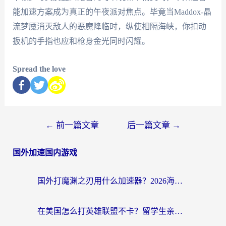
能加速方案成为真正的午夜派对焦点。毕竟当Maddox-晶
流梦魇消灭敌人的恶魔降临时，纵使相隔海峡，你扣动
扳机的手指也应和枪身金光同时闪耀。
Spread the love
←
前一篇文章
后一篇文章
→
国外加速国内游戏
国外打魔渊之刃用什么加速器？2026海外玩家国服游戏加速全攻略（附闪耀暖暖&复苏的魔女避坑指南）
在美国怎么打英雄联盟不卡？留学生亲测的国服游戏加速全攻略