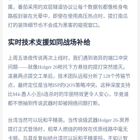
属，番茄采用的双层隧道协议让每个数据包都像枪身电
路般封装在光晕中，即使在使用高压热点时，提灯南瓜
灯的装饰细节也不会成为黑客的窥视窗口。
实时技术支援如同战场补给
上周五诡夜传说再次上线时，我们遇到诡异的端口冲突
问题——就像Holger 26枪托下方悬挂的提灯突然熄灭。
凌晨两点提交工单后，技术团队远程分析了128个传输节
点，最终定位是当地ISP的QOS策略冲突。这种深度支持
比M4-愚人小丑6连杀时的华丽特效更令人安心，毕竟谁
都不想抽到传说武器时却被网络问题打断。
台湾当然可以玩和平精英。当传说级武器Holger 26-冥界
提灯正式登场时，稻草人燃烧的特效在优质线路中毫无
卡顿。与其反复纠结台湾可以玩和平精英吗，不如让智