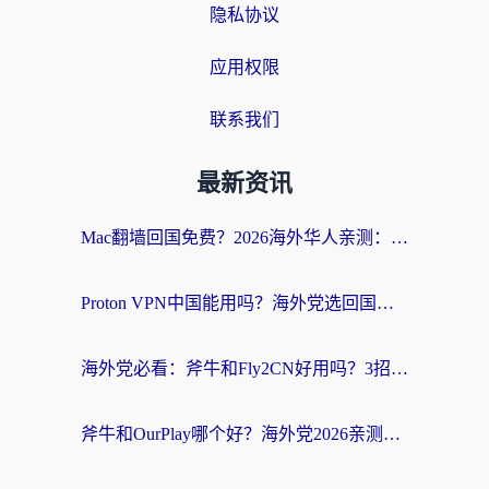
隐私协议
应用权限
联系我们
最新资讯
Mac翻墙回国免费？2026海外华人亲测：从CCTV5直播到国内APP，这样选加速器才靠谱
Proton VPN中国能用吗？海外党选回国加速器的避坑指南（附番茄加速器实测）
海外党必看：斧牛和Fly2CN好用吗？3招教你选对回国加速器（附免费试用攻略）
斧牛和OurPlay哪个好？海外党2026亲测：选对加速器，国内资源秒加载