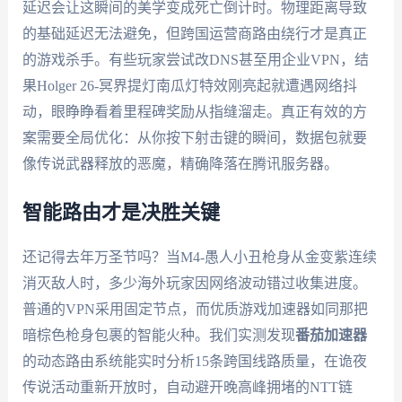
延迟会让这瞬间的美学变成死亡倒计时。物理距离导致
的基础延迟无法避免，但跨国运营商路由绕行才是真正
的游戏杀手。有些玩家尝试改DNS甚至用企业VPN，结
果Holger 26-冥界提灯南瓜灯特效刚亮起就遭遇网络抖
动，眼睁睁看着里程碑奖励从指缝溜走。真正有效的方
案需要全局优化：从你按下射击键的瞬间，数据包就要
像传说武器释放的恶魔，精确降落在腾讯服务器。
智能路由才是决胜关键
还记得去年万圣节吗？当M4-愚人小丑枪身从金变紫连续
消灭敌人时，多少海外玩家因网络波动错过收集进度。
普通的VPN采用固定节点，而优质游戏加速器如同那把
暗棕色枪身包裹的智能火种。我们实测发现
番茄加速器
的动态路由系统能实时分析15条跨国线路质量，在诡夜
传说活动重新开放时，自动避开晚高峰拥堵的NTT链