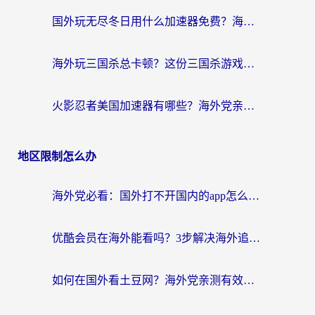
国外玩无尽冬日用什么加速器免费？海外党国服游戏加速避坑指南
海外玩三国杀总卡顿？这份三国杀游戏加速器指南帮你告别延迟烦恼
火影忍者美国加速器有哪些？海外党亲测的国服游戏加速全攻略（含菲律宾玩三国之刃守望黎明技巧）
地区限制怎么办
海外党必看：国外打不开国内的app怎么办？3步解决你的乡愁
优酷会员在海外能看吗？3步解决海外追剧难题，附实测好用加速器推荐
如何在国外看土豆网？海外党亲测有效的追剧加速器选择指南