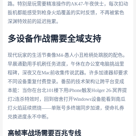
路。特别是玩需要精准操作的AK47-午夜侠士，每次扣动
扳机都能感受到枪身火焰覆盖的实时反馈，不再被紫色
深渊特效前的延迟拖累。
多设备作战需要全域支持
现代玩家的生活节奏像M4-愚人小丑枪柄处跳脱的配色。
早晨通勤用手机刷任务进度，午休在办公室电脑挑战里
程碑，深夜又在Mac前收集传说武器。许多加速器却要求
不同设备重复付费登录。番茄的技术架构让跨平台变成
本能：当你在台北101楼下用iPhone触发Holger 26-冥界提
灯2连杀特效时，回到宿舍打开Windows设备能看到南瓜
灯火焰延续燃烧——单账号多终端同步加速，使命礼券
兑换进度永不中断。
高帧率战场需要百兆专线