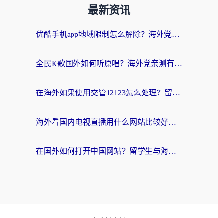
最新资讯
优酷手机app地域限制怎么解除？海外党亲测有效的追剧方案
全民K歌国外如何听原唱？海外党亲测有效的回国加速器选择指南
在海外如果使用交管12123怎么处理？留学生亲测有效的回国加速方案
海外看国内电视直播用什么网站比较好？一篇解决你所有追剧难题的实用指南
在国外如何打开中国网站？留学生与海外华人的无缝访问指南