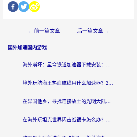
←
前一篇文章
后一篇文章
→
国外加速国内游戏
海外崩坏：星穹铁道加速器下载安装：一份给游子的终极网络指南
境外玩航海王热血航线用什么加速器？2026海外玩家实测最优方案（附欧洲问道堡垒前线加速技巧）
在异国他乡，寻找连接故土的光明大陆免费加速器
在海外玩坦克世界闪击战很卡怎么办？老玩家亲测有效的加速器选择指南