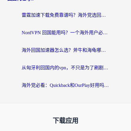
雷霆加速下载免费靠谱吗？海外党选回国加速器的避坑指南（附热门工具对比）
NordVPN 回国能用吗？一个海外用户必须面对的真实困境
海外回国加速器怎么选？斧牛和海龟哪个好？一篇帮你避开坑的实用指南
从匈牙利回国内的vpn，不只是为了刷剧那么简单
海外党必看：Quickback和OurPlay好用吗？3分钟选对回国加速器，无缝刷剧玩游戏
下载应用