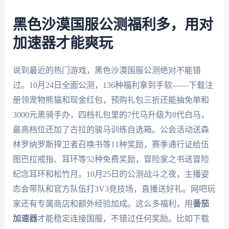
黑色沙漠国服公测福利多，用对
加速器才能爽玩
说到最近的热门游戏，黑色沙漠国服公测绝对不能错
过。10月24日全面公测，136种福利拿到手软——下载注
册领宠物熊猫和现金红包，预购礼包三折还能抽免单和
3000元黑骑手办，四档礼包里的7代马升级为8代白马，
最高档位还加了古拉的骏马训练自选箱。公会活动送森
林罗纳罗斯捍卫者召唤书等11种奖励，赛季通行证给伍
图巴拉戒指、耳环等52种免费奖励，冒险家之书送冒险
纪念耳环和松竹月。10月25日的公测战斗之夜，主播姿
态会带队和官方队伍打3V3竞技场，直播送好礼。网吧玩
家还有专属商店和额外经验加成。这么多福利，用
番茄
加速器
才能稳定连接国服，不错过任何奖励。比如下载