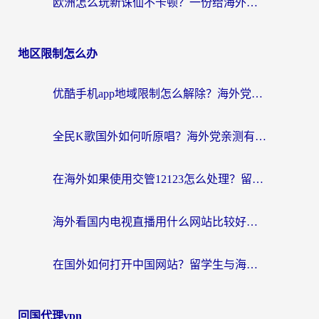
欧洲怎么玩新诛仙不卡顿？一份给海外游子的国服游戏畅玩指南
地区限制怎么办
优酷手机app地域限制怎么解除？海外党亲测有效的追剧方案
全民K歌国外如何听原唱？海外党亲测有效的回国加速器选择指南
在海外如果使用交管12123怎么处理？留学生亲测有效的回国加速方案
海外看国内电视直播用什么网站比较好？一篇解决你所有追剧难题的实用指南
在国外如何打开中国网站？留学生与海外华人的无缝访问指南
回国代理vpn