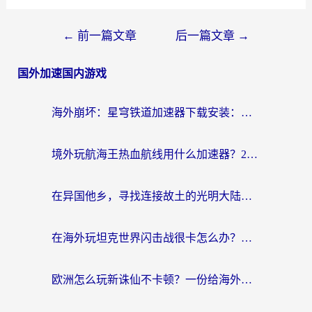
←
前一篇文章
后一篇文章
→
国外加速国内游戏
海外崩坏：星穹铁道加速器下载安装：一份给游子的终极网络指南
境外玩航海王热血航线用什么加速器？2026海外玩家实测最优方案（附欧洲问道堡垒前线加速技巧）
在异国他乡，寻找连接故土的光明大陆免费加速器
在海外玩坦克世界闪击战很卡怎么办？老玩家亲测有效的加速器选择指南
欧洲怎么玩新诛仙不卡顿？一份给海外游子的国服游戏畅玩指南