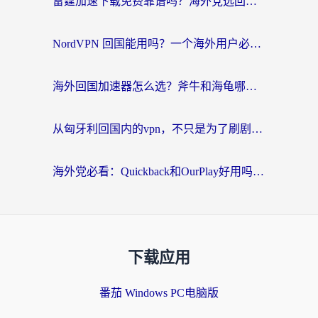
雷霆加速下载免费靠谱吗？海外党选回国加速器的避坑指南（附热门工具对比）
NordVPN 回国能用吗？一个海外用户必须面对的真实困境
海外回国加速器怎么选？斧牛和海龟哪个好？一篇帮你避开坑的实用指南
从匈牙利回国内的vpn，不只是为了刷剧那么简单
海外党必看：Quickback和OurPlay好用吗？3分钟选对回国加速器，无缝刷剧玩游戏
下载应用
番茄 Windows PC电脑版