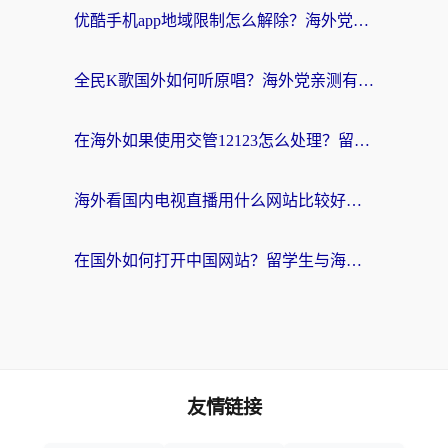
优酷手机app地域限制怎么解除？海外党亲测有效的追剧方案
全民K歌国外如何听原唱？海外党亲测有效的回国加速器选择指南
在海外如果使用交管12123怎么处理？留学生亲测有效的回国加速方案
海外看国内电视直播用什么网站比较好？一篇解决你所有追剧难题的实用指南
在国外如何打开中国网站？留学生与海外华人的无缝访问指南
友情链接