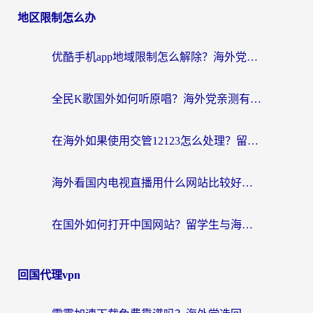
地区限制怎么办
优酷手机app地域限制怎么解除？海外党亲测有效的追剧方案
全民K歌国外如何听原唱？海外党亲测有效的回国加速器选择指南
在海外如果使用交管12123怎么处理？留学生亲测有效的回国加速方案
海外看国内电视直播用什么网站比较好？一篇解决你所有追剧难题的实用指南
在国外如何打开中国网站？留学生与海外华人的无缝访问指南
回国代理vpn