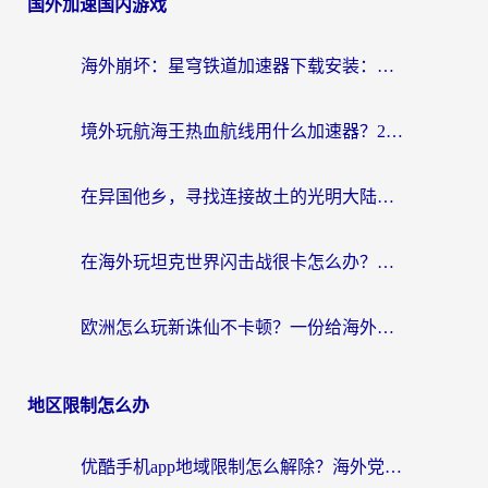
国外加速国内游戏
海外崩坏：星穹铁道加速器下载安装：一份给游子的终极网络指南
境外玩航海王热血航线用什么加速器？2026海外玩家实测最优方案（附欧洲问道堡垒前线加速技巧）
在异国他乡，寻找连接故土的光明大陆免费加速器
在海外玩坦克世界闪击战很卡怎么办？老玩家亲测有效的加速器选择指南
欧洲怎么玩新诛仙不卡顿？一份给海外游子的国服游戏畅玩指南
地区限制怎么办
优酷手机app地域限制怎么解除？海外党亲测有效的追剧方案