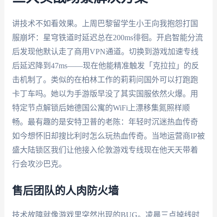
讲技术不如看效果。上周巴黎留学生小王向我抱怨打国
服崩坏：星穹铁道时延迟总在200ms徘徊。开启智能分流
后发现他默认走了商用VPN通道。切换到游戏加速专线
后延迟降到47ms——现在他能精准触发「克拉拉」的反
击机制了。类似的在柏林工作的莉莉问国外可以打跑跑
卡丁车吗。她以为手游版早没了其实国服依然火爆。用
特定节点解锁后她德国公寓的WiFi上漂移集氮照样顺
畅。最有趣的是安特卫普的老陈：年轻时沉迷热血传奇
如今想怀旧却搜比利时怎么玩热血传奇。当地运营商IP被
盛大陆锁区我们让他接入伦敦游戏专线现在他天天带着
行会攻沙巴克。
售后团队的人肉防火墙
技术故障就像游戏里突然出现的BUG。凌晨三点掉线时