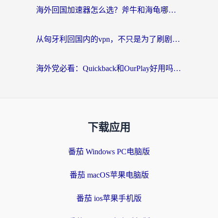
海外回国加速器怎么选？斧牛和海龟哪个好？一篇帮你避开坑的实用指南
从匈牙利回国内的vpn，不只是为了刷剧那么简单
海外党必看：Quickback和OurPlay好用吗？3分钟选对回国加速器，无缝刷剧玩游戏
下载应用
番茄 Windows PC电脑版
番茄 macOS苹果电脑版
番茄 ios苹果手机版