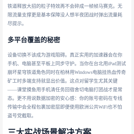
铁道释放大招的粒子特效再不会碎成一帧帧马赛克。无
限流量支撑更是基本保障没人想半夜团战时弹出流量耗
尽提示。
多平台覆盖的秘密
设备切换不该成为游戏阻碍。真正实用的加速器会在你
手机、电脑甚至平板上同步守护。当你在台北用iPad测试
崩坏星穹铁道角色同时在柏林用Windows电脑挂热血传奇
矿工时多端支持就显出价值。这点对留学生尤其关键
——课堂摸鱼用手机清任务回宿舍切电脑打团战才是常
态。更不用说数据加密的安心感：你的账号密码在专线
传输中会全程包裹加密层即便使用欧洲公共WiFi也不怕
盗号党截取。
三大实战场景解决方案