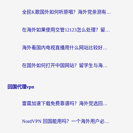
全民K歌国外如何听原唱？海外党亲测有效的回国加速器选择指南
在海外如果使用交管12123怎么处理？留学生亲测有效的回国加速方案
海外看国内电视直播用什么网站比较好？一篇解决你所有追剧难题的实用指南
在国外如何打开中国网站？留学生与海外华人的无缝访问指南
回国代理vpn
雷霆加速下载免费靠谱吗？海外党选回国加速器的避坑指南（附热门工具对比）
NordVPN 回国能用吗？一个海外用户必须面对的真实困境