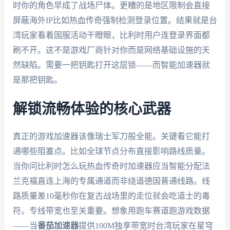
时你的角色早成了战场尸体。更糟的是地区限制会直接
屏蔽海外IP比如热血传奇强制检测登录位置。结果就是台
湾玩家看着国服活动干瞪眼，比利时用户连登录界面都
刷不开。这不是游戏厂商针对你而是网络基础设施的天
然缺陷。需要一把钥匙打开这层锁——而智能加速器就
是那把钥匙。
解锁流畅体验的核心武器
真正的游戏加速器该像瑞士军刀般全能。关键看它能打
通哪些阻塞点。比如全球节点分布直接影响路线质量。
当你问比利时怎么玩热血传奇时加速器应当智能分配法
兰克福直连上海的专属通道而非绕道德国普通线路。线
路质量差10毫秒你在复古战场里的走位就会吃道士的毒
符。专线带宽也至关重要。想象用跑车赛道跑游戏数据
——当
番茄加速器
提供100M独享带宽时台湾玩家在星穹