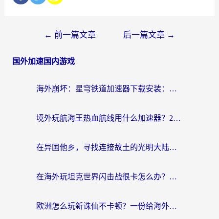
←
前一篇文章
后一篇文章
→
国外加速国内游戏
海外崩坏：星穹铁道加速器下载安装：一份给游子的终极网络指南
境外玩航海王热血航线用什么加速器？2026海外玩家实测最优方案（附欧洲问道堡垒前线加速技巧）
在异国他乡，寻找连接故土的光明大陆免费加速器
在海外玩坦克世界闪击战很卡怎么办？老玩家亲测有效的加速器选择指南
欧洲怎么玩新诛仙不卡顿？一份给海外游子的国服游戏畅玩指南