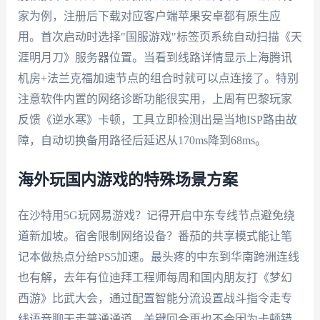
家为例，注册后下载对应客户端苹果安卓都有原生应
用。首次启动时选择"国服游戏"标签页系统自动扫描《天
涯明月刀》服务器位置。当看到线路详情显示上海腾讯
机房+法兰克福加速节点的组合时就可以点连接了。特别
注意软件内置的网络诊断功能很实用，上周有巴黎玩家
反馈《逆水寒》卡顿，工具立即检测出是当地ISP路由故
障，自动切换备用路径后延迟从170ms降到68ms。
海外玩国内游戏的特殊场景方案
在沙特用5G玩网易游戏？记得开启中东专线节点避免绕
道新加坡。宿舍限制网络设备？番茄的共享模式能让笔
记本做热点分给PS5加速。最头疼的中东到华南跨洲连线
也有解，去年有位迪拜工程师每周和国内朋友打《梦幻
西游》比武大会，通过配置智能分流设置战斗指令走专
线语音聊天走普通通道，关键回合再也不会因为卡顿错