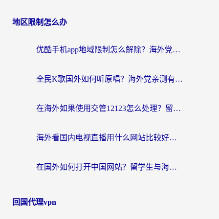
地区限制怎么办
优酷手机app地域限制怎么解除？海外党亲测有效的追剧方案
全民K歌国外如何听原唱？海外党亲测有效的回国加速器选择指南
在海外如果使用交管12123怎么处理？留学生亲测有效的回国加速方案
海外看国内电视直播用什么网站比较好？一篇解决你所有追剧难题的实用指南
在国外如何打开中国网站？留学生与海外华人的无缝访问指南
回国代理vpn