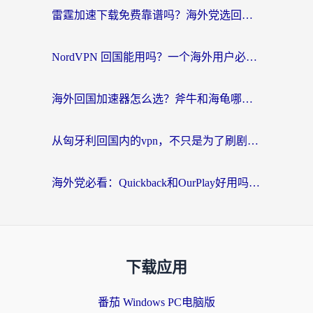
雷霆加速下载免费靠谱吗？海外党选回国加速器的避坑指南（附热门工具对比）
NordVPN 回国能用吗？一个海外用户必须面对的真实困境
海外回国加速器怎么选？斧牛和海龟哪个好？一篇帮你避开坑的实用指南
从匈牙利回国内的vpn，不只是为了刷剧那么简单
海外党必看：Quickback和OurPlay好用吗？3分钟选对回国加速器，无缝刷剧玩游戏
下载应用
番茄 Windows PC电脑版