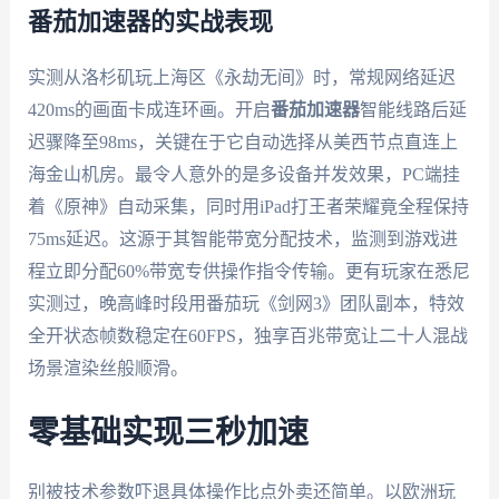
番茄加速器的实战表现
实测从洛杉矶玩上海区《永劫无间》时，常规网络延迟
420ms的画面卡成连环画。开启
番茄加速器
智能线路后延
迟骤降至98ms，关键在于它自动选择从美西节点直连上
海金山机房。最令人意外的是多设备并发效果，PC端挂
着《原神》自动采集，同时用iPad打王者荣耀竟全程保持
75ms延迟。这源于其智能带宽分配技术，监测到游戏进
程立即分配60%带宽专供操作指令传输。更有玩家在悉尼
实测过，晚高峰时段用番茄玩《剑网3》团队副本，特效
全开状态帧数稳定在60FPS，独享百兆带宽让二十人混战
场景渲染丝般顺滑。
零基础实现三秒加速
别被技术参数吓退具体操作比点外卖还简单。以欧洲玩