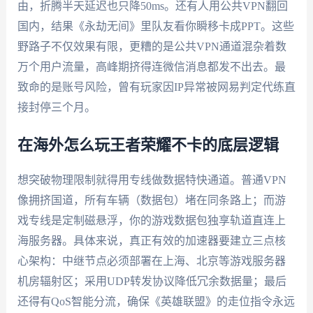
由，折腾半天延迟也只降50ms。还有人用公共VPN翻回
国内，结果《永劫无间》里队友看你瞬移卡成PPT。这些
野路子不仅效果有限，更糟的是公共VPN通道混杂着数
万个用户流量，高峰期挤得连微信消息都发不出去。最
致命的是账号风险，曾有玩家因IP异常被网易判定代练直
接封停三个月。
在海外怎么玩王者荣耀不卡的底层逻辑
想突破物理限制就得用专线做数据特快通道。普通VPN
像拥挤国道，所有车辆（数据包）堵在同条路上；而游
戏专线是定制磁悬浮，你的游戏数据包独享轨道直连上
海服务器。具体来说，真正有效的加速器要建立三点核
心架构：中继节点必须部署在上海、北京等游戏服务器
机房辐射区；采用UDP转发协议降低冗余数据量；最后
还得有QoS智能分流，确保《英雄联盟》的走位指令永远