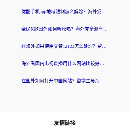
优酷手机app地域限制怎么解除？海外党亲测有效的追剧方案
全民K歌国外如何听原唱？海外党亲测有效的回国加速器选择指南
在海外如果使用交管12123怎么处理？留学生亲测有效的回国加速方案
海外看国内电视直播用什么网站比较好？一篇解决你所有追剧难题的实用指南
在国外如何打开中国网站？留学生与海外华人的无缝访问指南
友情链接