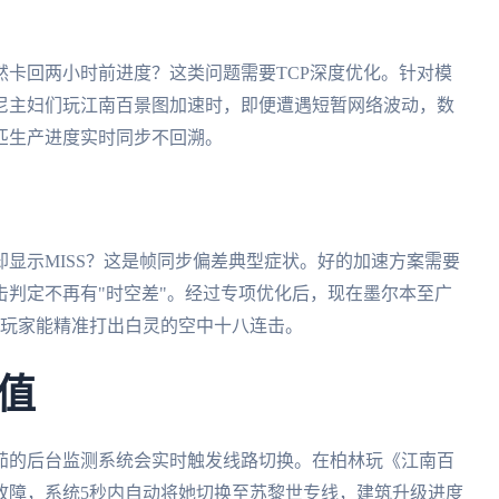
卡回两小时前进度？这类问题需要TCP深度优化。针对模
尼主妇们玩江南百景图加速时，即便遭遇短暂网络波动，数
匹生产进度实时同步不回溯。
显示MISS？这是帧同步偏差典型症状。好的加速方案需要
判定不再有"时空差"。经过专项优化后，现在墨尔本至广
阪玩家能精准打出白灵的空中十八连击。
值
茄的后台监测系统会实时触发线路切换。在柏林玩《江南百
故障，系统5秒内自动将她切换至苏黎世专线，建筑升级进度