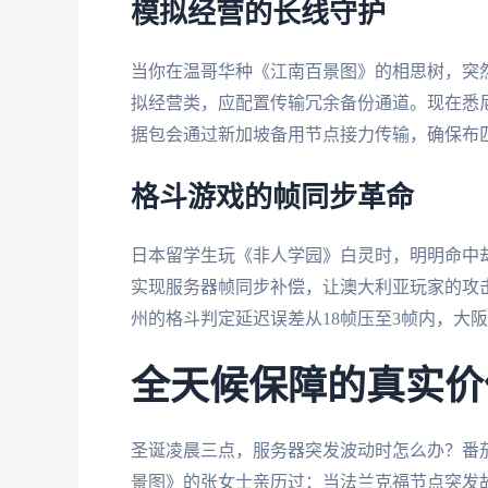
模拟经营的长线守护
当你在温哥华种《江南百景图》的相思树，突然
拟经营类，应配置传输冗余备份通道。现在悉
据包会通过新加坡备用节点接力传输，确保布
格斗游戏的帧同步革命
日本留学生玩《非人学园》白灵时，明明命中却
实现服务器帧同步补偿，让澳大利亚玩家的攻击
州的格斗判定延迟误差从18帧压至3帧内，大
全天候保障的真实价
圣诞凌晨三点，服务器突发波动时怎么办？番
景图》的张女士亲历过：当法兰克福节点突发