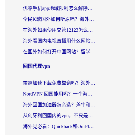
优酷手机app地域限制怎么解除？海外党亲测有效的追剧方案
全民K歌国外如何听原唱？海外党亲测有效的回国加速器选择指南
在海外如果使用交管12123怎么处理？留学生亲测有效的回国加速方案
海外看国内电视直播用什么网站比较好？一篇解决你所有追剧难题的实用指南
在国外如何打开中国网站？留学生与海外华人的无缝访问指南
回国代理vpn
雷霆加速下载免费靠谱吗？海外党选回国加速器的避坑指南（附热门工具对比）
NordVPN 回国能用吗？一个海外用户必须面对的真实困境
海外回国加速器怎么选？斧牛和海龟哪个好？一篇帮你避开坑的实用指南
从匈牙利回国内的vpn，不只是为了刷剧那么简单
海外党必看：Quickback和OurPlay好用吗？3分钟选对回国加速器，无缝刷剧玩游戏