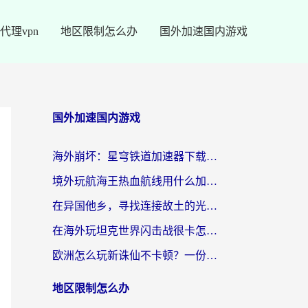
代理vpn
地区限制怎么办
国外加速国内游戏
国外加速国内游戏
海外崩坏：星穹铁道加速器下载安装：一份给游子的终极网络指南
境外玩航海王热血航线用什么加速器？2026海外玩家实测最优方案（附欧洲问道堡垒前线加速技巧）
在异国他乡，寻找连接故土的光明大陆免费加速器
在海外玩坦克世界闪击战很卡怎么办？老玩家亲测有效的加速器选择指南
欧洲怎么玩新诛仙不卡顿？一份给海外游子的国服游戏畅玩指南
地区限制怎么办