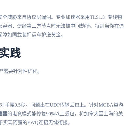
威胁来自协议层漏洞。专业加速器采用TLS1.3+专线物
密容器，途经第三方节点时无法被中间劫持。特别当你在迪
保障如同武装押运车护送黄金。
实践
类型需要针对性优化。
对手慢0.5秒。问题出在UDP传输丢包上。针对MOBA类游
速器
的电竞模式能修复90%以上丢包，将加拿大至上海的关
终于实现阿狸的EWQ连招无缝衔接。