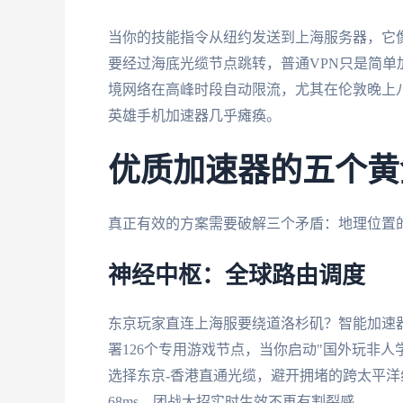
当你的技能指令从纽约发送到上海服务器，它
要经过海底光缆节点跳转，普通VPN只是简
境网络在高峰时段自动限流，尤其在伦敦晚上八
英雄手机加速器几乎瘫痪。
优质加速器的五个黄
真正有效的方案需要破解三个矛盾：地理位置
神经中枢：全球路由调度
东京玩家直连上海服要绕道洛杉矶？智能加速
署126个专用游戏节点，当你启动"国外玩非
选择东京-香港直通光缆，避开拥堵的跨太平洋
68ms，团战大招实时生效不再有割裂感。