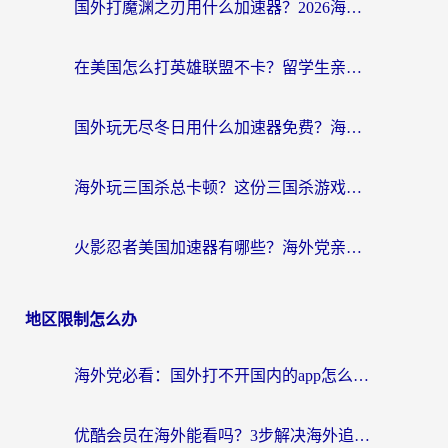
国外打魔渊之刃用什么加速器？2026海外玩家国服游戏加速全攻略（附闪耀暖暖&复苏的魔女避坑指南）
在美国怎么打英雄联盟不卡？留学生亲测的国服游戏加速全攻略
国外玩无尽冬日用什么加速器免费？海外党国服游戏加速避坑指南
海外玩三国杀总卡顿？这份三国杀游戏加速器指南帮你告别延迟烦恼
火影忍者美国加速器有哪些？海外党亲测的国服游戏加速全攻略（含菲律宾玩三国之刃守望黎明技巧）
地区限制怎么办
海外党必看：国外打不开国内的app怎么办？3步解决你的乡愁
优酷会员在海外能看吗？3步解决海外追剧难题，附实测好用加速器推荐