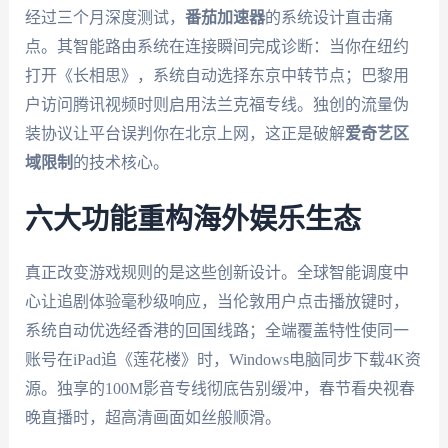
经过三个月深度测试，
番茄加速器
的系统设计直击痛
点。其智能路由系统在连接瞬间完成诊断：当你在纽约
打开《长相思》，系统自动选择东京中转节点；巴黎用
户访问腾讯视频时则启用法兰克福专线。独创的流量伪
装协议让平台误判你在北京上网，这正是破解
爱奇艺区
域限制
的技术核心。
六大功能重构海外娱乐生态
真正改变游戏规则的是这些创新设计。全球智能调度中
心让追剧体验毫秒级响应，当伦敦用户点击播放键时，
系统自动优选经香港的回国线路；全端覆盖特性使同一
账号在iPad追《莲花楼》时，Windows电脑同步下载4K资
源。独享的100M影音专线彻底告别缓冲，春节看央视春
晚直播时，超高清画面如丝般顺滑。