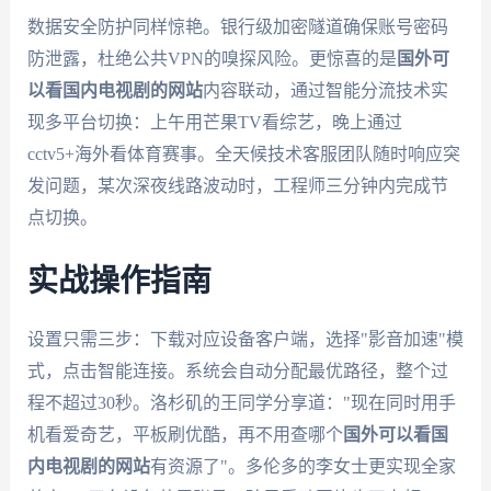
数据安全防护同样惊艳。银行级加密隧道确保账号密码
防泄露，杜绝公共VPN的嗅探风险。更惊喜的是
国外可
以看国内电视剧的网站
内容联动，通过智能分流技术实
现多平台切换：上午用芒果TV看综艺，晚上通过
cctv5+海外看体育赛事。全天候技术客服团队随时响应突
发问题，某次深夜线路波动时，工程师三分钟内完成节
点切换。
实战操作指南
设置只需三步：下载对应设备客户端，选择"影音加速"模
式，点击智能连接。系统会自动分配最优路径，整个过
程不超过30秒。洛杉矶的王同学分享道："现在同时用手
机看爱奇艺，平板刷优酷，再不用查哪个
国外可以看国
内电视剧的网站
有资源了"。多伦多的李女士更实现全家