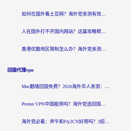
如何在国外看土豆网？海外党亲测有效的追剧加速器选择指南
人在国外打不开国内网站？这篇攻略帮你无缝解锁国内资源（附交管12123使用技巧）
香港优酷地区限制怎么办？海外党亲测有效的追剧解决方案
回国代理vpn
Mac翻墙回国免费？2026海外华人亲测：从CCTV5直播到国内APP，这样选加速器才靠谱
Proton VPN中国能用吗？海外党选回国加速器的避坑指南（附番茄加速器实测）
海外党必看：斧牛和Fly2CN好用吗？3招教你选对回国加速器（附免费试用攻略）