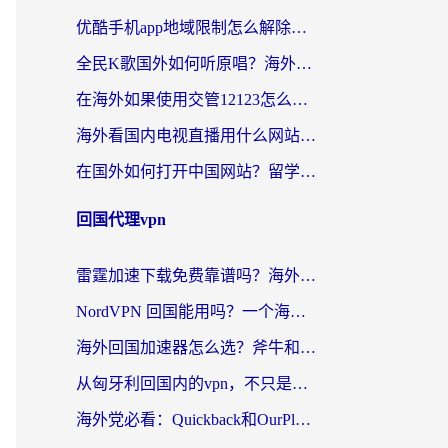
优酷手机app地域限制怎么解除？海外党亲测有效的追剧方案
全民K歌国外如何听原唱？海外党亲测有效的回国加速器选择指南
在海外如果使用交管12123怎么处理？留学生亲测有效的回国加速方案
海外看国内电视直播用什么网站比较好？一篇解决你所有追剧难题的实用指南
在国外如何打开中国网站？留学生与海外华人的无缝访问指南
回国代理vpn
雷霆加速下载免费靠谱吗？海外党选回国加速器的避坑指南（附热门工具对比）
NordVPN 回国能用吗？一个海外用户必须面对的真实困境
海外回国加速器怎么选？斧牛和海龟哪个好？一篇帮你避开坑的实用指南
从匈牙利回国内的vpn，不只是为了刷剧那么简单
海外党必看：Quickback和OurPlay好用吗？3分钟选对回国加速器，无缝刷剧玩游戏