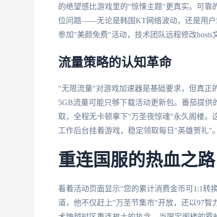
的绝望感比游戏里的"惊悚主题"更真实。可靠
位问题——无论是韩国KT网络波动，还是用户
参加"美颜免费"活动，技术团队远程修改host
流量策略的认知革命
"无限流量"对游戏加速器是基础要求，但真正
5GB流量可能只够下载活动更新包。番茄提供的
取，全程无卡顿拿下"万圣夜惊魂"永久阁楼。
工作后台挂着游戏，稳定领取每日"英雄贺礼"
重连国服的热血之路
看着活动页面显示"您的累计消费金币可1:1
道，他不仅赶上"万圣节集市"开放，还以97
术跨越时区重连故土的执念。当限定阁楼的霓