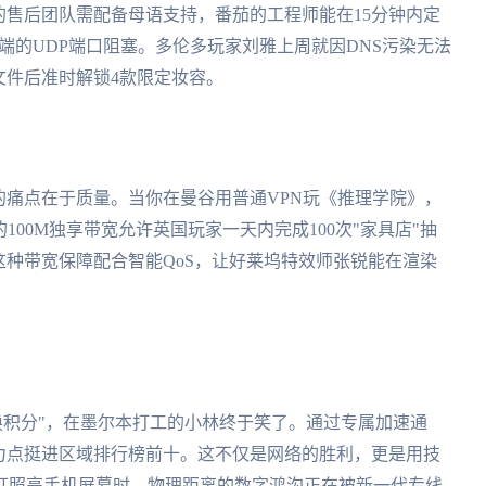
的售后团队需配备母语支持，番茄的工程师能在15分钟内定
端的UDP端口阻塞。多伦多玩家刘雅上周就因DNS污染无法
s文件后准时解锁4款限定妆容。
的痛点在于质量。当你在曼谷用普通VPN玩《推理学院》，
100M独享带宽允许英国玩家一天内完成100次"家具店"抽
这种带宽保障配合智能QoS，让好莱坞特效师张锐能在渲染
。
转换积分"，在墨尔本打工的小林终于笑了。通过专属加速通
智力点挺进区域排行榜前十。这不仅是网络的胜利，更是用技
虹照亮手机屏幕时，物理距离的数字鸿沟正在被新一代专线