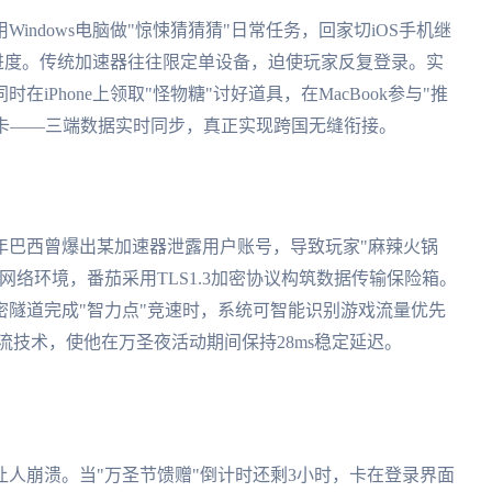
ndows电脑做"惊悚猜猜猜"日常任务，回家切iOS手机继
"进度。传统加速器往往限定单设备，迫使玩家反复登录。实
iPhone上领取"怪物糖"讨好道具，在MacBook参与"推
店"抽卡——三端数据实时同步，真正实现跨国无缝衔接。
3年巴西曾爆出某加速器泄露用户账号，导致玩家"麻辣火锅
网络环境，番茄采用TLS1.3加密协议构筑数据传输保险箱。
隧道完成"智力点"竞速时，系统可智能识别游戏流量优先
流技术，使他在万圣夜活动期间保持28ms稳定延迟。
人崩溃。当"万圣节馈赠"倒计时还剩3小时，卡在登录界面