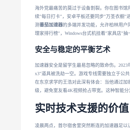
海外党最痛苦的莫过于设备割裂。你在图书馆用Wi
续"每日打卡"，安卓平板还要同步"万圣衣橱
测
番茄加速器
的多端并发功能，允许柏林用户同时在
理家排行榜"，Windows台式机挂着"家具
安全与稳定的平衡艺术
加速器安全是留学生最易忽略的致命伤。202
x3"道具被洗劫一空。游戏专线需要独立于公共
在东京求学的王浩对此深有体会：当他通过加密
级，避免室友看4K视频抢占带宽。这种智能分
实时技术支援的价值
凌晨两点，首尔宿舍里突然断连的加速器足以让