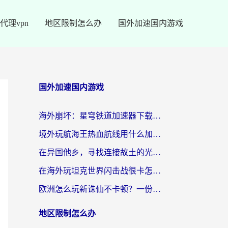
代理vpn
地区限制怎么办
国外加速国内游戏
国外加速国内游戏
海外崩坏：星穹铁道加速器下载安装：一份给游子的终极网络指南
境外玩航海王热血航线用什么加速器？2026海外玩家实测最优方案（附欧洲问道堡垒前线加速技巧）
在异国他乡，寻找连接故土的光明大陆免费加速器
在海外玩坦克世界闪击战很卡怎么办？老玩家亲测有效的加速器选择指南
欧洲怎么玩新诛仙不卡顿？一份给海外游子的国服游戏畅玩指南
地区限制怎么办