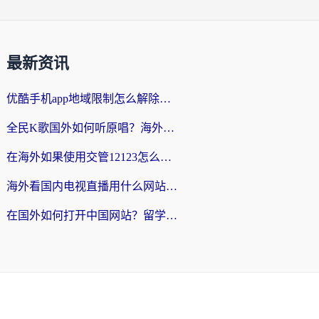
最新资讯
优酷手机app地域限制怎么解除？海外党亲测有效的追剧方案
全民K歌国外如何听原唱？海外党亲测有效的回国加速器选择指南
在海外如果使用交管12123怎么处理？留学生亲测有效的回国加速方案
海外看国内电视直播用什么网站比较好？一篇解决你所有追剧难题的实用指南
在国外如何打开中国网站？留学生与海外华人的无缝访问指南