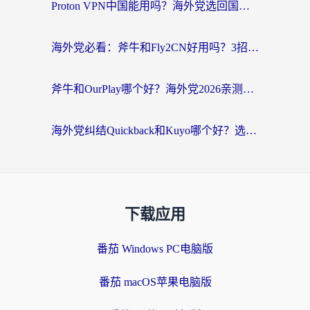
Proton VPN中国能用吗？海外党选回国加速器的避坑指南（附番茄加速器实测）
海外党必看：斧牛和Fly2CN好用吗？3招教你选对回国加速器（附免费试用攻略）
斧牛和OurPlay哪个好？海外党2026亲测：选对加速器，国内资源秒加载
海外党纠结Quickback和Kuyo哪个好？选对回国加速器才能无缝刷国内资源
下载应用
番茄 Windows PC电脑版
番茄 macOS苹果电脑版