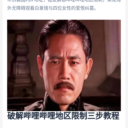
外无障碍观看白景琦与四位女性的爱恨纠葛。
破解哔哩哔哩地区限制三步教程