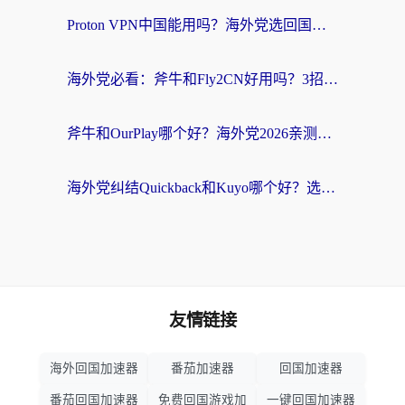
Proton VPN中国能用吗？海外党选回国加速器的避坑指南（附番茄加速器实测）
海外党必看：斧牛和Fly2CN好用吗？3招教你选对回国加速器（附免费试用攻略）
斧牛和OurPlay哪个好？海外党2026亲测：选对加速器，国内资源秒加载
海外党纠结Quickback和Kuyo哪个好？选对回国加速器才能无缝刷国内资源
友情链接
海外回国加速器
番茄加速器
回国加速器
番茄回国加速器
免费回国游戏加
一键回国加速器