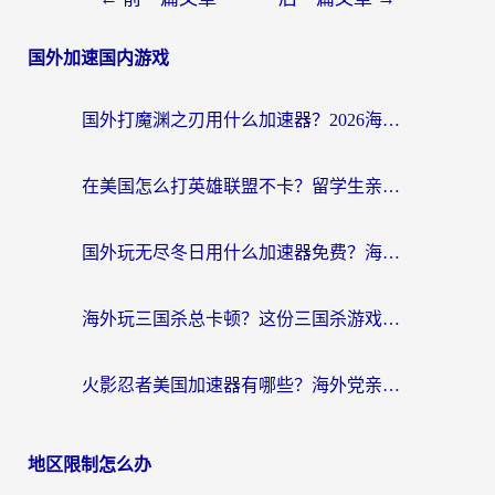
国外加速国内游戏
国外打魔渊之刃用什么加速器？2026海外玩家国服游戏加速全攻略（附闪耀暖暖&复苏的魔女避坑指南）
在美国怎么打英雄联盟不卡？留学生亲测的国服游戏加速全攻略
国外玩无尽冬日用什么加速器免费？海外党国服游戏加速避坑指南
海外玩三国杀总卡顿？这份三国杀游戏加速器指南帮你告别延迟烦恼
火影忍者美国加速器有哪些？海外党亲测的国服游戏加速全攻略（含菲律宾玩三国之刃守望黎明技巧）
地区限制怎么办