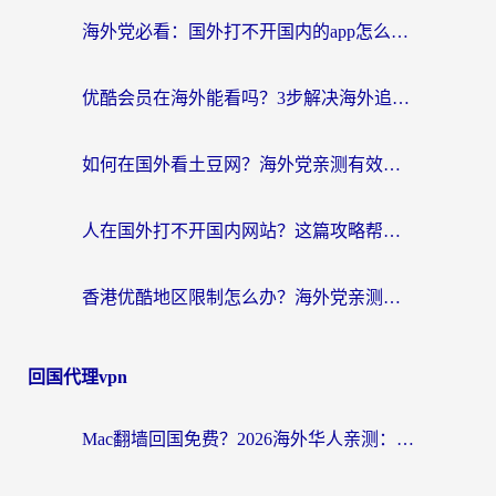
海外党必看：国外打不开国内的app怎么办？3步解决你的乡愁
优酷会员在海外能看吗？3步解决海外追剧难题，附实测好用加速器推荐
如何在国外看土豆网？海外党亲测有效的追剧加速器选择指南
人在国外打不开国内网站？这篇攻略帮你无缝解锁国内资源（附交管12123使用技巧）
香港优酷地区限制怎么办？海外党亲测有效的追剧解决方案
回国代理vpn
Mac翻墙回国免费？2026海外华人亲测：从CCTV5直播到国内APP，这样选加速器才靠谱