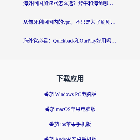
海外回国加速器怎么选？斧牛和海龟哪个好？一篇帮你避开坑的实用指南
从匈牙利回国内的vpn，不只是为了刷剧那么简单
海外党必看：Quickback和OurPlay好用吗？3分钟选对回国加速器，无缝刷剧玩游戏
下载应用
番茄 Windows PC电脑版
番茄 macOS苹果电脑版
番茄 ios苹果手机版
番茄 Android安卓手机版