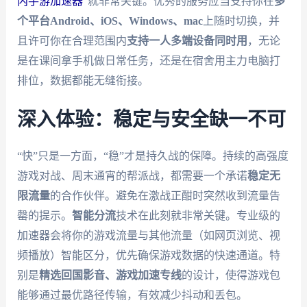
内手游加速器
”就非常关键。优秀的服务应当支持你在
多
个平台Android、iOS、Windows、mac
上随时切换，并
且许可你在合理范围内
支持一人多端设备同时用
，无论
是在课间拿手机做日常任务，还是在宿舍用主力电脑打
排位，数据都能无缝衔接。
深入体验：稳定与安全缺一不可
“快”只是一方面，“稳”才是持久战的保障。持续的高强度
游戏对战、周末通宵的帮派战，都需要一个承诺
稳定无
限流量
的合作伙伴。避免在激战正酣时突然收到流量告
罄的提示。
智能分流
技术在此刻就非常关键。专业级的
加速器会将你的游戏流量与其他流量（如网页浏览、视
频播放）智能区分，优先确保游戏数据的快速通道。特
别是
精选回国影音、游戏加速专线
的设计，使得游戏包
能够通过最优路径传输，有效减少抖动和丢包。