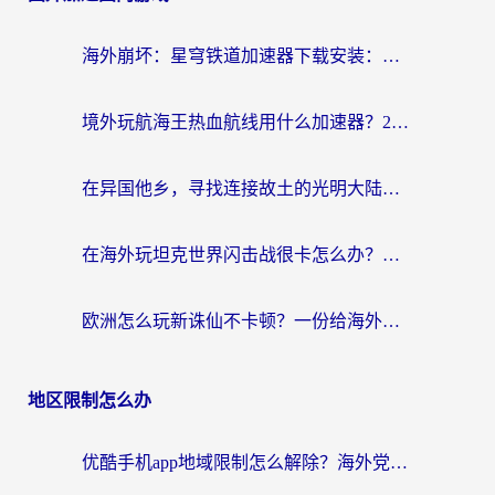
海外崩坏：星穹铁道加速器下载安装：一份给游子的终极网络指南
境外玩航海王热血航线用什么加速器？2026海外玩家实测最优方案（附欧洲问道堡垒前线加速技巧）
在异国他乡，寻找连接故土的光明大陆免费加速器
在海外玩坦克世界闪击战很卡怎么办？老玩家亲测有效的加速器选择指南
欧洲怎么玩新诛仙不卡顿？一份给海外游子的国服游戏畅玩指南
地区限制怎么办
优酷手机app地域限制怎么解除？海外党亲测有效的追剧方案