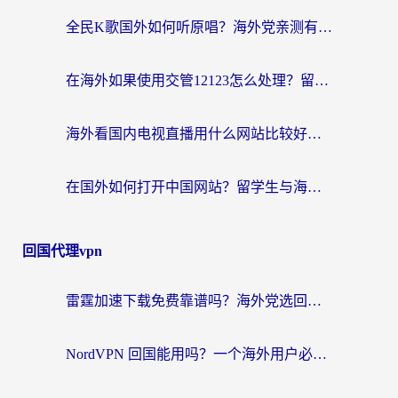
全民K歌国外如何听原唱？海外党亲测有效的回国加速器选择指南
在海外如果使用交管12123怎么处理？留学生亲测有效的回国加速方案
海外看国内电视直播用什么网站比较好？一篇解决你所有追剧难题的实用指南
在国外如何打开中国网站？留学生与海外华人的无缝访问指南
回国代理vpn
雷霆加速下载免费靠谱吗？海外党选回国加速器的避坑指南（附热门工具对比）
NordVPN 回国能用吗？一个海外用户必须面对的真实困境