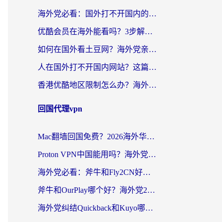
海外党必看：国外打不开国内的app怎么办？3步解决你的乡愁
优酷会员在海外能看吗？3步解决海外追剧难题，附实测好用加速器推荐
如何在国外看土豆网？海外党亲测有效的追剧加速器选择指南
人在国外打不开国内网站？这篇攻略帮你无缝解锁国内资源（附交管12123使用技巧）
香港优酷地区限制怎么办？海外党亲测有效的追剧解决方案
回国代理vpn
Mac翻墙回国免费？2026海外华人亲测：从CCTV5直播到国内APP，这样选加速器才靠谱
Proton VPN中国能用吗？海外党选回国加速器的避坑指南（附番茄加速器实测）
海外党必看：斧牛和Fly2CN好用吗？3招教你选对回国加速器（附免费试用攻略）
斧牛和OurPlay哪个好？海外党2026亲测：选对加速器，国内资源秒加载
海外党纠结Quickback和Kuyo哪个好？选对回国加速器才能无缝刷国内资源