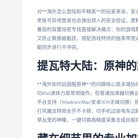
对**海外怎么登陆和平精英**的玩家来说，
老账号异地登录也总弹出烦人的安全验证。更
番茄的双重加密专线直接解决痛点：你的游戏
又防止数据被截获。搭配游戏特供的独享带宽
能同步进行不冲突。
提瓦特大陆：原神的
**海外如何玩国服原神**的问题核心是多端
切iPad清体力是常规操作。但普通加速器切
平台支持（Windows/Mac/安卓/iOS无
打风魔龙特效全开不卡顿，切手机边坐电车边
草丛里的神瞳，一键切换高精度采集合成丝般