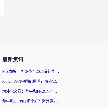
最新资讯
Mac翻墙回国免费？2026海外华人亲测：从CCTV5直播到国内APP，这样选加速器才靠谱
Proton VPN中国能用吗？海外党选回国加速器的避坑指南（附番茄加速器实测）
海外党必看：斧牛和Fly2CN好用吗？3招教你选对回国加速器（附免费试用攻略）
斧牛和OurPlay哪个好？海外党2026亲测：选对加速器，国内资源秒加载