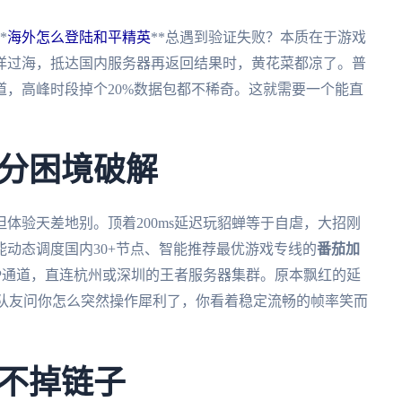
*
海外怎么登陆和平精英
**总遇到验证失败？本质在于游戏
洋过海，抵达国内服务器再返回结果时，黄花菜都凉了。普
，高峰时段掉个20%数据包都不稀奇。这就需要一个能直
分困境破解
但体验天差地别。顶着200ms延迟玩貂蝉等于自虐，大招刚
动态调度国内30+节点、智能推荐最优游戏专线的
番茄加
P通道，直连杭州或深圳的王者服务器集群。原本飘红的延
时队友问你怎么突然操作犀利了，你看着稳定流畅的帧率笑而
不掉链子