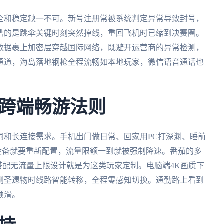
安全和稳定缺一不可。新号注册常被系统判定异常导致封号，
糟的是跳伞关键时刻突然掉线，重回飞机时已缩到决赛圈。
数据裹上加密层穿越国际网络，既避开运营商的异常检测，
通道，海岛落地钢枪全程流畅如本地玩家，微信语音通话也
跨端畅游法则
协同和长连接需求。手机出门做日常、回家用PC打深渊、睡前
换设备就要重新配置，流量限额一到就被强制降速。番茄的多
缝切换）搭配无流量上限设计就是为这类玩家定制。电脑端4K画质下
刷圣遗物时线路智能转移，全程零感知切换。通勤路上看到
顺滑。