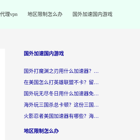
代理vpn
地区限制怎么办
国外加速国内游戏
国外加速国内游戏
国外打魔渊之刃用什么加速器？2026海外玩家国服游戏加速全攻略（附闪耀暖暖&复苏的魔女避坑指南）
在美国怎么打英雄联盟不卡？留学生亲测的国服游戏加速全攻略
国外玩无尽冬日用什么加速器免费？海外党国服游戏加速避坑指南
海外玩三国杀总卡顿？这份三国杀游戏加速器指南帮你告别延迟烦恼
火影忍者美国加速器有哪些？海外党亲测的国服游戏加速全攻略（含菲律宾玩三国之刃守望黎明技巧）
地区限制怎么办