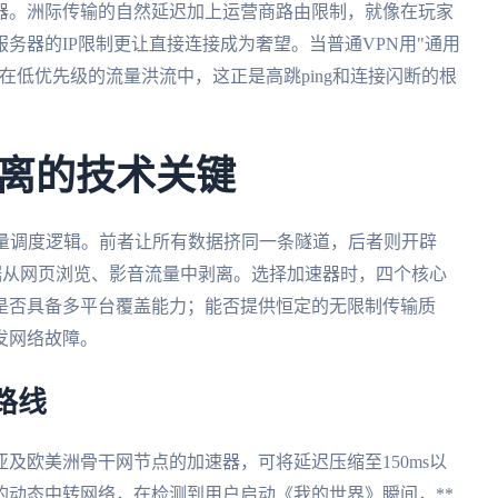
器。洲际传输的自然延迟加上运营商路由限制，就像在玩家
务器的IP限制更让直接连接成为奢望。当普通VPN用"通用
在低优先级的流量洪流中，这正是高跳ping和连接闪断的根
离的技术关键
流量调度逻辑。前者让所有数据挤同一条隧道，后者则开辟
数据从网页浏览、影音流量中剥离。选择加速器时，四个核心
是否具备多平台覆盖能力；能否提供恒定的无限制传输质
发网络故障。
路线
及欧美洲骨干网节点的加速器，可将延迟压缩至150ms以
的动态中转网络，在检测到用户启动《我的世界》瞬间，**