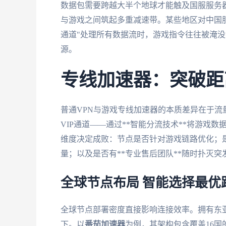
数据包需要跨越大半个地球才能触及国服服务
与游戏之间筑起多重减速带。某些地区对中国服
通道"处理所有数据流时，游戏指令往往被淹没
源。
专线加速器：突破距
普通VPN与游戏专线加速器的本质差异在于
VIP通道——通过**智能分流技术**将游戏
维度决定成败：节点是否针对游戏链路优化；
量；以及是否有**专业售后团队**随时扑灭突
全球节点布局 智能选择最优
全球节点部署密度直接影响连接效率。拥有东亚
下。以
番茄加速器
为例，其架构包含覆盖16国