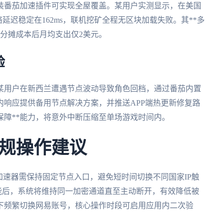
装番茄加速插件可实现全屋覆盖。某用户实测显示，在美国
延迟稳定在162ms，联机挖矿全程无区块加载失败。其**多
员分摊成本后月均支出仅2美元。
验
某用户在新西兰遭遇节点波动导致角色回档，通过番茄内置
钟内响应提供备用节点解决方案，并推送APP端热更新修复路
保障**能力，将意外中断压缩至单场游戏时间内。
规操作建议
加速器需保持固定节点入口，避免短时间切换不同国家IP触
功能后，系统将维持同一加密通道直至主动断开，有效降低被
下频繁切换网易账号，核心操作时段可启用应用内二次验