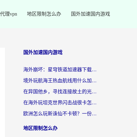
代理vpn
地区限制怎么办
国外加速国内游戏
国外加速国内游戏
海外崩坏：星穹铁道加速器下载安装：一份给游子的终极网络指南
境外玩航海王热血航线用什么加速器？2026海外玩家实测最优方案（附欧洲问道堡垒前线加速技巧）
在异国他乡，寻找连接故土的光明大陆免费加速器
在海外玩坦克世界闪击战很卡怎么办？老玩家亲测有效的加速器选择指南
欧洲怎么玩新诛仙不卡顿？一份给海外游子的国服游戏畅玩指南
地区限制怎么办