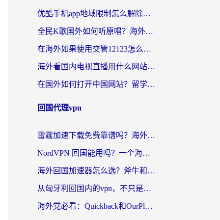
优酷手机app地域限制怎么解除？海外党亲测有效的追剧方案
全民K歌国外如何听原唱？海外党亲测有效的回国加速器选择指南
在海外如果使用交管12123怎么处理？留学生亲测有效的回国加速方案
海外看国内电视直播用什么网站比较好？一篇解决你所有追剧难题的实用指南
在国外如何打开中国网站？留学生与海外华人的无缝访问指南
回国代理vpn
雷霆加速下载免费靠谱吗？海外党选回国加速器的避坑指南（附热门工具对比）
NordVPN 回国能用吗？一个海外用户必须面对的真实困境
海外回国加速器怎么选？斧牛和海龟哪个好？一篇帮你避开坑的实用指南
从匈牙利回国内的vpn，不只是为了刷剧那么简单
海外党必看：Quickback和OurPlay好用吗？3分钟选对回国加速器，无缝刷剧玩游戏