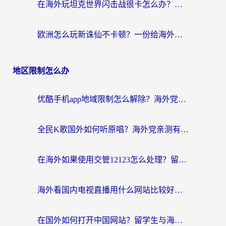
在海外玩坦克世界闪击战很卡怎么办？老玩家亲测有效的加速器选择指南
欧洲怎么玩新诛仙不卡顿？一份给海外游子的国服游戏畅玩指南
地区限制怎么办
优酷手机app地域限制怎么解除？海外党亲测有效的追剧方案
全民K歌国外如何听原唱？海外党亲测有效的回国加速器选择指南
在海外如果使用交管12123怎么处理？留学生亲测有效的回国加速方案
海外看国内电视直播用什么网站比较好？一篇解决你所有追剧难题的实用指南
在国外如何打开中国网站？留学生与海外华人的无缝访问指南