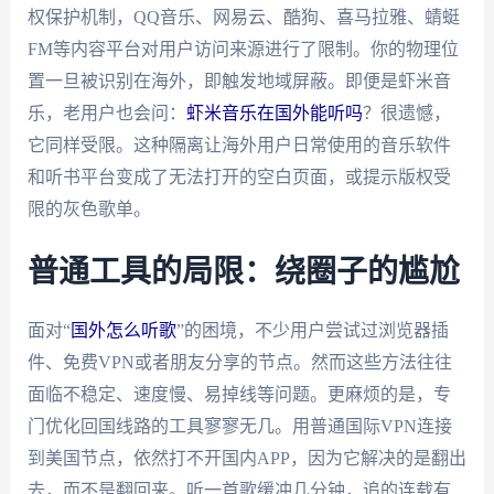
权保护机制，QQ音乐、网易云、酷狗、喜马拉雅、蜻蜓
FM等内容平台对用户访问来源进行了限制。你的物理位
置一旦被识别在海外，即触发地域屏蔽。即便是虾米音
乐，老用户也会问：
虾米音乐在国外能听吗
？很遗憾，
它同样受限。这种隔离让海外用户日常使用的音乐软件
和听书平台变成了无法打开的空白页面，或提示版权受
限的灰色歌单。
普通工具的局限：绕圈子的尴尬
面对“
国外怎么听歌
”的困境，不少用户尝试过浏览器插
件、免费VPN或者朋友分享的节点。然而这些方法往往
面临不稳定、速度慢、易掉线等问题。更麻烦的是，专
门优化回国线路的工具寥寥无几。用普通国际VPN连接
到美国节点，依然打不开国内APP，因为它解决的是翻出
去，而不是翻回来。听一首歌缓冲几分钟，追的连载有