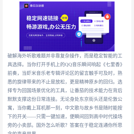
破解海外听歌难题并非靠复杂操作，而是稳定智能的工
具选择。当你打开手机上的QQ音乐瞬间响起《七里香》
前奏，当虾米音乐老专辑评论区的留言触手可及时，熟
悉的旋律带来的不止是放松，更是精神原乡的回归。选
择专为回国场景优化的工具，让番茄的技术能力在背后
默默支撑这份日常连接。无论身处东京街头还是伦敦公
寓，当你戴上耳机那一刻，中文歌与故乡书是随时能按
下的开关——只需一键加速，便瞬间回到高中时代操场
旁的小卖部。国外怎么听歌？答案在于稳定连通你所思
念的声音世界。