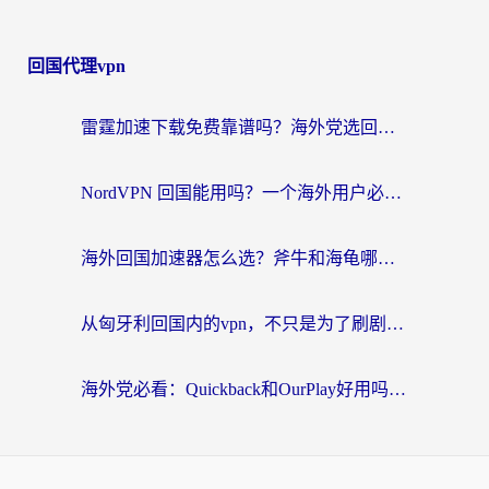
回国代理vpn
雷霆加速下载免费靠谱吗？海外党选回国加速器的避坑指南（附热门工具对比）
NordVPN 回国能用吗？一个海外用户必须面对的真实困境
海外回国加速器怎么选？斧牛和海龟哪个好？一篇帮你避开坑的实用指南
从匈牙利回国内的vpn，不只是为了刷剧那么简单
海外党必看：Quickback和OurPlay好用吗？3分钟选对回国加速器，无缝刷剧玩游戏