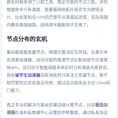
换生时我亲测了12款工具，真正可靠的不过三款。评判
维度绝非只有速度，更要看网络拓扑是否专为跨境设
计。比如某知名VPN的巴黎节点表面延迟低，实际连国
内要走美国线路，绕地球半圈能快才见鬼了。
节点分布的玄机
看似都是服务器节点，物理位置决定生死线。在墨尔本
实测某加速器，自动分配的香港节点比新加坡节点速度
快40%，这归功于智能调度系统实时分析海底光缆状态。
有些
留学生加速器
在欧洲居然只有法兰克福节点，殊不
知巴黎到北京有直达光缆，错过这点就永远卡在150ms的
门槛下。
真正专业的解决方案会部署边缘计算节点，比如
番茄加
速器
在洛杉矶数据中心设置的中转集群，通过私有协议