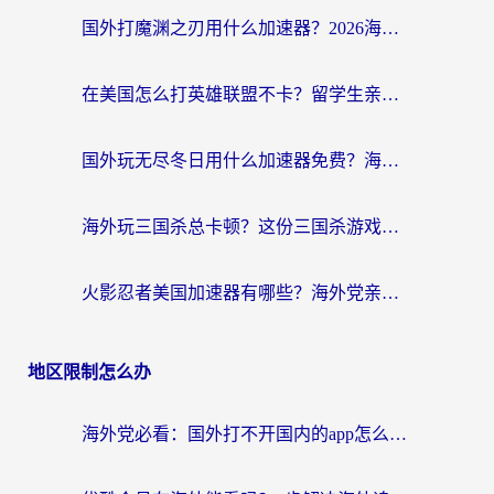
国外打魔渊之刃用什么加速器？2026海外玩家国服游戏加速全攻略（附闪耀暖暖&复苏的魔女避坑指南）
在美国怎么打英雄联盟不卡？留学生亲测的国服游戏加速全攻略
国外玩无尽冬日用什么加速器免费？海外党国服游戏加速避坑指南
海外玩三国杀总卡顿？这份三国杀游戏加速器指南帮你告别延迟烦恼
火影忍者美国加速器有哪些？海外党亲测的国服游戏加速全攻略（含菲律宾玩三国之刃守望黎明技巧）
地区限制怎么办
海外党必看：国外打不开国内的app怎么办？3步解决你的乡愁