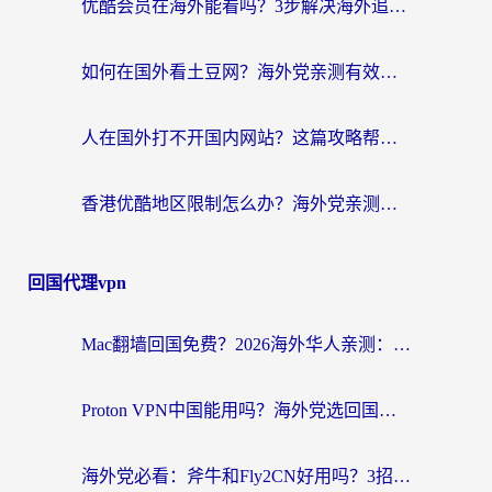
优酷会员在海外能看吗？3步解决海外追剧难题，附实测好用加速器推荐
如何在国外看土豆网？海外党亲测有效的追剧加速器选择指南
人在国外打不开国内网站？这篇攻略帮你无缝解锁国内资源（附交管12123使用技巧）
香港优酷地区限制怎么办？海外党亲测有效的追剧解决方案
回国代理vpn
Mac翻墙回国免费？2026海外华人亲测：从CCTV5直播到国内APP，这样选加速器才靠谱
Proton VPN中国能用吗？海外党选回国加速器的避坑指南（附番茄加速器实测）
海外党必看：斧牛和Fly2CN好用吗？3招教你选对回国加速器（附免费试用攻略）