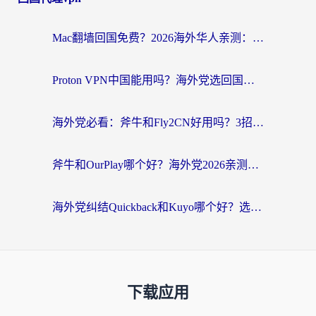
Mac翻墙回国免费？2026海外华人亲测：从CCTV5直播到国内APP，这样选加速器才靠谱
Proton VPN中国能用吗？海外党选回国加速器的避坑指南（附番茄加速器实测）
海外党必看：斧牛和Fly2CN好用吗？3招教你选对回国加速器（附免费试用攻略）
斧牛和OurPlay哪个好？海外党2026亲测：选对加速器，国内资源秒加载
海外党纠结Quickback和Kuyo哪个好？选对回国加速器才能无缝刷国内资源
下载应用