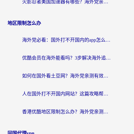
火影忍者美国加速器有哪些？海外党亲测的国服游戏加速全攻略（含菲律宾玩三国之刃守望黎明技巧）
地区限制怎么办
海外党必看：国外打不开国内的app怎么办？3步解决你的乡愁
优酷会员在海外能看吗？3步解决海外追剧难题，附实测好用加速器推荐
如何在国外看土豆网？海外党亲测有效的追剧加速器选择指南
人在国外打不开国内网站？这篇攻略帮你无缝解锁国内资源（附交管12123使用技巧）
香港优酷地区限制怎么办？海外党亲测有效的追剧解决方案
回国代理vpn