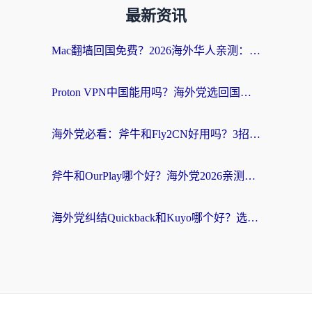
最新资讯
Mac翻墙回国免费？2026海外华人亲测：从CCTV5直播到国内APP，这样选加速器才靠谱
Proton VPN中国能用吗？海外党选回国加速器的避坑指南（附番茄加速器实测）
海外党必看：斧牛和Fly2CN好用吗？3招教你选对回国加速器（附免费试用攻略）
斧牛和OurPlay哪个好？海外党2026亲测：选对加速器，国内资源秒加载
海外党纠结Quickback和Kuyo哪个好？选对回国加速器才能无缝刷国内资源