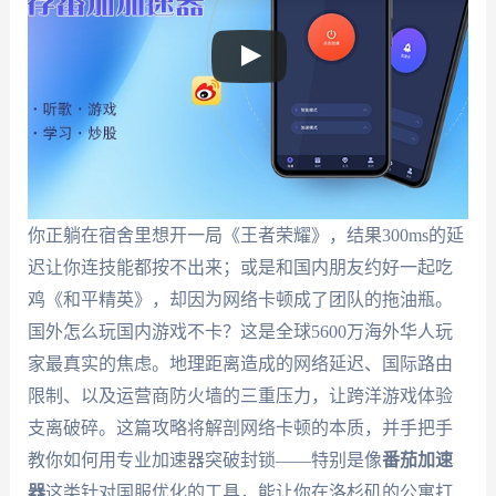
你正躺在宿舍里想开一局《王者荣耀》，结果300ms的延
迟让你连技能都按不出来；或是和国内朋友约好一起吃
鸡《和平精英》，却因为网络卡顿成了团队的拖油瓶。
国外怎么玩国内游戏不卡？这是全球5600万海外华人玩
家最真实的焦虑。地理距离造成的网络延迟、国际路由
限制、以及运营商防火墙的三重压力，让跨洋游戏体验
支离破碎。这篇攻略将解剖网络卡顿的本质，并手把手
教你如何用专业加速器突破封锁——特别是像
番茄加速
器
这类针对国服优化的工具，能让你在洛杉矶的公寓打