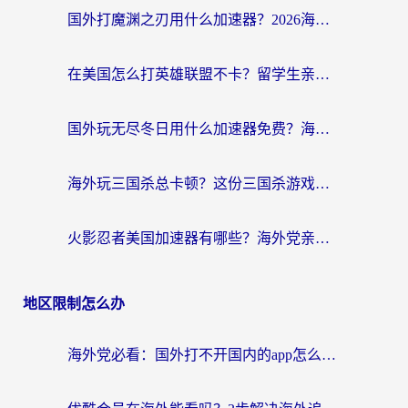
国外打魔渊之刃用什么加速器？2026海外玩家国服游戏加速全攻略（附闪耀暖暖&复苏的魔女避坑指南）
在美国怎么打英雄联盟不卡？留学生亲测的国服游戏加速全攻略
国外玩无尽冬日用什么加速器免费？海外党国服游戏加速避坑指南
海外玩三国杀总卡顿？这份三国杀游戏加速器指南帮你告别延迟烦恼
火影忍者美国加速器有哪些？海外党亲测的国服游戏加速全攻略（含菲律宾玩三国之刃守望黎明技巧）
地区限制怎么办
海外党必看：国外打不开国内的app怎么办？3步解决你的乡愁