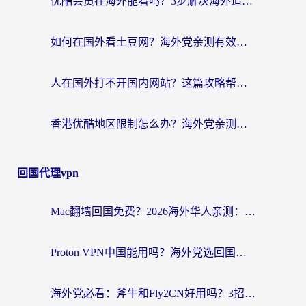
优酷会员在海外能看吗？3步解决海外追剧难题，附实测好用加速器推荐
如何在国外看土豆网？海外党亲测有效的追剧加速器选择指南
人在国外打不开国内网站？这篇攻略帮你无缝解锁国内资源（附交管12123使用技巧）
香港优酷地区限制怎么办？海外党亲测有效的追剧解决方案
回国代理vpn
Mac翻墙回国免费？2026海外华人亲测：从CCTV5直播到国内APP，这样选加速器才靠谱
Proton VPN中国能用吗？海外党选回国加速器的避坑指南（附番茄加速器实测）
海外党必看：斧牛和Fly2CN好用吗？3招教你选对回国加速器（附免费试用攻略）