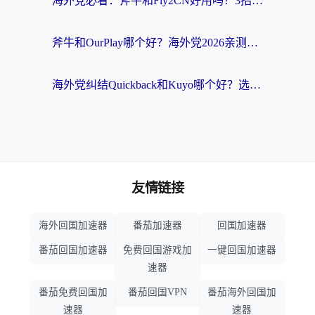
海外党必看：斧牛和Fly2CN好用吗？3招教你选对回国加速器（附免费试用攻略）
斧牛和OurPlay哪个好？海外党2026亲测：选对加速器，国内资源秒加载
海外党纠结Quickback和Kuyo哪个好？选对回国加速器才能无缝刷国内资源
友情链接
海外回国加速器
番茄加速器
回国加速器
番茄回国加速器
免费回国游戏加
一键回国加速器
速器
番茄免费回国加
番茄回国VPN
番茄海外回国加
速器
速器