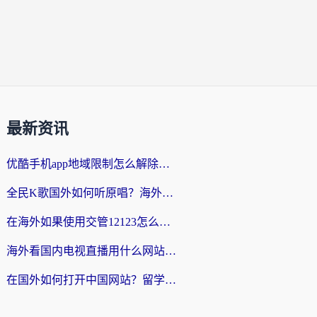
最新资讯
优酷手机app地域限制怎么解除？海外党亲测有效的追剧方案
全民K歌国外如何听原唱？海外党亲测有效的回国加速器选择指南
在海外如果使用交管12123怎么处理？留学生亲测有效的回国加速方案
海外看国内电视直播用什么网站比较好？一篇解决你所有追剧难题的实用指南
在国外如何打开中国网站？留学生与海外华人的无缝访问指南