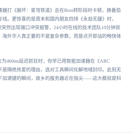
器打《崩坏：星穹铁道》总在Boss转阶段时卡顿，换番茄
专线。更惊喜的是周末和国内朋友四排《永劫无疆》时，
半夜突然出现端口冲突报警，24小时在线的技术团队10分钟就
。海外华人真正要的不是复杂参数，而是点开即战的畅快体
为460ms延迟抓狂时，你早已用智能加速器在《ARC
从来不是隔绝热爱的理由，选对工具瞬间化解地域封印。此刻无
下加速键的瞬间，故乡的服务器近在指尖——这大概就是科