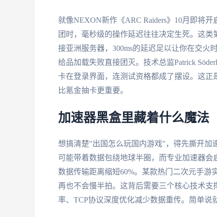
就像NEXON新作《ARC Raiders》10
团时，毫秒级的操作延迟往往决定生死。这类
接亚洲服务器，300ms的延迟足以让你在交
给品加载失败直接团灭。技术总监Patrick S
卡在登录界面，连测试资格都成了摆设。这正
比氪金抽卡更重要。
加速器黑盒里藏着什么魔法
想搞清楚"出国怎么玩国内游戏"，得先撕开加
可能带着数据包绕地球半圈，而专业加速器会
数据传输距离缩短60%。某款热门二次元手游实
再也不会慢半拍。这背后需要三个核心技术支
率、TCP协议深度优化减少数据重传。简单说就