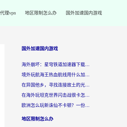
代理vpn
地区限制怎么办
国外加速国内游戏
国外加速国内游戏
海外崩坏：星穹铁道加速器下载安装：一份给游子的终极网络指南
境外玩航海王热血航线用什么加速器？2026海外玩家实测最优方案（附欧洲问道堡垒前线加速技巧）
在异国他乡，寻找连接故土的光明大陆免费加速器
在海外玩坦克世界闪击战很卡怎么办？老玩家亲测有效的加速器选择指南
欧洲怎么玩新诛仙不卡顿？一份给海外游子的国服游戏畅玩指南
地区限制怎么办