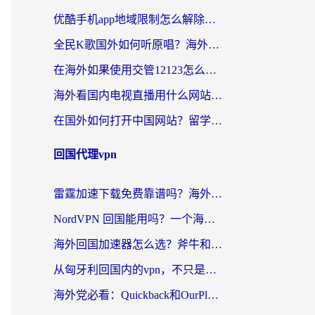
优酷手机app地域限制怎么解除？海外党亲测有效的追剧方案
全民K歌国外如何听原唱？海外党亲测有效的回国加速器选择指南
在海外如果使用交管12123怎么处理？留学生亲测有效的回国加速方案
海外看国内电视直播用什么网站比较好？一篇解决你所有追剧难题的实用指南
在国外如何打开中国网站？留学生与海外华人的无缝访问指南
回国代理vpn
雷霆加速下载免费靠谱吗？海外党选回国加速器的避坑指南（附热门工具对比）
NordVPN 回国能用吗？一个海外用户必须面对的真实困境
海外回国加速器怎么选？斧牛和海龟哪个好？一篇帮你避开坑的实用指南
从匈牙利回国内的vpn，不只是为了刷剧那么简单
海外党必看：Quickback和OurPlay好用吗？3分钟选对回国加速器，无缝刷剧玩游戏