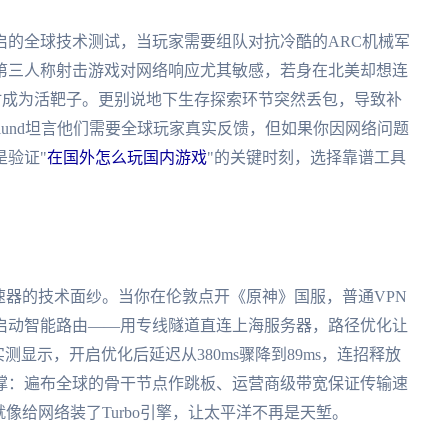
月即将开启的全球技术测试，当玩家需要组队对抗冷酷的ARC机械军
第三人称射击游戏对网络响应尤其敏感，若身在北美却想连
火时成为活靶子。更别说地下生存探索环节突然丢包，导致补
öderlund坦言他们需要全球玩家真实反馈，但如果你因网络问题
是验证"
在国外怎么玩国内游戏
"的关键时刻，选择靠谱工具
速器的技术面纱。当你在伦敦点开《原神》国服，普通VPN
启动智能路由——用专线隧道直连上海服务器，路径优化让
测显示，开启优化后延迟从380ms骤降到89ms，连招释放
撑：遍布全球的骨干节点作跳板、运营商级带宽保证传输速
像给网络装了Turbo引擎，让太平洋不再是天堑。