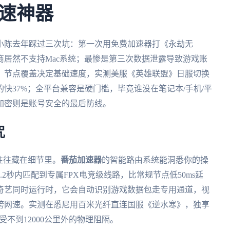
速神器
小陈去年踩过三次坑：第一次用免费加速器打《永劫无
居然不支持Mac系统；最惨是第三次数据泄露导致游戏账
：节点覆盖决定基础速度，实测美服《英雄联盟》日服切换
快37%；全平台兼容是硬门槛，毕竟谁没在笔记本/手机/平
加密则是账号安全的最后防线。
咒
往往藏在细节里。
番茄加速器
的智能路由系统能洞悉你的操
2秒内匹配到专属FPX电竞级线路，比常规节点低50ms延
奇艺同时运行时，它会自动识别游戏数据包走专用通道，视
垮网速。实测在悉尼用百米光纤直连国服《逆水寒》，独享
受不到12000公里外的物理阻隔。