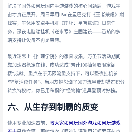
解决了国外如何玩国内手游游戏的核心问题后，游戏宇
宙才真正展开。周日早用iPad在星巴克打《王者荣耀》巅
峰赛，午休用安卓手机肝《崩坏：星穹铁道》日常任
务，深夜电脑端挂机《逆水寒》庄园建设——番茄的多
端支持让设备不再是束缚。
最近迷恋上《推理学院》的家具收集，万圣节活动期间
靠加速器稳定在线，成功达成"累计100抽领取限定阁
楼"成就。重点在于无限流量支持下，可以整夜挂机参
与"复活夜任务"。当朋友抱怨烧了30刀流量费却错过积分
转换特权时，你已用积攒的"怪物糖"道具登顶讨好榜。
六、从生存到制霸的质变
使用专业加速器前，
教大家如何玩国外游戏如何玩游戏
不卡
是伪命题。那时每次《原神》深渊更新都要开热点