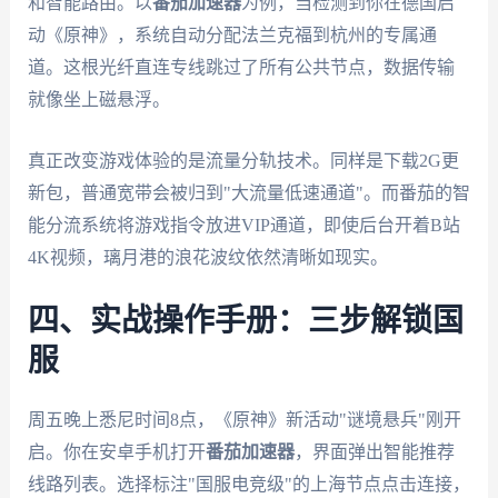
和智能路由。以
番茄加速器
为例，当检测到你在德国启
动《原神》，系统自动分配法兰克福到杭州的专属通
道。这根光纤直连专线跳过了所有公共节点，数据传输
就像坐上磁悬浮。
真正改变游戏体验的是流量分轨技术。同样是下载2G更
新包，普通宽带会被归到"大流量低速通道"。而番茄的智
能分流系统将游戏指令放进VIP通道，即使后台开着B站
4K视频，璃月港的浪花波纹依然清晰如现实。
四、实战操作手册：三步解锁国
服
周五晚上悉尼时间8点，《原神》新活动"谜境悬兵"刚开
启。你在安卓手机打开
番茄加速器
，界面弹出智能推荐
线路列表。选择标注"国服电竞级"的上海节点点击连接，