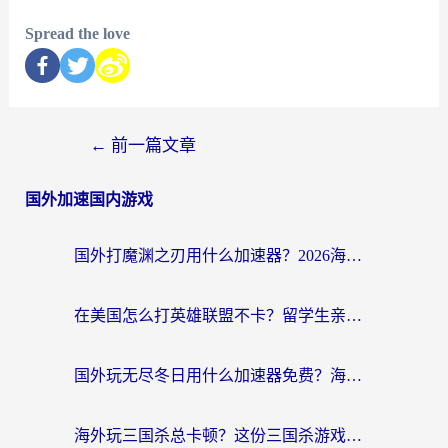
Spread the love
←
前一篇文章
国外加速国内游戏
国外打魔渊之刃用什么加速器？2026海外玩家国服游戏加速全攻略（附闪耀暖暖&复苏的魔女避坑指南）
在美国怎么打英雄联盟不卡？留学生亲测的国服游戏加速全攻略
国外玩无尽冬日用什么加速器免费？海外党国服游戏加速避坑指南
海外玩三国杀总卡顿？这份三国杀游戏加速器指南帮你告别延迟烦恼