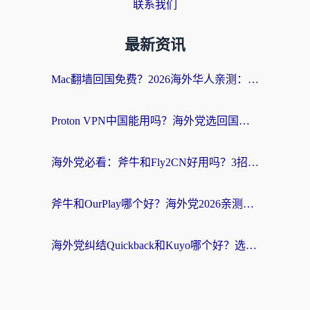
联系我们
最新资讯
Mac翻墙回国免费？2026海外华人亲测：从CCTV5直播到国内APP，这样选加速器才靠谱
Proton VPN中国能用吗？海外党选回国加速器的避坑指南（附番茄加速器实测）
海外党必看：斧牛和Fly2CN好用吗？3招教你选对回国加速器（附免费试用攻略）
斧牛和OurPlay哪个好？海外党2026亲测：选对加速器，国内资源秒加载
海外党纠结Quickback和Kuyo哪个好？选对回国加速器才能无缝刷国内资源