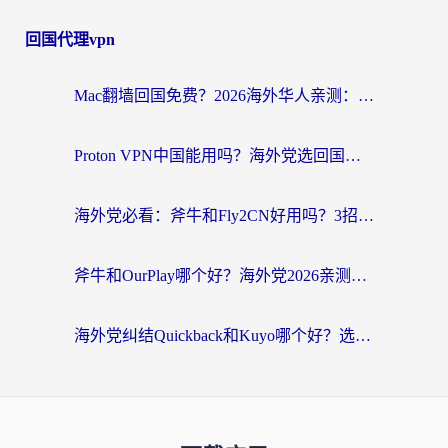
回国代理vpn
Mac翻墙回国免费？2026海外华人亲测：从CCTV5直播到国内APP，这样选加速器才靠谱
Proton VPN中国能用吗？海外党选回国加速器的避坑指南（附番茄加速器实测）
海外党必看：斧牛和Fly2CN好用吗？3招教你选对回国加速器（附免费试用攻略）
斧牛和OurPlay哪个好？海外党2026亲测：选对加速器，国内资源秒加载
海外党纠结Quickback和Kuyo哪个好？选对回国加速器才能无缝刷国内资源