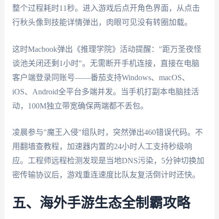
整个过程耗时11秒。进入游戏后点开角色界面，从点击
行秋头像到技能详情弹出，肉眼可见没有转圈加载。
这时Macbook弹出《推理学院》活动提醒："距万圣夜怪
谈池关闭还剩1小时"。无需断开手机连接，直接在电脑
客户端登录同账号——番茄支持Windows、macOS、
iOS、Android全平台多端并发。当手机打副本电脑挂活
动，100M独立带宽确保两端都不丢包。
凌晨参与"魔王入侵"组队时，突然弹出460错误代码。不
用翻墙查教程，加速器内置的24小时人工支持秒级响
应。工程师远程检测发现是当地DNS污染，5分钟切换加
密传输协议后，游戏重连速度比队友复活倒计时还快。
五、海外手游生态全制霸攻略