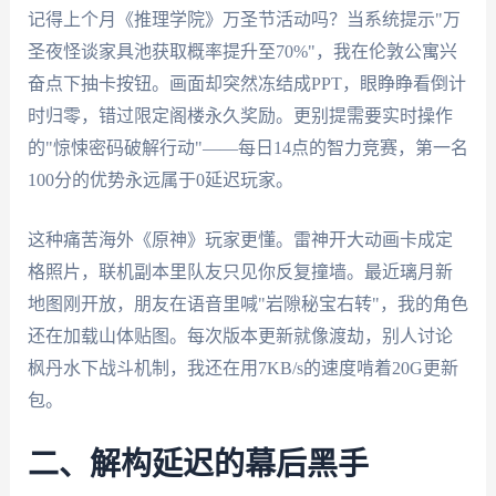
记得上个月《推理学院》万圣节活动吗？当系统提示"万
圣夜怪谈家具池获取概率提升至70%"，我在伦敦公寓兴
奋点下抽卡按钮。画面却突然冻结成PPT，眼睁睁看倒计
时归零，错过限定阁楼永久奖励。更别提需要实时操作
的"惊悚密码破解行动"——每日14点的智力竞赛，第一名
100分的优势永远属于0延迟玩家。
这种痛苦海外《原神》玩家更懂。雷神开大动画卡成定
格照片，联机副本里队友只见你反复撞墙。最近璃月新
地图刚开放，朋友在语音里喊"岩隙秘宝右转"，我的角色
还在加载山体贴图。每次版本更新就像渡劫，别人讨论
枫丹水下战斗机制，我还在用7KB/s的速度啃着20G更新
包。
二、解构延迟的幕后黑手