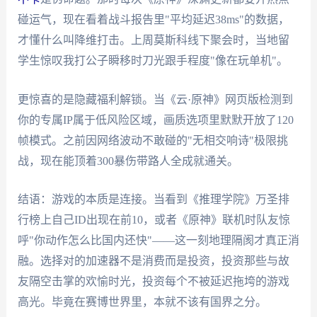
碰运气，现在看着战斗报告里"平均延迟38ms"的数据，
才懂什么叫降维打击。上周莫斯科线下聚会时，当地留
学生惊叹我打公子瞬移时刀光跟手程度"像在玩单机"。
更惊喜的是隐藏福利解锁。当《云·原神》网页版检测到
你的专属IP属于低风险区域，画质选项里默默开放了120
帧模式。之前因网络波动不敢碰的"无相交响诗"极限挑
战，现在能顶着300暴伤带路人全成就通关。
结语：游戏的本质是连接。当看到《推理学院》万圣排
行榜上自己ID出现在前10，或者《原神》联机时队友惊
呼"你动作怎么比国内还快"——这一刻地理隔阂才真正消
融。选择对的加速器不是消费而是投资，投资那些与故
友隔空击掌的欢愉时光，投资每个不被延迟拖垮的游戏
高光。毕竟在赛博世界里，本就不该有国界之分。