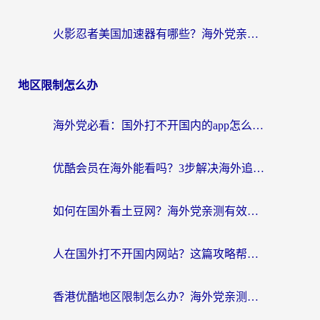
火影忍者美国加速器有哪些？海外党亲测的国服游戏加速全攻略（含菲律宾玩三国之刃守望黎明技巧）
地区限制怎么办
海外党必看：国外打不开国内的app怎么办？3步解决你的乡愁
优酷会员在海外能看吗？3步解决海外追剧难题，附实测好用加速器推荐
如何在国外看土豆网？海外党亲测有效的追剧加速器选择指南
人在国外打不开国内网站？这篇攻略帮你无缝解锁国内资源（附交管12123使用技巧）
香港优酷地区限制怎么办？海外党亲测有效的追剧解决方案