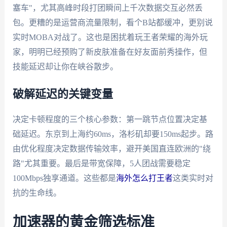
塞车"，尤其高峰时段打团瞬间上千次数据交互必然丢
包。更糟的是运营商流量限制，看个B站都缓冲，更别说
实时MOBA对战了。这也是困扰着玩王者荣耀的海外玩
家，明明已经预购了新皮肤准备在好友面前秀操作，但
技能延迟却让你在峡谷散步。
破解延迟的关键变量
决定卡顿程度的三个核心参数：第一跳节点位置决定基
础延迟。东京到上海约60ms，洛杉矶却要150ms起步。路
由优化程度决定数据传输效率，避开美国直连欧洲的"绕
路"尤其重要。最后是带宽保障，5人团战需要稳定
100Mbps独享通道。这些都是
海外怎么打王者
这类实时对
抗的生命线。
加速器的黄金筛选标准