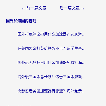
←
前一篇文章
后一篇文章
→
国外加速国内游戏
国外打魔渊之刃用什么加速器？2026海外玩家国服游戏加速全攻略（附闪耀暖暖&复苏的魔女避坑指南）
在美国怎么打英雄联盟不卡？留学生亲测的国服游戏加速全攻略
国外玩无尽冬日用什么加速器免费？海外党国服游戏加速避坑指南
海外玩三国杀总卡顿？这份三国杀游戏加速器指南帮你告别延迟烦恼
火影忍者美国加速器有哪些？海外党亲测的国服游戏加速全攻略（含菲律宾玩三国之刃守望黎明技巧）