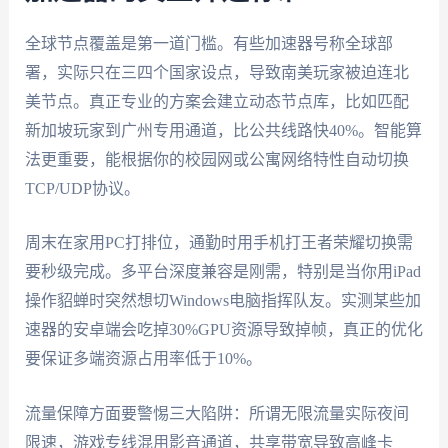
全球节点覆盖是第一道门槛。有些加速器号称全球部
署，实际只在三四个国家设点，导致南美玩家被迫连北
美节点。真正专业的方案会建立动态节点库，比如匹配
新加坡玩家到广州专用通道，比公共线路快40%。智能算
法更重要，能根据你的校园网或公寓网络特性自动切换
TCP/UDP协议。
周末在家用PC打排位，通勤时用手机打王者荣耀切换需
要秒级完成。多平台深度兼容是刚需，特别是当你用iPad
操作貂蝉时突然想切Windows电脑指挥队友。实测某些加
速器的安卓端会吃掉30%GPU资源导致掉帧，真正的优化
要保证多端资源占用率低于10%。
流量保障方面要警惕三大陷阱：所谓无限流量实际夜间
限速，游戏专线混用影音通道，共享带宽导致高峰卡