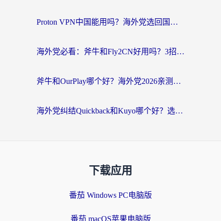
Proton VPN中国能用吗？海外党选回国加速器的避坑指南（附番茄加速器实测）
海外党必看：斧牛和Fly2CN好用吗？3招教你选对回国加速器（附免费试用攻略）
斧牛和OurPlay哪个好？海外党2026亲测：选对加速器，国内资源秒加载
海外党纠结Quickback和Kuyo哪个好？选对回国加速器才能无缝刷国内资源
下载应用
番茄 Windows PC电脑版
番茄 macOS苹果电脑版