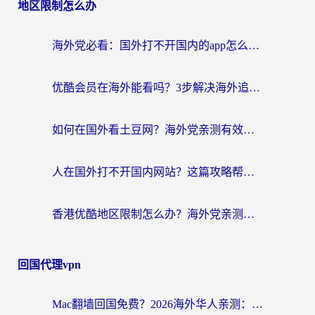
地区限制怎么办
海外党必看：国外打不开国内的app怎么办？3步解决你的乡愁
优酷会员在海外能看吗？3步解决海外追剧难题，附实测好用加速器推荐
如何在国外看土豆网？海外党亲测有效的追剧加速器选择指南
人在国外打不开国内网站？这篇攻略帮你无缝解锁国内资源（附交管12123使用技巧）
香港优酷地区限制怎么办？海外党亲测有效的追剧解决方案
回国代理vpn
Mac翻墙回国免费？2026海外华人亲测：从CCTV5直播到国内APP，这样选加速器才靠谱