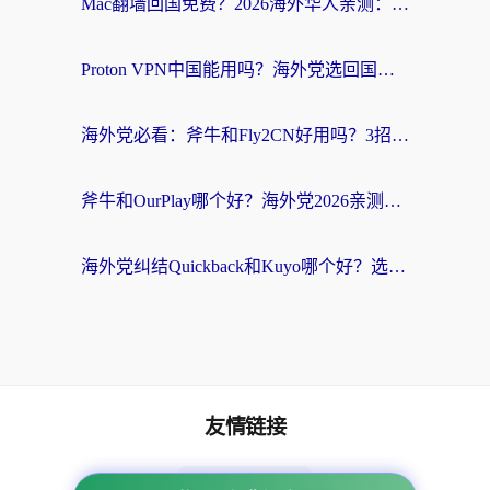
Mac翻墙回国免费？2026海外华人亲测：从CCTV5直播到国内APP，这样选加速器才靠谱
Proton VPN中国能用吗？海外党选回国加速器的避坑指南（附番茄加速器实测）
海外党必看：斧牛和Fly2CN好用吗？3招教你选对回国加速器（附免费试用攻略）
斧牛和OurPlay哪个好？海外党2026亲测：选对加速器，国内资源秒加载
海外党纠结Quickback和Kuyo哪个好？选对回国加速器才能无缝刷国内资源
友情链接
番茄加速器