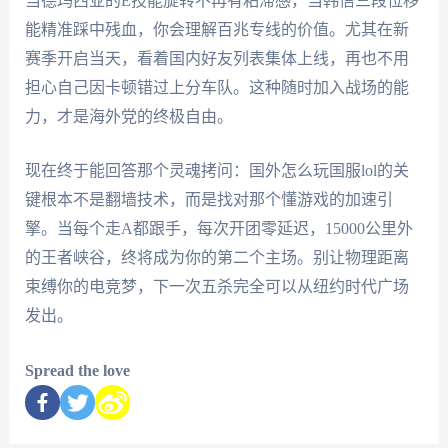
当德玛西亚的E技能旋转不再有粘滞感，当韩信三段位移
能精准踩中残血，你会理解百兆专线的价值。尤其在新
赛季开启当天，看着国内好友列表集体上线，再也不用
担心自己因卡顿错过上分车队。这种随时加入战场的能
力，才是海外党的终极自由。
现在终于能回答那个灵魂拷问：国外怎么玩国服lol的关
键根本不是翻墙技术，而是找对那个懂游戏的加速引
擎。当每个走A都跟手，每次开团零延迟，15000公里外
的王者峡谷，终将成为你的第二个主场。别让物理距离
束缚你的电竞梦，下一次五杀完全可以从纽约时代广场
发出。
Spread the love