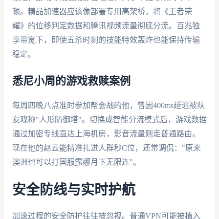
顿。精品加速器应该像部署专用高架桥，将《王者荣
耀》的位移判定数据和腾讯视频流量彻底分流。百兆独
享带宽下，即使五杀时刻的技能特效轰炸也能保持传输
稳定。
悉尼小周的游戏救赎案例
每周四晚八点准时参加帮会战的他，曾因400ms延迟被队
友戏称"人形防御塔"。切换成智能分流模式后，游戏数据
通过加密专线直达上海机房，影音流量则走普通路由。
现在他的赵云能精准扎进人群秒C位，还常调侃："原来
澳洲也可以打国服露娜月下无限连"。
安全防线与实时护航
加速过程的安全防护往往被忽视。普通VPN可能被植入