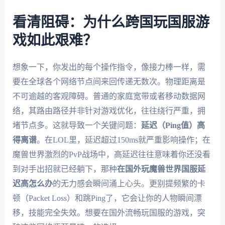
看清阻碍：为什么跨国玩国服游
戏如此艰难？
想象一下，你发出的每个操作指令，像接力棒一样，需
要在全球各个网络节点间来回传递无数次。物理距离是
不可逾越的客观障碍。普通的家庭宽带或者移动数据网
络，其路由路径并非针对游戏优化，往往绕行严重，拥
堵节点多。这就导致一个关键问题：
延迟（Ping值）高
得离谱
。在LOL里，延迟超过150ms就严重影响操作；在
魔兽世界激烈的PvP战场中，高延迟往往意味着你还没看
到对手出招就已经躺下，那种
在国外玩魔兽世界国服延
迟高怎么办
的无力感会瞬间涌上心头。更别提频繁的卡
顿（Packet Loss）和跳Ping了，它会让你的人物瞬间漂
移，技能完全失效。想要在国外流畅玩国服的游戏，突