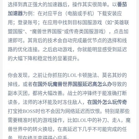
选择到真正强大的加速器后，操作其实很简单。以
番茄
加速器
为例：在对应平台（电脑或手机）下载安装应
用；登录账号；在应用中找到目标国服游戏（如“英雄联
盟国服”、“魔兽世界国服”或传奇类国服游戏），点击加
速即可。其背后的技术会自动完成最优节点的选择和线
路的优化连接。之后启动游戏，你就能明显感受到延迟
的大幅下降和稳定性的显著提升。
你会发现，之前让你抓狂的LOL卡顿施法、莫名其妙的
掉线，或者
在国外玩魔兽世界国服延迟高怎么办
导致的
副本灭团，都将大幅改善。战士的冲锋终于能准确打断
读条，法师的冰环能及时冻住敌人，
在国外怎么玩传奇
打宝抢BOSS时也不会因为网络延迟而饮恨。特别是那些
需要精准时机的游戏操作，比如LOL中的补刀、走A，魔
兽世界中的转火换坦，在高延迟下几乎不可能完成的任
务，现在终于变得得心应手。