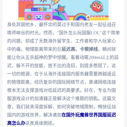
身处异国他乡，最怀念的莫过于和国内老友一起征战召
唤师峡谷的时光。然而，"国外怎么玩国服LOL"这个简单
的问题，却成了无数海外留学生、工作者和华人玩家心
中的痛。物理距离带来的巨
延迟高、卡顿掉线
，瞬间就
能让你从五杀超神的梦中惊醒。看着动辄200ms以上的延
迟，躲不开的技能，放不出的连招，别提多憋屈了。这
一切的根源，在于从海外连接国内服务器需要跨越遥远
的物理距离，经历复杂的国际网络节点，普通网络连接
根本无法支撑游戏对低延迟的高要求。好在，专业为国
服游戏设计的加速器正是解决这个难题的钥匙。这篇文
章，我们就来深度拆解，如何突破地域限制，畅快征战
国内的游戏世界，解决诸如
在国外玩魔兽世界国服延迟
高怎么办
这类具体困扰。