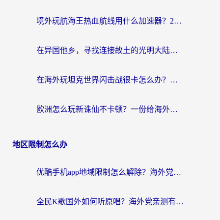
境外玩航海王热血航线用什么加速器？2026海外玩家实测最优方案（附欧洲问道堡垒前线加速技巧）
在异国他乡，寻找连接故土的光明大陆免费加速器
在海外玩坦克世界闪击战很卡怎么办？老玩家亲测有效的加速器选择指南
欧洲怎么玩新诛仙不卡顿？一份给海外游子的国服游戏畅玩指南
地区限制怎么办
优酷手机app地域限制怎么解除？海外党亲测有效的追剧方案
全民K歌国外如何听原唱？海外党亲测有效的回国加速器选择指南