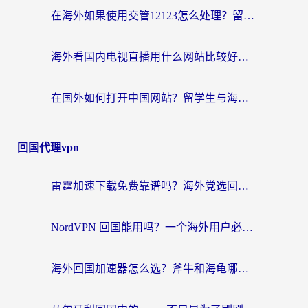
在海外如果使用交管12123怎么处理？留学生亲测有效的回国加速方案
海外看国内电视直播用什么网站比较好？一篇解决你所有追剧难题的实用指南
在国外如何打开中国网站？留学生与海外华人的无缝访问指南
回国代理vpn
雷霆加速下载免费靠谱吗？海外党选回国加速器的避坑指南（附热门工具对比）
NordVPN 回国能用吗？一个海外用户必须面对的真实困境
海外回国加速器怎么选？斧牛和海龟哪个好？一篇帮你避开坑的实用指南