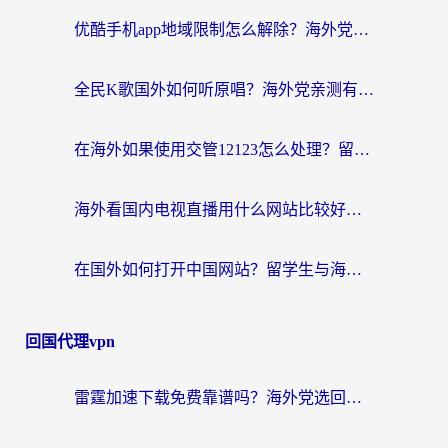
优酷手机app地域限制怎么解除？海外党亲测有效的追剧方案
全民K歌国外如何听原唱？海外党亲测有效的回国加速器选择指南
在海外如果使用交管12123怎么处理？留学生亲测有效的回国加速方案
海外看国内电视直播用什么网站比较好？一篇解决你所有追剧难题的实用指南
在国外如何打开中国网站？留学生与海外华人的无缝访问指南
回国代理vpn
雷霆加速下载免费靠谱吗？海外党选回国加速器的避坑指南（附热门工具对比）