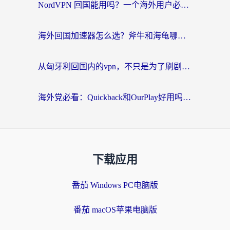
NordVPN 回国能用吗？一个海外用户必须面对的真实困境
海外回国加速器怎么选？斧牛和海龟哪个好？一篇帮你避开坑的实用指南
从匈牙利回国内的vpn，不只是为了刷剧那么简单
海外党必看：Quickback和OurPlay好用吗？3分钟选对回国加速器，无缝刷剧玩游戏
下载应用
番茄 Windows PC电脑版
番茄 macOS苹果电脑版