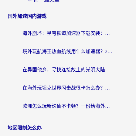
国外加速国内游戏
海外崩坏：星穹铁道加速器下载安装：一份给游子的终极网络指南
境外玩航海王热血航线用什么加速器？2026海外玩家实测最优方案（附欧洲问道堡垒前线加速技巧）
在异国他乡，寻找连接故土的光明大陆免费加速器
在海外玩坦克世界闪击战很卡怎么办？老玩家亲测有效的加速器选择指南
欧洲怎么玩新诛仙不卡顿？一份给海外游子的国服游戏畅玩指南
地区限制怎么办