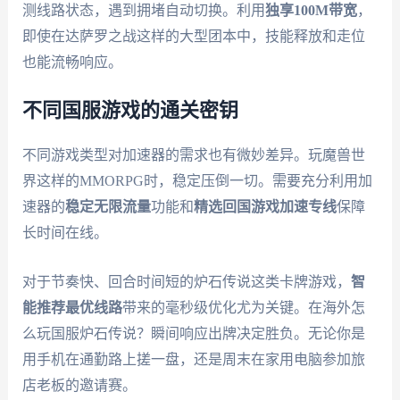
测线路状态，遇到拥堵自动切换。利用
独享100M带宽
，
即使在达萨罗之战这样的大型团本中，技能释放和走位
也能流畅响应。
不同国服游戏的通关密钥
不同游戏类型对加速器的需求也有微妙差异。玩魔兽世
界这样的MMORPG时，稳定压倒一切。需要充分利用加
速器的
稳定无限流量
功能和
精选回国游戏加速专线
保障
长时间在线。
对于节奏快、回合时间短的炉石传说这类卡牌游戏，
智
能推荐最优线路
带来的毫秒级优化尤为关键。在海外怎
么玩国服炉石传说？瞬间响应出牌决定胜负。无论你是
用手机在通勤路上搓一盘，还是周末在家用电脑参加旅
店老板的邀请赛。