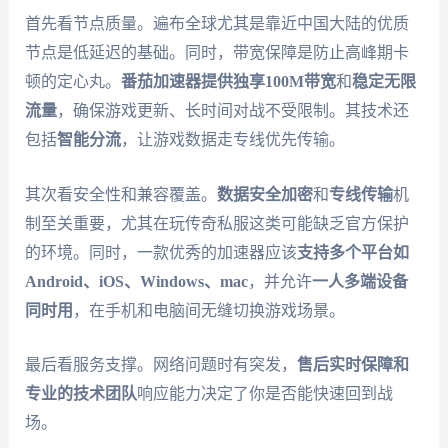
首先看节点质量。遍布全球尤其是靠近中国大陆的优质
节点是低延迟的基础。同时，带宽保障是防止高峰期卡
顿的定心丸。
番茄加速器
提供独享100M带宽
和
稳定无限
流量
，确保游戏更新、长时间对战不受限制。其技术还
包括
智能分流
，让游戏数据走专线优先传输。
其次看安全性和兼容覆盖。
数据安全加密
和
专线传输
机
制至关重要，尤其在玩传奇私服这类可能缺乏官方保护
的环境。同时，一款优秀的加速器应该
支持多个平台如
Android、iOS、Windows、mac
，并允许
一人多端设备
同时用
，在手机和电脑间无缝切换游戏场景。
最后看服务支撑。网络问题时有突发，
售后实时保障和
专业的技术团队
响应能力决定了你是否能快速回到战
场。