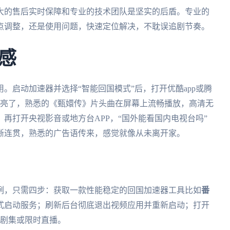
大的售后实时保障和专业的技术团队是坚实的后盾。专业的
点调整，还是使用问题，快速定位解决，不耽误追剧节奏。
感
。启动加速器并选择“智能回国模式”后，打开优酷app或腾
按钮亮了，熟悉的《甄嬛传》片头曲在屏幕上流畅播放，高清无
再打开央视影音或地方台APP，“国外能看国内电视台吗”
晰连贯，熟悉的广告语传来，感觉就像从未离开家。
例，只需四步：获取一款性能稳定的回国加速器工具比如
番
式启动服务；刷新后台彻底退出视频应用并重新启动；打开
IP剧集或限时直播。