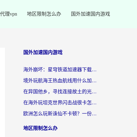
代理vpn
地区限制怎么办
国外加速国内游戏
国外加速国内游戏
海外崩坏：星穹铁道加速器下载安装：一份给游子的终极网络指南
境外玩航海王热血航线用什么加速器？2026海外玩家实测最优方案（附欧洲问道堡垒前线加速技巧）
在异国他乡，寻找连接故土的光明大陆免费加速器
在海外玩坦克世界闪击战很卡怎么办？老玩家亲测有效的加速器选择指南
欧洲怎么玩新诛仙不卡顿？一份给海外游子的国服游戏畅玩指南
地区限制怎么办