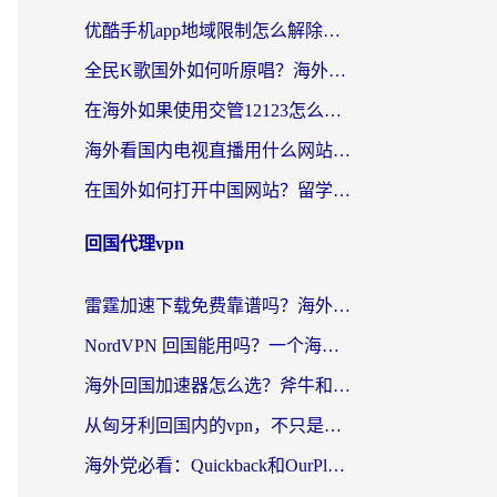
优酷手机app地域限制怎么解除？海外党亲测有效的追剧方案
全民K歌国外如何听原唱？海外党亲测有效的回国加速器选择指南
在海外如果使用交管12123怎么处理？留学生亲测有效的回国加速方案
海外看国内电视直播用什么网站比较好？一篇解决你所有追剧难题的实用指南
在国外如何打开中国网站？留学生与海外华人的无缝访问指南
回国代理vpn
雷霆加速下载免费靠谱吗？海外党选回国加速器的避坑指南（附热门工具对比）
NordVPN 回国能用吗？一个海外用户必须面对的真实困境
海外回国加速器怎么选？斧牛和海龟哪个好？一篇帮你避开坑的实用指南
从匈牙利回国内的vpn，不只是为了刷剧那么简单
海外党必看：Quickback和OurPlay好用吗？3分钟选对回国加速器，无缝刷剧玩游戏