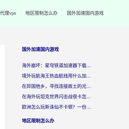
代理vpn
地区限制怎么办
国外加速国内游戏
国外加速国内游戏
海外崩坏：星穹铁道加速器下载安装：一份给游子的终极网络指南
境外玩航海王热血航线用什么加速器？2026海外玩家实测最优方案（附欧洲问道堡垒前线加速技巧）
在异国他乡，寻找连接故土的光明大陆免费加速器
在海外玩坦克世界闪击战很卡怎么办？老玩家亲测有效的加速器选择指南
欧洲怎么玩新诛仙不卡顿？一份给海外游子的国服游戏畅玩指南
地区限制怎么办