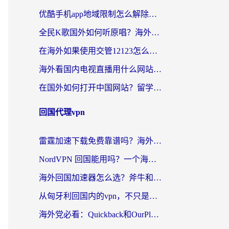
优酷手机app地域限制怎么解除？海外党亲测有效的追剧方案
全民K歌国外如何听原唱？海外党亲测有效的回国加速器选择指南
在海外如果使用交管12123怎么处理？留学生亲测有效的回国加速方案
海外看国内电视直播用什么网站比较好？一篇解决你所有追剧难题的实用指南
在国外如何打开中国网站？留学生与海外华人的无缝访问指南
回国代理vpn
雷霆加速下载免费靠谱吗？海外党选回国加速器的避坑指南（附热门工具对比）
NordVPN 回国能用吗？一个海外用户必须面对的真实困境
海外回国加速器怎么选？斧牛和海龟哪个好？一篇帮你避开坑的实用指南
从匈牙利回国内的vpn，不只是为了刷剧那么简单
海外党必看：Quickback和OurPlay好用吗？3分钟选对回国加速器，无缝刷剧玩游戏