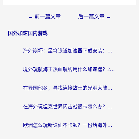
←
前一篇文章
后一篇文章
→
国外加速国内游戏
海外崩坏：星穹铁道加速器下载安装：一份给游子的终极网络指南
境外玩航海王热血航线用什么加速器？2026海外玩家实测最优方案（附欧洲问道堡垒前线加速技巧）
在异国他乡，寻找连接故土的光明大陆免费加速器
在海外玩坦克世界闪击战很卡怎么办？老玩家亲测有效的加速器选择指南
欧洲怎么玩新诛仙不卡顿？一份给海外游子的国服游戏畅玩指南