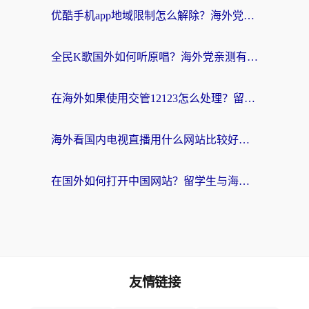
优酷手机app地域限制怎么解除？海外党亲测有效的追剧方案
全民K歌国外如何听原唱？海外党亲测有效的回国加速器选择指南
在海外如果使用交管12123怎么处理？留学生亲测有效的回国加速方案
海外看国内电视直播用什么网站比较好？一篇解决你所有追剧难题的实用指南
在国外如何打开中国网站？留学生与海外华人的无缝访问指南
友情链接