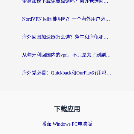
雷霆加速下载免费靠谱吗？海外党选回国加速器的避坑指南（附热门工具对比）
NordVPN 回国能用吗？一个海外用户必须面对的真实困境
海外回国加速器怎么选？斧牛和海龟哪个好？一篇帮你避开坑的实用指南
从匈牙利回国内的vpn，不只是为了刷剧那么简单
海外党必看：Quickback和OurPlay好用吗？3分钟选对回国加速器，无缝刷剧玩游戏
下载应用
番茄 Windows PC电脑版