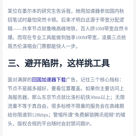
某位在墨尔本的研究生告诉我，她用加速器参加国内秋
招笔试时最怕突然卡顿。后来才明白这源于带宽分配逻
辑——共享节点就像晚高峰地铁，百人挤10M带宽自然卡
爆。而现在专业工具能做到独享100M带宽，凌晨三点抢
周杰伦演唱会门票都能快人一步。
三、避开陷阱，这样挑工具
面对满屏的
回国加速器下载
广告，记住三个核心指标：
节点不是越多越好，要看位置覆盖。如果你主要访问上
海服务器，那么东京节点就比洛杉矶快30ms以上；无限
流量不等于真自由，很多标榜不限量的服务会在高峰期
给你限速到128kbps；警惕所谓"免费解锁腾讯视频"的噱
头，版权合规的平台随时会封禁问题IP。