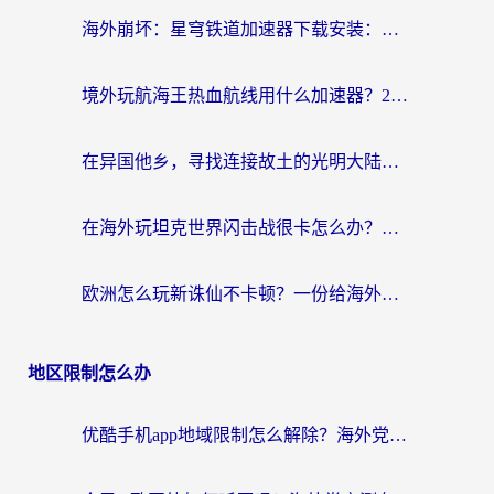
海外崩坏：星穹铁道加速器下载安装：一份给游子的终极网络指南
境外玩航海王热血航线用什么加速器？2026海外玩家实测最优方案（附欧洲问道堡垒前线加速技巧）
在异国他乡，寻找连接故土的光明大陆免费加速器
在海外玩坦克世界闪击战很卡怎么办？老玩家亲测有效的加速器选择指南
欧洲怎么玩新诛仙不卡顿？一份给海外游子的国服游戏畅玩指南
地区限制怎么办
优酷手机app地域限制怎么解除？海外党亲测有效的追剧方案