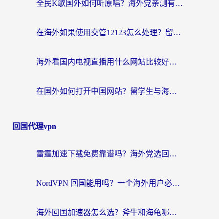
全民K歌国外如何听原唱？海外党亲测有效的回国加速器选择指南
在海外如果使用交管12123怎么处理？留学生亲测有效的回国加速方案
海外看国内电视直播用什么网站比较好？一篇解决你所有追剧难题的实用指南
在国外如何打开中国网站？留学生与海外华人的无缝访问指南
回国代理vpn
雷霆加速下载免费靠谱吗？海外党选回国加速器的避坑指南（附热门工具对比）
NordVPN 回国能用吗？一个海外用户必须面对的真实困境
海外回国加速器怎么选？斧牛和海龟哪个好？一篇帮你避开坑的实用指南