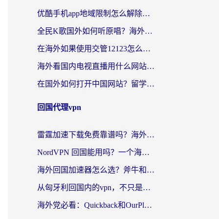
优酷手机app地域限制怎么解除？海外党亲测有效的追剧方案
全民K歌国外如何听原唱？海外党亲测有效的回国加速器选择指南
在海外如果使用交管12123怎么处理？留学生亲测有效的回国加速方案
海外看国内电视直播用什么网站比较好？一篇解决你所有追剧难题的实用指南
在国外如何打开中国网站？留学生与海外华人的无缝访问指南
回国代理vpn
雷霆加速下载免费靠谱吗？海外党选回国加速器的避坑指南（附热门工具对比）
NordVPN 回国能用吗？一个海外用户必须面对的真实困境
海外回国加速器怎么选？斧牛和海龟哪个好？一篇帮你避开坑的实用指南
从匈牙利回国内的vpn，不只是为了刷剧那么简单
海外党必看：Quickback和OurPlay好用吗？3分钟选对回国加速器，无缝刷剧玩游戏