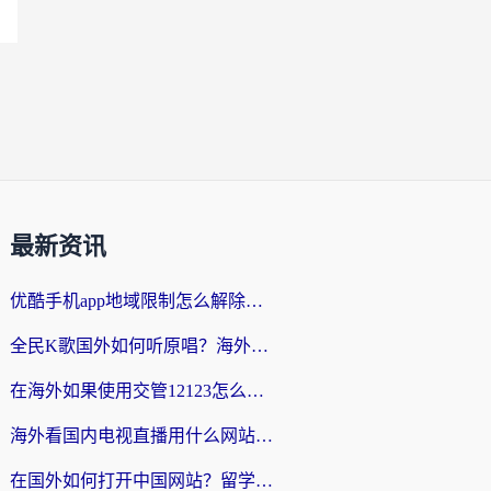
最新资讯
优酷手机app地域限制怎么解除？海外党亲测有效的追剧方案
全民K歌国外如何听原唱？海外党亲测有效的回国加速器选择指南
在海外如果使用交管12123怎么处理？留学生亲测有效的回国加速方案
海外看国内电视直播用什么网站比较好？一篇解决你所有追剧难题的实用指南
在国外如何打开中国网站？留学生与海外华人的无缝访问指南