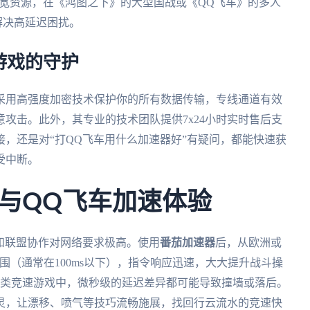
带宽资源，在《鸿图之下》的大型国战或《QQ飞车》的多人
解决高延迟困扰。
游戏的守护
采用高强度加密技术保护你的所有数据传输，专线通道有效
攻击。此外，其专业的技术团队提供7x24小时实时售后支
，还是对“打QQ飞车用什么加速器好”有疑问，都能快速获
受中断。
与QQ飞车加速体验
和联盟协作对网络要求极高。使用
番茄加速器
后，从欧洲或
范围（通常在100ms以下），指令响应迅速，大大提升战斗操
这类竞速游戏中，微秒级的延迟差异都可能导致撞墙或落后。
灵，让漂移、喷气等技巧流畅施展，找回行云流水的竞速快