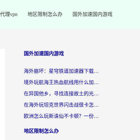
代理vpn
地区限制怎么办
国外加速国内游戏
国外加速国内游戏
海外崩坏：星穹铁道加速器下载安装：一份给游子的终极网络指南
境外玩航海王热血航线用什么加速器？2026海外玩家实测最优方案（附欧洲问道堡垒前线加速技巧）
在异国他乡，寻找连接故土的光明大陆免费加速器
在海外玩坦克世界闪击战很卡怎么办？老玩家亲测有效的加速器选择指南
欧洲怎么玩新诛仙不卡顿？一份给海外游子的国服游戏畅玩指南
地区限制怎么办