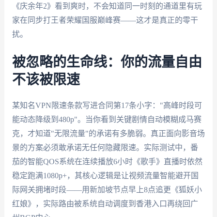
《庆余年2》看到爽时，不会知道同一时刻的通道里有玩
家在同步打王者荣耀国服巅峰赛——这才是真正的零干
扰。
被忽略的生命线：你的流量自由
不该被限速
某知名VPN限速条款写进合同第17条小字："高峰时段可
能动态降级到480p"。当你看到关键剧情自动模糊成马赛
克，才知道"无限流量"的承诺有多脆弱。真正面向影音场
景的方案必须敢承诺无任何隐藏限速。实际测试中，番
茄的智能QOS系统在连续播放6小时《歌手》直播时依然
稳定跑满1080p+，其核心逻辑是让视频流量智能避开国
际网关拥堵时段——用新加坡节点早上8点追更《狐妖小
红娘》，实际路由被系统自动调度到香港入口再绕回广