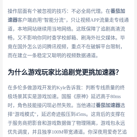
操作层面有个被忽视的技巧：不必全局代理。在
番茄加
速器
客户端启用"智能分流"，只让视频APP流量走专线通
道，本地网站继续用当地网络。这既保障了追剧高清流
畅，又不影响你同时查学校邮箱、刷海外社交媒体。毕
竟在国外怎么访问腾讯视频，重点不在破解平台限制，
而在建立一条稳定又聪明的视频数据通道。
为什么游戏玩家比追剧党更挑加速器？
在多伦多做游戏开发的Kyle告诉我：判断专线质量的终
极场景其实是游戏加速。国服《原神》延迟高于80ms
时，角色技能接闪现必然失败。当他通过
番茄加速器
选
择"游戏模式"，延迟奇迹般压到45ms。这背后的支撑在
于服务商把影音和游戏数据做了物理隔离，游戏包永远
优先调度，并且独享100M带宽通道。你深夜用爱奇艺追