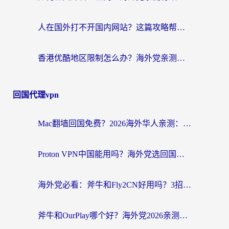
人在国外打不开国内网站？这篇攻略帮你无缝解锁国内资源（附交管12123使用技巧）
香港优酷地区限制怎么办？海外党亲测有效的追剧解决方案
回国代理vpn
Mac翻墙回国免费？2026海外华人亲测：从CCTV5直播到国内APP，这样选加速器才靠谱
Proton VPN中国能用吗？海外党选回国加速器的避坑指南（附番茄加速器实测）
海外党必看：斧牛和Fly2CN好用吗？3招教你选对回国加速器（附免费试用攻略）
斧牛和OurPlay哪个好？海外党2026亲测：选对加速器，国内资源秒加载