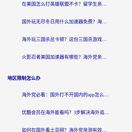
在美国怎么打英雄联盟不卡？留学生亲测的国服游戏加速全攻略
国外玩无尽冬日用什么加速器免费？海外党国服游戏加速避坑指南
海外玩三国杀总卡顿？这份三国杀游戏加速器指南帮你告别延迟烦恼
火影忍者美国加速器有哪些？海外党亲测的国服游戏加速全攻略（含菲律宾玩三国之刃守望黎明技巧）
地区限制怎么办
海外党必看：国外打不开国内的app怎么办？3步解决你的乡愁
优酷会员在海外能看吗？3步解决海外追剧难题，附实测好用加速器推荐
如何在国外看土豆网？海外党亲测有效的追剧加速器选择指南