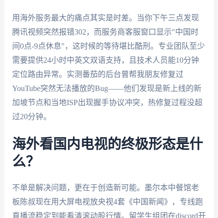
用海外服务最大的痛点其实是时差。当你下午三点发现
腾讯视频突然报错302，而服务商客服窗口显示"中国时
间0点-9点休息"，这时候的等待堪比酷刑。专业团队至少
需要提供24小时中英文双语支持，且技术人员能10分钟
定位路由异常。实测番茄的后台曾帮我朋友修复过
YouTube突然无法播放的Bug——他们发现是新上线的新
加坡节点和当地ISP出现握手协议冲突，热修复过程没超
过20分钟。
海外看国内电视的终极形态是什
么？
不单是解决问题，更在于创造新可能。墨尔本中餐馆老
板陈叔现在用大屏电视放央视4套《中国新闻》，专线跑
直播流稳定到能看清滚动股行情。留学生组团在discord开