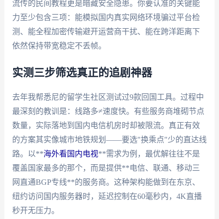
流传的民间教程更是暗藏安全隐患。你要认准的关键能
力至少包含三项：能模拟国内真实网络环境骗过平台检
测、能全程加密传输避开运营商干扰、能在跨洋距离下
依然保持带宽稳定不丢帧。
实测三步筛选真正的追剧神器
去年我帮悉尼的留学生社区测试过9款回国工具。过程中
最深刻的教训是：线路多≠速度快。有些服务商堆砌节点
数量，实际落地到国内电信机房时却被限流。真正有效
的方案其实像城市地铁规划——要选"换乘点"少的直达线
路。以**
海外看国内电视
**需求为例，最优解往往不是
覆盖国家最多的那个，而是提供**电信、联通、移动三
网直通BGP专线**的服务商。这种架构能做到在东京、
纽约访问国内服务器时，延迟控制在60毫秒内，4K直播
秒开无压力。