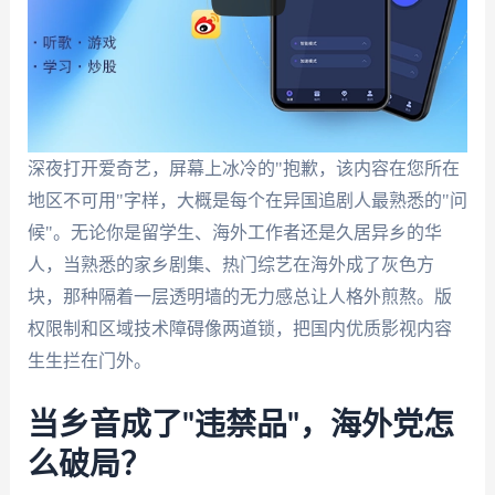
深夜打开爱奇艺，屏幕上冰冷的"抱歉，该内容在您所在
地区不可用"字样，大概是每个在异国追剧人最熟悉的"问
候"。无论你是留学生、海外工作者还是久居异乡的华
人，当熟悉的家乡剧集、热门综艺在海外成了灰色方
块，那种隔着一层透明墙的无力感总让人格外煎熬。版
权限制和区域技术障碍像两道锁，把国内优质影视内容
生生拦在门外。
当乡音成了"违禁品"，海外党怎
么破局？