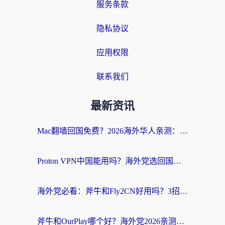
服务条款
隐私协议
应用权限
联系我们
最新资讯
Mac翻墙回国免费？2026海外华人亲测：从CCTV5直播到国内APP，这样选加速器才靠谱
Proton VPN中国能用吗？海外党选回国加速器的避坑指南（附番茄加速器实测）
海外党必看：斧牛和Fly2CN好用吗？3招教你选对回国加速器（附免费试用攻略）
斧牛和OurPlay哪个好？海外党2026亲测：选对加速器，国内资源秒加载