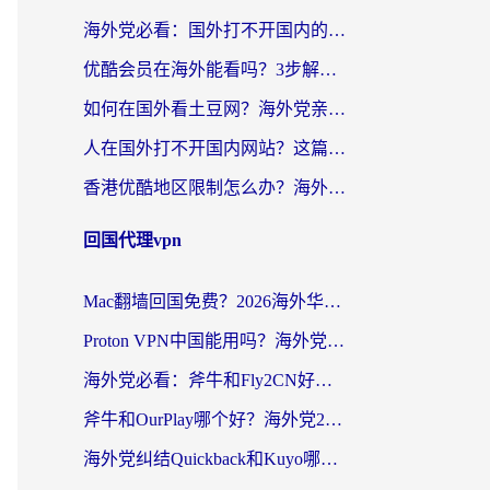
海外党必看：国外打不开国内的app怎么办？3步解决你的乡愁
优酷会员在海外能看吗？3步解决海外追剧难题，附实测好用加速器推荐
如何在国外看土豆网？海外党亲测有效的追剧加速器选择指南
人在国外打不开国内网站？这篇攻略帮你无缝解锁国内资源（附交管12123使用技巧）
香港优酷地区限制怎么办？海外党亲测有效的追剧解决方案
回国代理vpn
Mac翻墙回国免费？2026海外华人亲测：从CCTV5直播到国内APP，这样选加速器才靠谱
Proton VPN中国能用吗？海外党选回国加速器的避坑指南（附番茄加速器实测）
海外党必看：斧牛和Fly2CN好用吗？3招教你选对回国加速器（附免费试用攻略）
斧牛和OurPlay哪个好？海外党2026亲测：选对加速器，国内资源秒加载
海外党纠结Quickback和Kuyo哪个好？选对回国加速器才能无缝刷国内资源