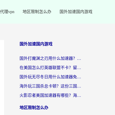
代理vpn
地区限制怎么办
国外加速国内游戏
国外加速国内游戏
国外打魔渊之刃用什么加速器？2026海外玩家国服游戏加速全攻略（附闪耀暖暖&复苏的魔女避坑指南）
在美国怎么打英雄联盟不卡？留学生亲测的国服游戏加速全攻略
国外玩无尽冬日用什么加速器免费？海外党国服游戏加速避坑指南
海外玩三国杀总卡顿？这份三国杀游戏加速器指南帮你告别延迟烦恼
火影忍者美国加速器有哪些？海外党亲测的国服游戏加速全攻略（含菲律宾玩三国之刃守望黎明技巧）
地区限制怎么办