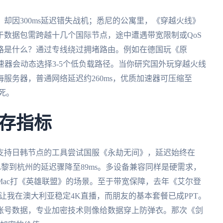
却因300ms延迟错失战机；悉尼的公寓里，《穿越火线》
数据包需跨越十几个国际节点，途中遭遇带宽限制或QoS
路是什么？通过专线绕过拥堵路由。例如在德国玩《原
速器会动态选择3-5个低负载路径。当你研究国外玩穿越火线
服务器，普通网络延迟约260ms，优质加速器可压缩至
生死。
存指标
支持日韩节点的工具尝试国服《永劫无间》，延迟始终在
巴黎到杭州的延迟骤降至89ms。多设备兼容同样是硬需求，
ac打《英雄联盟》的场景。至于带宽保障，去年《艾尔登
让我在澳大利亚稳定4K直播，而朋友的基本套餐已成PPT。
账号数据，专业加密技术则像给数据穿上防弹衣。那次《剑