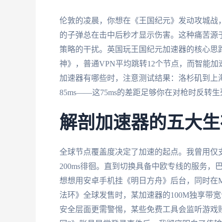
伦敦的凌晨，你想在《王国纪元》发动攻城战，
的子弹总在击中后秒才显示伤害。这种痛苦源于
策略的干扰。英国玩王国纪元加速器的核心思
神》，普通VPN平均跳转12个节点，而智能加
加速器有哪些时，注意测试结果：洛杉矶到上海
85ms——这75ms的差距足够你在对枪时反转
解剖加速器的五大生
全球节点覆盖度决定了加速的起点。我曾用仅
200ms徘徊。直到切换具备中欧专线的服务，
想想用安卓手机挂《明日方舟》后台，同时在M
法环》全球发售时，某加速器的100M独享带宽
安全层面更需警惕，某些免费工具会监听游戏