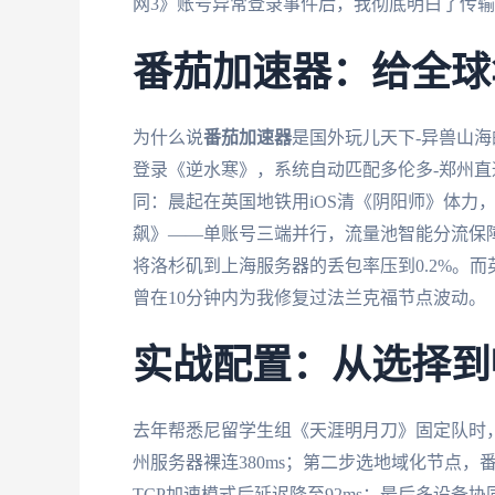
网3》账号异常登录事件后，我彻底明白了传
番茄加速器：给全球
为什么说
番茄加速器
是国外玩儿天下-异兽山
登录《逆水寒》，系统自动匹配多伦多-郑州
同：晨起在英国地铁用iOS清《阴阳师》体力，午
飙》——单账号三端并行，流量池智能分流保障
将洛杉矶到上海服务器的丢包率压到0.2%。
曾在10分钟内为我修复过法兰克福节点波动。
实战配置：从选择到
去年帮悉尼留学生组《天涯明月刀》固定队时
州服务器裸连380ms；第二步选地域化节点，
TCP加速模式后延迟降至92ms；最后多设备协