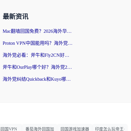
最新资讯
Mac翻墙回国免费？2026海外华人亲测：从CCTV5直播到国内APP，这样选加速器才靠谱
Proton VPN中国能用吗？海外党选回国加速器的避坑指南（附番茄加速器实测）
海外党必看：斧牛和Fly2CN好用吗？3招教你选对回国加速器（附免费试用攻略）
斧牛和OurPlay哪个好？海外党2026亲测：选对加速器，国内资源秒加载
海外党纠结Quickback和Kuyo哪个好？选对回国加速器才能无缝刷国内资源
回国VPN
番茄海外回国加
回国游戏加速器
印度怎么玩帝王·