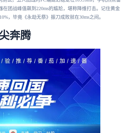
器在团战峰值飙到220ms的尴尬，堪称降维打击。记住黄金
10%，毕竟《永劫无祭》振刀成败就在30ms之间。
尖奔腾