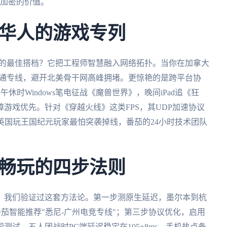
输加密的价值。
华人的游戏专列
海的最佳搭档？它把工程师智慧融入网络拓扑。当你在加拿大
直通专线，避开北美骨干网高峰拥堵。更惊艳的是跨平台协
休时Windows笔电征战《魔兽世界》，晚间iPad追《狂
游戏优先。针对《穿越火线》这类FPS，其UDP加速协议
而英国玩王国纪元玩家最怕突袭掉线，番茄的24小时技术团队
畅玩的四步法则
，我们验证过这套方法论。第一步测原生延迟，墨尔本到杭
番茄智能推荐"悉尼-广州电竞专线"；第三步协议优化，启用
同测试，五人团战时PC端延迟稳定在105±8ms，手机热点备