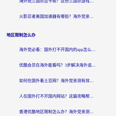
海外玩三国杀总卡顿？这份三国杀游戏加速器指南帮你告别延迟烦恼
火影忍者美国加速器有哪些？海外党亲测的国服游戏加速全攻略（含菲律宾玩三国之刃守望黎明技巧）
地区限制怎么办
海外党必看：国外打不开国内的app怎么办？3步解决你的乡愁
优酷会员在海外能看吗？3步解决海外追剧难题，附实测好用加速器推荐
如何在国外看土豆网？海外党亲测有效的追剧加速器选择指南
人在国外打不开国内网站？这篇攻略帮你无缝解锁国内资源（附交管12123使用技巧）
香港优酷地区限制怎么办？海外党亲测有效的追剧解决方案