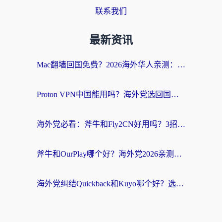
联系我们
最新资讯
Mac翻墙回国免费？2026海外华人亲测：从CCTV5直播到国内APP，这样选加速器才靠谱
Proton VPN中国能用吗？海外党选回国加速器的避坑指南（附番茄加速器实测）
海外党必看：斧牛和Fly2CN好用吗？3招教你选对回国加速器（附免费试用攻略）
斧牛和OurPlay哪个好？海外党2026亲测：选对加速器，国内资源秒加载
海外党纠结Quickback和Kuyo哪个好？选对回国加速器才能无缝刷国内资源