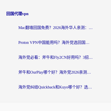
回国代理vpn
Mac翻墙回国免费？2026海外华人亲测：从CCTV5直播到国内APP，这样选加速器才靠谱
Proton VPN中国能用吗？海外党选回国加速器的避坑指南（附番茄加速器实测）
海外党必看：斧牛和Fly2CN好用吗？3招教你选对回国加速器（附免费试用攻略）
斧牛和OurPlay哪个好？海外党2026亲测：选对加速器，国内资源秒加载
海外党纠结Quickback和Kuyo哪个好？选对回国加速器才能无缝刷国内资源